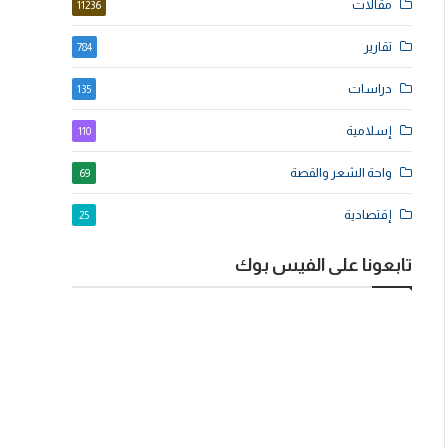
مقالات
11236
تقارير
784
دراسات
135
إسلامية
110
واحة الشعر والقصة
69
إقتصادية
25
تابعونا على الفيس بوك