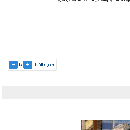
حجم الخط
15