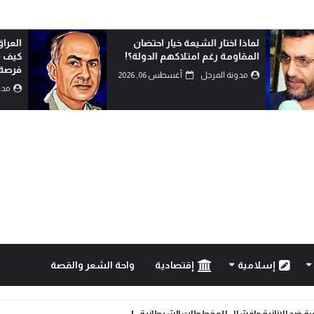
لماذا اختار الشيعة خيار احتضان
العراق بين الأزمة 
المقاومة رغم امتلاكهم الدولة؟!
كيف يمكن تحويل 
فرصة للإصلا...
مدونة المرجل
أغسطس 06, 2026
مدونة المرجل
إسلامية
إقتصادية
واحة الشعر والقصة
رة ضد الانانية وافشال للمخططات الشيطانية..!