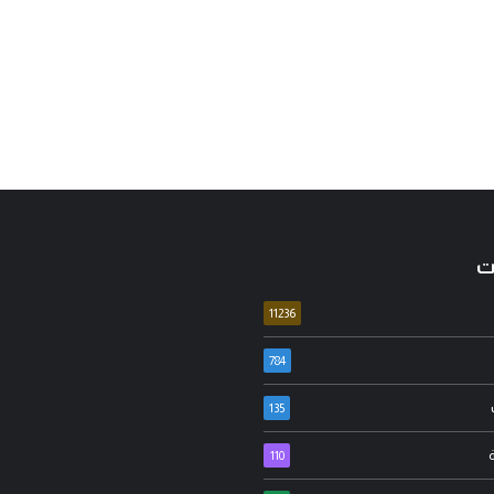
ت
11236
784
135
عدنان جواد
110
عارج الدراجي
مسيرة الأربعين الاممية ثورة ضد