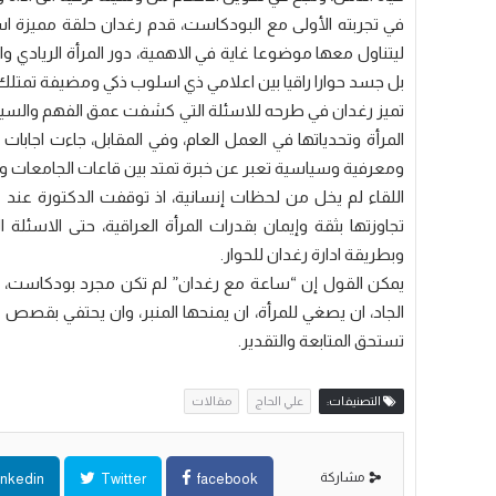
في تجربته الأولى مع البودكاست، قدم رغدان حلقة مميزة استض
ليتناول معها موضوعا غاية في الاهمية، دور المرأة الريادي وال
بل جسد حوارا راقيا بين اعلامي ذي اسلوب ذكي ومضيفة تمتلك ت
تميز رغدان في طرحه للاسئلة التي كشفت عمق الفهم والسياق، 
المرأة وتحدياتها في العمل العام، وفي المقابل، جاءت اجابا
ومعرفية وسياسية تعبر عن خبرة تمتد بين قاعات الجامعات وم
اللقاء لم يخل من لحظات إنسانية، اذ توقفت الدكتورة عند
تجاوزتها بثقة وإيمان بقدرات المرأة العراقية، حتى الاسئل
وبطريقة ادارة رغدان للحوار.
يمكن القول إن “ساعة مع رغدان” لم تكن مجرد بودكاست، بل
الجاد، ان يصغي للمرأة، ان يمنحها المنبر، وان يحتفي بقصص 
تستحق المتابعة والتقدير.
التصنيفات:
علي الحاج
مقالات
مشاركة
inkedin
Twitter
facebook