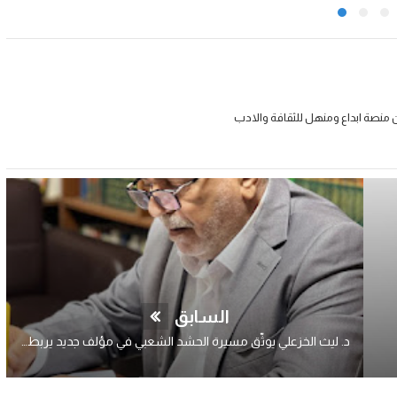
 منصة ابداع ومنهل للثقافة والادب
السابق
د. ليث الخزعلي يوثّق مسيرة الحشد الشعبي في مؤلف جديد يربط بين الميدان والسياسة