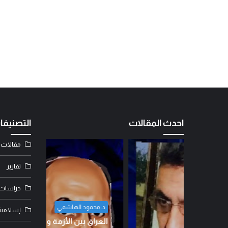
احدث المقالات
التصنيفا
مقالات
تقارير
دراسات
د. محمود الهاشمي
إسلامية
ضياء ابو م
العراق بين الأزمة وخيارات النجاة: