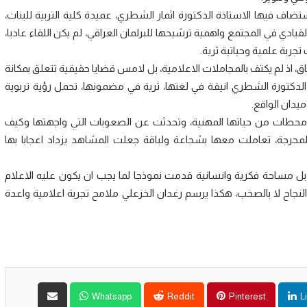
اف فيها الاستاذة الدكتورة اثمار الشطري، عميدة كلية التربية للبنات،
قيادي في المجتمع واهمية ترشيحها للبرلمان العراقي، لم يكن اللقاء عاديا،
جربة علمية وحياتية ثرية.
اذ لم يكتف بالمجاملات الاعلامية، بل لامس قضايا حقيقية تتعلق بمكانة
ت الدكتورة الشطري انيقة في لغتها، ثرية في مضمونها، تحمل رؤية تربوية
يدان الواقع.
 محطات من حياتها المهنية، وتحدثت عن الصعوبات التي واجهتها وكيف
ة المحرجة، تعاملت معها بشجاعة ولباقة جعلت المشاهد يزداد اعجابا بها
 مساحة فكرية وانسانية قدمت نموذجا لما يجب ان يكون عليه الاعلام
النجاح لا بالصخب، هكذا يرسم رغدان الخزعلي ملامح تجربة اعلامية واعدة
Whatsapp
Reddit
Pinterest
L