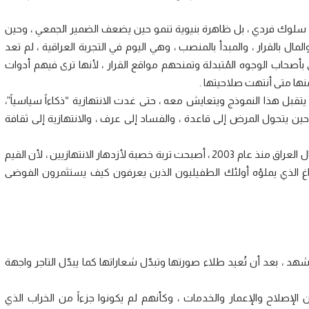
رد سلوك فردي ، بل ظاهرة بنيوية تنمو حين يضعف الضمير الجمعي ، وحين
مال بالقرار ، والمبدأ بالمنصب ، وهي اليوم في التجربة العراقية ، لم تعد
بأصحاب الوجوه المُتبدلة وتمنحهم مواقع القرار ، لأنها ترى فيهم أدوات
ا متى أنتهت صلاحيتها .
تقبل هذا النموذج ويتعايش معه ، حتى غدت الانتهازية “ذكاءاً سياسياً”،
 حين يتحول المرض إلى قاعدة ، والفساد إلى عرف ، والانتهازية إلى ثقافة
لقد أثبتت التجارب أن فترات الاضطراب والتحولات الكبرى ، كحال العراق منذ عام 2003 ، أصبحت تربة خصبة لأزدهار الانتهازيين ، لأن القيم
فراغ الذي يملؤه أولئك الطفيليون الذين يعرفون كيف يستثمرون الفوضى
هد ، بعد أن تُعيد طلاء صورتها وتبدّل شعاراتها كما يبدّل التاجر واجهة
إصلاح والإعمار والخدمات ، وكأنهم لم يكونوا جزءاً من الخراب الذي