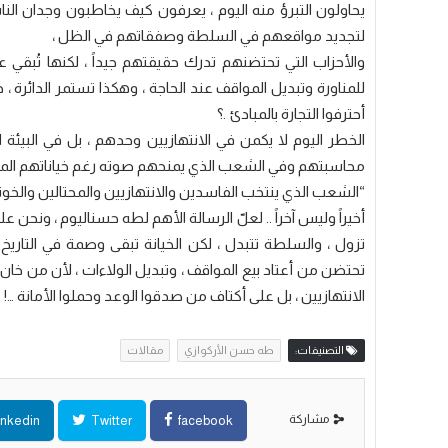
يحاولون التبرؤ منه اليوم ، يعرفون كيف يخاطبون وجدان النا
لتجديد مواقعهم في السلطة وصفقاتهم في الظل ،
والأحزاب التي تحتضنهم تدرك حقيقتهم جيداً ، لكنها تُبقي علي
للمناورة وتبديل المواقف عند الحاجة ، وهكذا تستمر الدائرة ، ح
أحترفوا التجارة بالمبادئ .؟
الخطر اليوم لا يكمن في الانتهازيين وحدهم ، بل في البيئة 
محاسبتهم وفي الشعب الذي يمنحهم صوته رغم خياناتهم المتكر
“الشعب الذي ينتخب الفاسدين والانتهازيين والمحتالين والخونة ،
أخيراً وليس آخراً .. لعلّ الرسالة الأهم لطه حسناليوم ، ونحن عل
تزول ، والسلطة تتبدل ، لكن الخيانة تبقى وصمة في التاريخ ل
تحتضن من أعتاد بيع المواقف ، وتبديل الولاءات ، لأن من خان غ
الانتهازيين ، بل على أكتاف من صدقوا الوعد وحملوا الأمانة …!
التصنيفات:
طه حسن الأركوازي
مقالات
مشاركة
inkedin
Twitter
facebook