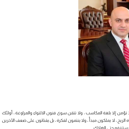
 تؤمن إلا بلغة المكاسب ، ولا تتقن سوى فنون الالتواء والمراوغة ، أولئك
الريح ، لا يملكون مبدأً ، ولا ينتمون لفكرة ، بل يقتاتون على ضعف الآخرين
تنزفه حتى الهلاك .