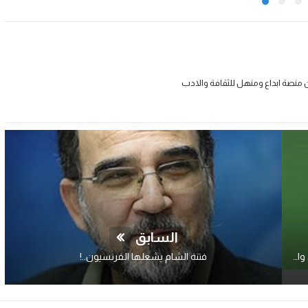
 منصة ابداع ومنهل للثقافة والادب
السابق
مشاركون مقاطعون ممانعون.. بين الصحيح والاصح والدقيق والادق برسم مستقبل العراق..!
فتنة الشام يشعلها الفرنسيون..!