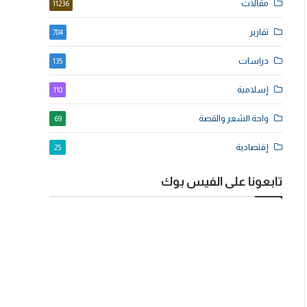
مقالات
11236
تقارير
784
دراسات
135
إسلامية
110
واحة الشعر والقصة
69
إقتصادية
25
تابعونا على الفيس بوك