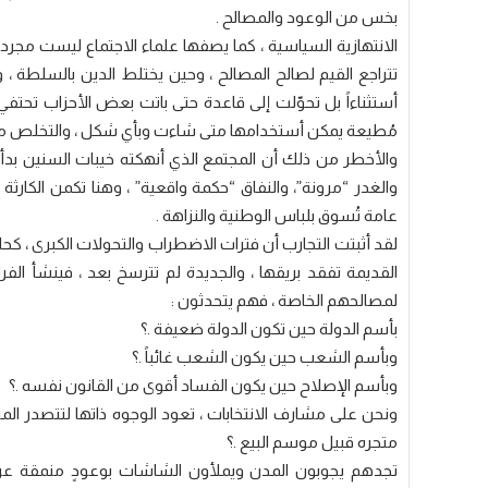
بخس من الوعود والمصالح .
الانتهازية السياسية ، كما يصفها علماء الاجتماع ليست مج
تتراجع القيم لصالح المصالح ، وحين يختلط الدين بالسلطة ، وال
أستثناءاً بل تحوّلت إلى قاعدة حتى باتت بعض الأحزاب تحتفي 
مُطيعة يمكن أستخدامها متى شاءت وبأي شكل ، والتخلص منه
والأخطر من ذلك أن المجتمع الذي أنهكته خيبات السنين بدأ ي
والغدر “مرونة”، والنفاق “حكمة واقعية” ، وهنا تكمن الكارثة
عامة تُسوق بلباس الوطنية والنزاهة .
القديمة تفقد بريقها ، والجديدة لم تترسخ بعد ، فينشأ ال
لمصالحهم الخاصة ، فهم يتحدثون :
بأسم الدولة حين تكون الدولة ضعيفة .؟
وبأسم الشعب حين يكون الشعب غائباً .؟
وبأسم الإصلاح حين يكون الفساد أقوى من القانون نفسه .؟
ونحن على مشارف الانتخابات ، تعود الوجوه ذاتها لتتصدر المش
متجره قبيل موسم البيع .؟
تجدهم يجوبون المدن ويملأون الشاشات بوعودٍ منمقة عن ال