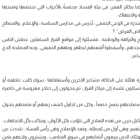
ما يتكاثر العفن في بيئة الفساد محتميةً بالأحزاب التي تحتضنها وتمنحها
والانتهاك .
تجذرة في الوعي الجمعي ، تُدرس في مدارس السياسة ، والإعلام ، والمصالح
قتناص الفرص” .؟
اح والنزاهة والوطنية ، فتسللوا إلى مواقع القرار مُستغلين عطش الناس
ع مجدهم ، وأسقطوا أقنعتهم ليظهر وجههم الحقيقي ، وجه المصلحة الذي
عر :
رة هائلة على مُحاكاة مشاعر الآخرين وأستغلالها ، سواء كانت عاطفة أو
يتسللون غلسة إلى مراكز القرار ، ثم يتحولون إلى خناجر مغروسة في خاصرة
أمام مصلحتهم يصبح خصماً ، وكل من يُحاول كشف زيفهم أو فضحهم يتحول
تل حزبي من هذه النماذج التي تلوّنت بكل الألوان ، وتبدّلت بكُل الاتجاهات ،
تغيير وهي أول من يُعطله ، وتعد بالإصلاح وهي رأس الفساد ، تتحدث عن
لئك الذين يبيعون أنتماءهم في سوق المناصب ، ويشترون ولاءهم بثمن