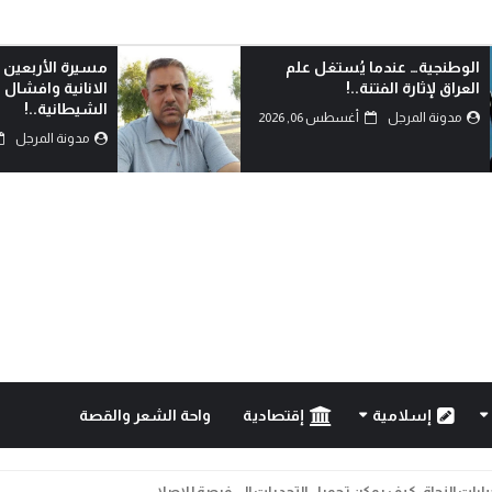
مسيرة الأربعين الاممية ثورة ضد
من يشهد بالحق؟
الانانية وافشال للمخططات
مدونة المرجل
الشيطانية..!
مدونة المرجل
أغسطس 05, 2026
إسلامية
إقتصادية
واحة الشعر والقصة
خيارات النجاة: كيف يمكن تحويل التحديات إلى فرصة للإصلا...