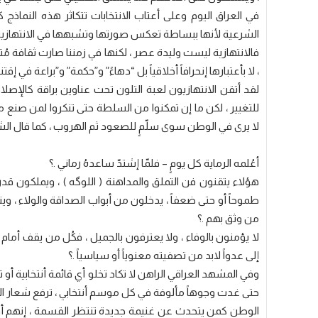
في العراق اليوم وعلى أعتاب الانتخابات تتكاثر هذه النماذج ك
الشرعية لأنها ببساطة تعكس صورتها وتشبهها في الانتهازية 
فالانتهازية ليست وليدة عصر ، لكنها في زمننا صارت ثقافة مُ
، لا بأعتبارها إنحرافاً أخلاقياً بل “دهاءً” و”حكمة” و”براعة في إ
لقد أتقن الانتهازيون لعبة التلون تحت عناوين براقة كالإصل
للتغيير ، لكن ما إن تمكنوا من السلطة حتى تنكروا لمن صن
لا يرى في الوطن سوى سلّمٍ للصعود ثم الهروب ، كما قال الشا
أعُلمه الرماية كل يومٍ – فلمّا إشتدّ ساعدهُ رماني .؟
هؤلاء يتقنون فن التملق والمداهنة ( اللوگه ) ، ويملكون قد
طموحاً أو حتى ضعفاً ، يدخلون من أبواب الصداقة والولاء ، و
من وثق بهم .؟
لا يؤمنون بالوفاء ، ولا يعترفون بالجميل ، فكُل من يقف 
إلى عدواً لابد من تصفيته معنوياً أو سياسياً .؟
وفي المشهد العراقي الراهن لا تكاد تخلو أي قائمة أنتخابية أو تك
حتى غدت وجوهاً مألوفة في كل موسم أنتخابي ، ترفع شعار ال
الوطن كمن يتحدث عن غنيمة جديدة تنتظر القسمة ، إنهم أو