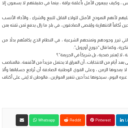
س ، وكيف يبيعون الأمل بأغلفة براقة ، بينما في حقيقتهم لا يسعون إلا
هم لأنهم النموذج الأمثل للولاء القابل للبيع والشراء ، والأداة الأنسب
ين تُكافأ الانتهازية ويُقصى الصادقون ، في بلدٍ ما زال يدفع ثمن ثقته بمن
التي تبرر وجودهم وتمنحهم الشرعية ، في النظام الذي يكافئهم بدلاً من
رة ، وكما قال “جورج أورويل”:
 لا يُعتبر ضحية ، بل شريكاً في الجريمة”.؟
ى بعد أيام من الانتخابات ، أن العراق لا يحتمل مزيداً من الأقنعة ، فالمناصب
ا يمحوها الزمن ، وعلى القوى الوطنية الصادقة أن تُراجع حساباتها وألا
يره اليوم ، سيخونها غداً حين تتغير الموازين ، فالوطن لا يُبنى على أكتاف
Whatsapp
Reddit
Pinterest
L