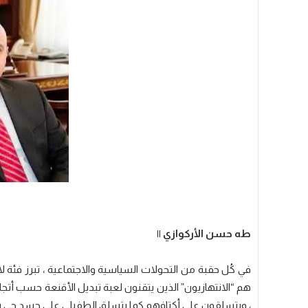
طه حسن الأركوازي ||
في كُل حقبة من التحولات السياسية والاجتماعية ، تبرز فئة لا
هم “الانتهازيون” الذين يتقنون لعبة تبديل الأقنعة حسب أتجاه 
، ويتسلقون على أكتافهم كما يتسلق الطفيلي على جسد حي يس