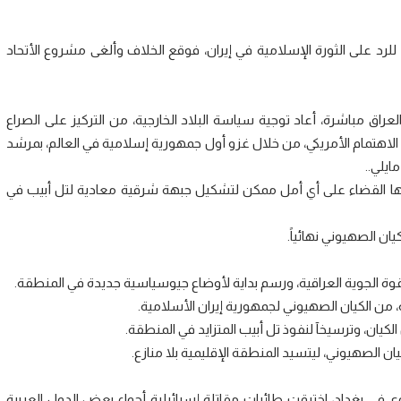
 على الثورة الإسلامية في إيران، فوقع الخلاف وألغى مشروع الأتحاد
في العراق مباشرة، أعاد توجية سياسة البلاد الخارجية، من التركيز على الصراع
ات الاهتمام الأمريكي، من خلال غزو أول جمهورية إسلامية في العالم، بمرشد
يلي..
 فيها القضاء على أي أمل ممكن لتشكيل جبهة شرقية معادية لتل أبيب في
ان الصهيوني نهائياً.
القوة الجوية العراقية، ورسم بداية لأوضاع جيوسياسية جديدة في المنطقة.
، من الكيان الصهيوني لجمهورية إيران الأسلامية.
الكيان، وترسيخآ لنفوذ تل أبيب المتزايد في المنطقة.
ان الصهيوني، ليتسيد المنطقة الإقليمية بلا منازع.
وي في بغداد، اخترقت طائرات مقاتلة إسرائيلية أجواء بعض الدول العربية