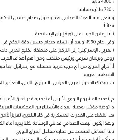
• 4300 دبابة.
• 730 طائرة مقاتلة.
وسعى فيه البعث الصدامي بعد وصول صدام حسين للحكم، للرد
نهائياً.
ثانيا. إعلان الحرب على ثورة إيران الإسلامية.
وفي عام 1980، وبعد أن تسنم صدام حسين دفة الحكم 
(العربي ـ الإسرائيلي) إلى التركيز على منطقة الخليج العربي ذ
روحي وبرلمان شرعي ورئيس منتخب، ومن أهم أهداف الحرب ما
أ. أخراج العراق من أي حرب عربية محتملة مع إسرائيل، بما
المنطقة العربية.
ب. تفكيك المحور العربي؛ العراقي- السوري- الليبي، المعادي للكي
ج. تجميد المشروع النووي الأيراني أو تدميره قدر تعلق الأمر ب
د. توجية مؤشر بوصلة العداء والأستياء بين المجتمعات العربية
هـ. القضاء على القدرات العسكرية في كلا البلدين، تعزيزاً لأمن 
وبهذا يكون البعث الصدامي قد ثني الوسادة بكلتا يديه أمام الكي
ثالثا. التغافل المتعمد عن حماية مفاعل العراق النووي.
و تأكيداً لما تقدم أعلاه، ومع قرب أكتمال مفاعل تموز النو