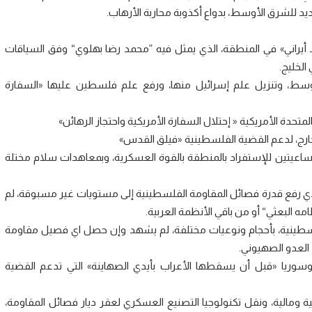
جديد للشرق الأوسط، بدواع أكذوبة محاربة الأرهاب.
ـ أيراني» في المنطقة، الذي يمثل فيه ”محمد رضا بهلوي“ وفق السياقات
الخليج.
وسط، وتنزيل علم إسرائيل منها، ورفع علم فلسطين عليها «السفارة
 المتحدة الأمريكية « إحتلال السفارة الأمريكية واحتجاز الرهائن»
ارج، لدعم القضية الفلسطينية «فيلق القدس»
ساعيتين للإستفراد بالمنطقة بالقوة العسكرية، وبمعاهدات سلام مختلة
ذي رفع قدرة فصائل المقاومة الفلسطينية إلى مستويات غير مسبوقة، لم
لبعثي“ أو من باقي الأنظمة العربية.
فلسطينية، بأحجام ونوعيات مختلفة، لم يشهد وإن حصل اي فصيل مقاومة
العدو الصهيوني.
وسوريا «قبل أن يسقطها الأعراب بأيدي الصهاينة» التي تدعم القضية
 ومالية، ونقل تكنولوجيا التصنيع العسكري لعقر ديار فصائل المقاومة،