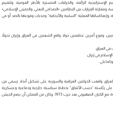
 الإستراتيجية الزائفة، والخرافات المتسترة بالأطر القومية، ولتقييم
وسة، ومقارنة القرارات بين النظامين «الصدامي البعثي، والخميني الإسلامي»
، وإنعكاساتها الفعلية ”السلبية والأيجابية“ ومديات وقوعها بالضد أو في
نيين، وقوع أمرين عظيمين حولا واقع الشعبين في العراق وإيران تحولاً
في العراق.
لإسلام في إيران.
كما يلي..
ي العراق، وافقت الدولتين العراقية والسورية على تشكيل أتحاد رسمي بين
ن على رئاستة ”حسب الأتفاق“ بخطط سياسية؛ خارجية ودفاعية وعسكرية
وثقافية وإقتصادية مشتركة، سعت فيها سوريا لموازنة القوة مع الكيان الصهيوني بعد حرب 1973، وكان من الممكن أن يضم الجيش