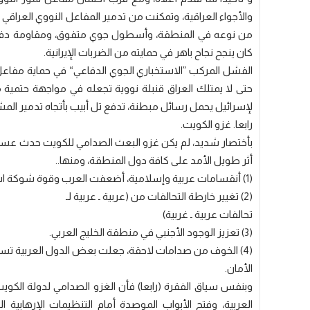
من نوعه في المنطقة، وأسطول جوي متفوق، ومقاومة دفاع ج
كان ينجح نجاح باهر في حمايته من الضربات الإيرانية.
الفشل المركب ”الاستخباري الجوي الدفاعي“ في حماية مفاعل
حتى لا يمتلك العراق قنبلة نووية تجعله في مواجهة حتمية 
لإسرائيل يحمل رسائل مبطنة، تدفع تل أبيب بأتجاه تدمير المشر
رابعا. غزو الكويت.
بأختصار شديد، لم يكن غزو البعث الصدامي للكويت حدث عسكري ع
أثر طويل الأمد على كافة دول المنطقة، ومنها..
(1) أنقسامات عربية وإسلامية، أضعفت العرب وقوة شوكة اسرائيل.
(2) تغيير خارطة التحالفات من (عربية ـ عربية لـ
تحالفات عربية ـ غربية)
(3) تعزيز الوجود الأجنبي في منطقة الخليج العربي.
(4) الخوف من صدامات لاحقة، جعلت بعض الدول العربية تسارع
الأمان.
وبنفس سياق الفقرة (رابعا) فأن الغزو الصدامي لدولة الكوي
العربية، وفتح الأبواب الموصدة أمام التنظيمات الإرهابية