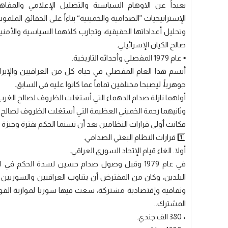
بعيداً عن الاوهام السياسية والتضليل الإعلامي والمفاهيم
الإستراتيجيات ”الصدامية والخمينية“ بناءاً على الحقائق الملم
وتحليل أعداداتها الحقيقية، وتجارب كلاهما السياسية والأمنية
صالح الكيان الإسرائيلي.
▪️ عام 1979 المفصلي وأحداثه التاريخية.
أتسم هذا العام المفصلي في حياة كل من العراقيين والإيرا
جوهرياً، ليصبحا مختلفين تماماً عما كانوا عليه في السابق.
أولهما نازلة صدام الدهماء التي أستغلت الظروف لصالح الغرب 
وثانيهما رحمة الخميني العظيمة التي أستغلت الظروف لصالح ا
فكانت أولى قرارات النظامين بعد أن تسنما الحكم بفترة وجيزة و
1️⃣ قرارات النظام البعثي الصدامي.
أولا. الغاء قيام الإتحاد السوري العراقي.
في عام 1979 وقبل وصول صدام حسين لسدة الحكم ف
البلدين، وكان من المفترض أن يتناوب العراقيين والسوريي
المشترك..
• 380 الف جندي.