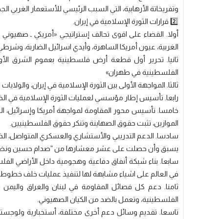
وتفريخاتة الأرهابية، التي السبب الرئيسي للأستعمار الغربي ال
2️⃣ قرارات الثورة الإسلامية في إيران.
أولا. القضاء على اقوى تحالف إستراتيجي «أمريكي ـ صهيوني 
الغربية، عيون أمريكا الساهرة، وأيدي اسرائيل الضاربة، وشرطي 
ثانيا. تحرير أول قطعة أرض فلسطينية بعموم الشرق الأ
الفلسطينية في طهران»
ثالثا. المواجهة الأولى بين الثورة الإسلامية في إيران، والولايات
رابعا. تأسيس إطار مؤسسي لعمليات الثورة الإسلامية في الخ
خامسا. تأسيس محور المقاومة لمواجهة أمريكا وإسرائيل، ال
الموازين، تثبت حقوق الصهاينة وتنكر حقوق الفلسطينيين.
سادسا. الدعم التدريبي والأستشاري والعسكري المتواصل، ال
يسبق وأن حصلت على عشر معشارها من ”صدام حسين ونظامه ا
سابعا. بناء شبكة أنفاق دفاعية وهجومية داخل الأراضي ال
في العالم على اشياء مشابهة لها لتنفيذ عمليات خلف خطوط 
ثامنا. دعم كل فصائل المقاومة في لبنان والعراق واليمن 
الفلسطينية، وتعمل بالضد من الكيان الصهيوني.
تاسعا. تقديم وسائل دعم أخرى مختلفة، أستخبارية ولوجستية