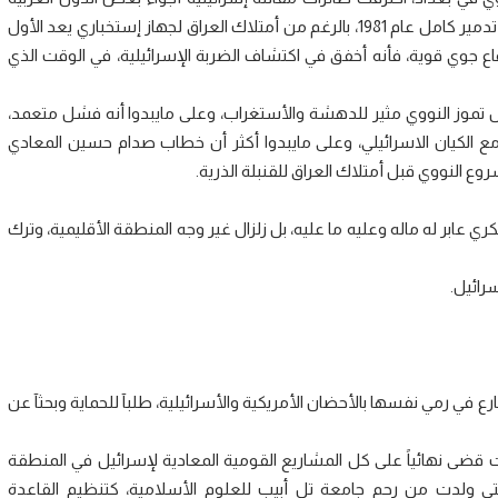
والأجواء العراقية، وتمكنت من تدمير المفاعل النووي العراقي تدمير كامل عام 1981، بالرغم من أمتلاك العراق لجهاز إستخباري يعد الأول
وي قوية، فأنه أخفق في اكتشاف الضربة الإسرائيلية، في الوقت الذي
 تموز النووي مثير للدهشة والأستغراب، وعلى مايبدوا أنه فشل متعمد،
مع الكيان الاسرائيلي، وعلى مايبدوا أكثر أن خطاب صدام حسين المعادي
وع النووي قبل أمتلاك العراق للقنبلة الذرية.
ابر له ماله وعليه ما عليه، بل زلزال غير وجه المنطقة الأقليمية، وترك
 في رمي نفسها بالأحضان الأمريكية والأسرائيلية، طلبآ للحماية وبحثآ عن
ت قضى نهائياً على كل المشاريع القومية المعادية لإسرائيل في المنطقة
 التي ولدت من رحم جامعة تل أبيب للعلوم الأسلامية، كتنظيم القاعدة