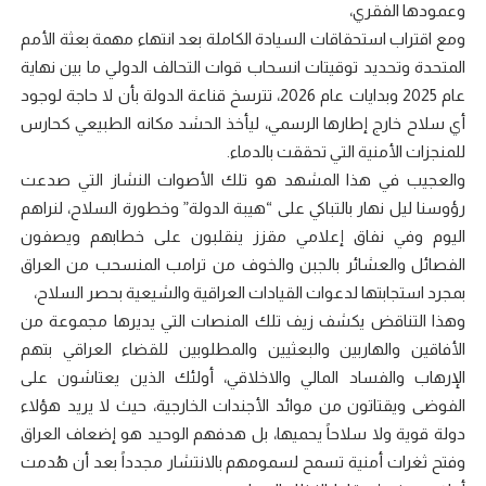
وعمودها الفقري،
ومع اقتراب استحقاقات السيادة الكاملة بعد انتهاء مهمة بعثة الأمم
المتحدة وتحديد توقيتات انسحاب قوات التحالف الدولي ما بين نهاية
عام 2025 وبدايات عام 2026، تترسخ قناعة الدولة بأن لا حاجة لوجود
أي سلاح خارج إطارها الرسمي، ليأخذ الحشد مكانه الطبيعي كحارس
للمنجزات الأمنية التي تحققت بالدماء.
والعجيب في هذا المشهد هو تلك الأصوات النشاز التي صدعت
رؤوسنا ليل نهار بالتباكي على “هيبة الدولة” وخطورة السلاح، لنراهم
اليوم وفي نفاق إعلامي مقزز ينقلبون على خطابهم ويصفون
الفصائل والعشائر بالجبن والخوف من ترامب المنسحب من العراق
بمجرد استجابتها لدعوات القيادات العراقية والشيعية بحصر السلاح،
وهذا التناقض يكشف زيف تلك المنصات التي يديرها مجموعة من
الأفاقين والهاربين والبعثيين والمطلوبين للقضاء العراقي بتهم
الإرهاب والفساد المالي والاخلاقي، أولئك الذين يعتاشون على
الفوضى ويقتاتون من موائد الأجندات الخارجية، حيث لا يريد هؤلاء
دولة قوية ولا سلاحاً يحميها، بل هدفهم الوحيد هو إضعاف العراق
وفتح ثغرات أمنية تسمح لسمومهم بالانتشار مجدداً بعد أن هُدمت