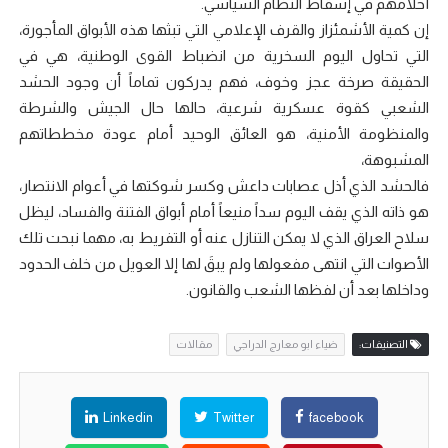
أحلامهم في إسقاط النظام السياسي.
إن كمية الأشمئزاز والقرف الإعلامي التي تبثها هذه الأبواق المأجورة،
التي تحاول اليوم السخرية من انضباط القوى الوطنية، هي في
الحقيقة صرخة عجز وخوف، فهم يدركون تماماً أن وجود الحشد
الشعبي كقوة عسكرية شرعية، حالها حال الجيش والشرطة
والمنظومة الأمنية، هو العائق الوحيد أمام عودة مخططاتهم
المشبوهة،
فالحشد الذي أذل عصابات داعش وكسر شوكتها في أعوام الانتصار،
هو ذاته الذي يقف اليوم سداً منيعاً أمام أبواق الفتنة والفساد، ليظل
سلاح العراق الذي لا يمكن التنازل عنه أو التفريط به، مهما نبحت تلك
الأصوات التي انتهى مفعولها ولم يبقَ لها إلا العويل من خلف الحدود
وداخلها بعد أن لفظها الشعب والقانون.
التصنيفات:
ضياء ابو معارج الدراجي
مقالات
Linkedin
Twitter
facebook