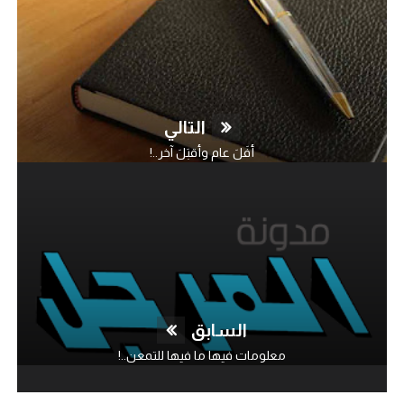
التالي
أفَلَ عام وأقبَلَ آخر..!
السابق
معلومات فيها ما فيها للتمعن..!