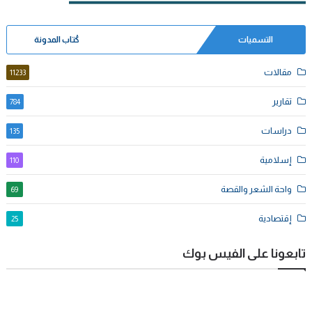
التسميات
كُتاب المدونة
مقالات
11233
تقارير
784
دراسات
135
إسلامية
110
واحة الشعر والقصة
69
إقتصادية
25
تابعونا على الفيس بوك