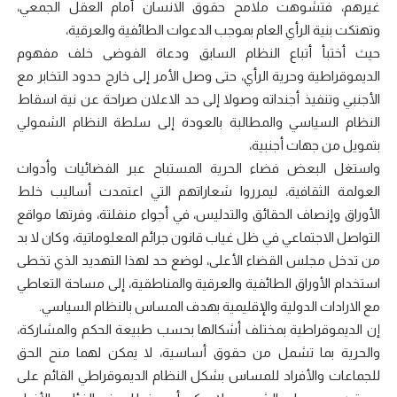
غيرهم، فتشوهت ملامح حقوق الانسان أمام العقل الجمعي،
وتهتكت بنية الرأي العام بموجب الدعوات الطائفية والعرقية،
حيث أختبأ أتباع النظام السابق ودعاة الفوضى خلف مفهوم
الديموقراطية وحرية الرأي، حتى وصل الأمر إلى خارج حدود التخابر مع
الأجنبي وتنفيذ أجنداته وصولا إلى حد الاعلان صراحة عن نية اسقاط
النظام السياسي والمطالبة بالعودة إلى سلطة النظام الشمولي
بتمويل من جهات أجنبية،
واستغل البعض فضاء الحرية المستباح عبر الفضائيات وأدوات
العولمة الثقافية، ليمرروا شعاراتهم التي اعتمدت أساليب خلط
الأوراق وإنصاف الحقائق والتدليس، في أجواء منفلتة، وفرتها مواقع
التواصل الاجتماعي في ظل غياب قانون جرائم المعلوماتية، وكان لا بد
من تدخل مجلس القضاء الأعلى، لوضع حد لهذا التهديد الذي تخطى
استخدام الأوراق الطائفية والعرقية والمناطقية، إلى مساحة التعاطي
مع الارادات الدولية والإقليمية بهدف المساس بالنظام السياسي.
إن الديموقراطية بمختلف أشكالها بحسب طبيعة الحكم والمشاركة،
والحرية بما تشمل من حقوق أساسية، لا يمكن لهما منح الحق
للجماعات والأفراد للمساس بشكل النظام الديموقراطي القائم على