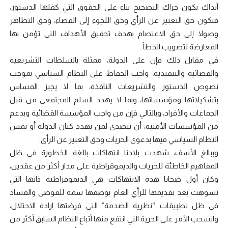
آنذاك يكون حراك التصحيح بناء على الحقوق التي كفلها الدستور،
فيكون حق التعبير عن الرأي وحق اللجوء إلى القضاء، وحق التظاهر
وصولا إلى حق الاعتصام بهدف تحقيق الأهداف التي تؤمن بها
المعارضة لتصويب الخطأ.
في مقابل ذلك فإن على الدولة، ممثلة بالسلطات التشريعية
والقضائية والتنفيذية، واجب الحفاظ على النظام السياسي بموجب
نصوص الدستور والتشريعات النافذة، بما لا يجيز المساس
بتشكيلاتها ومؤسساتها، وبما لا يهدد السلم المجتمعي من قبل
الجماعات والأفراد، وبالتالي فإن من واجب المؤسسة القضائية وبدعم
من المؤسسات الأمنية، أن تتصدى لمن يهدد كيان الدولة أو يمس
النظام السياسي فيها بدعوى الحريات وحق التعبير عن الرأي.
وببالغ الأسف، شهدت بلادنا انتهاكات بالغة الخطورة في ظل
المفاهيم الخاطئة للحريات والديموقراطية على مدار أكثر من عقدين،
وكان أول ضحايا هذه الانتهاكات هي الديموقراطية ذاتها التي
تشوهت بعد تقديمها للرأي العام بوصفها سمة للفوضى والفساد
في ظل تطبيقات “نظرية الصدمة” التي فرضتها ارادة الاحتلال،
وانسحب الأمر على الحرية التي انتفع منها أتباع النظام السابق أكثر من