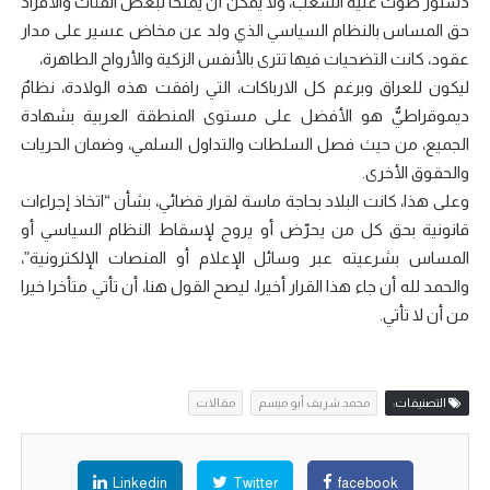
دستور صوت عليه الشعب، ولا يمكن أن يمنحا لبعض الفئات والأفراد
حق المساس بالنظام السياسي الذي ولد عن مخاض عسير على مدار
عقود، كانت التضحيات فيها تترى بالأنفس الزكية والأرواح الطاهرة،
ليكون للعراق وبرغم كل الارباكات، التي رافقت هذه الولادة، نظامٌ
ديموقراطيٌّ هو الأفضل على مستوى المنطقة العربية بشهادة
الجميع، من حيث فصل السلطات والتداول السلمي، وضمان الحريات
والحقوق الأخرى.
وعلى هذا، كانت البلاد بحاجة ماسة لقرار قضائي، بشأن “اتخاذ إجراءات
قانونية بحق كل من يحرّض أو يروج لإسقاط النظام السياسي أو
المساس بشرعيته عبر وسائل الإعلام أو المنصات الإلكترونية”،
والحمد لله أن جاء هذا القرار أخيرا، ليصح القول هنا، أن تأتي متأخرا خيرا
من أن لا تأتي.
التصنيفات:
محمد شريف أبو ميسم
مقالات
Linkedin
Twitter
facebook