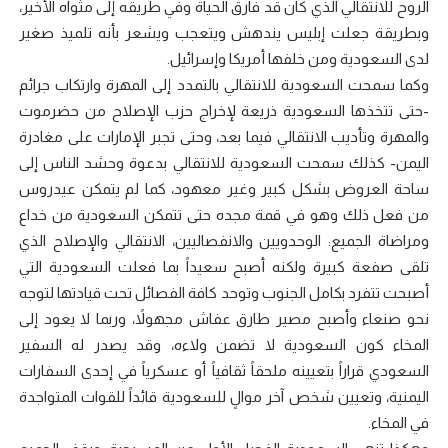
الروح للانتقالي الذي كان قد فارق الحياة وفي طريقه إلى مثواه الأخير،
وبطريقة جعلت إبليس يندهش ويتعجب ويشعر بأنه تلميذ صغير
لدى السعودية ومن خلفها أمريكا وإسرائيل.
وكما سمحت السعودية للانتقالي بالتمدد إلى المهرة وارتكاب جرائم
-حتى تتخذها السعودية ذريعة لإخراج حزب الإصلاح من حضرموت
والمهرة وتأديب الانتقالي فيما بعد، وحتى تجبر الإمارات على مغادرة
اليمن- كذلك سمحت السعودية للانتقالي بدعوة وحشد الناس إلى
ساحة العروض بشكل كبير وغير معهود، كما لم يتمكن عيدروس
من فعل ذلك وهو في قمة مجده حتى تتمكن السعودية من خداع
ومراضاة الجميع: الوحدويين والانفصاليين، الانتقالي والإصلاح الذي
تلقى صفعة كبيرة ولكنه أصبح سعيداً بما فعلت السعودية التي
أصبحت تتفرد بكامل الجنوب وتوحد كافة الفصائل تحت قيادتها لتوجه
نحو صنعاء وأصبح مصير طارق عفاش مجهولاً، وربما لا يعود إلى
المخاء كون السعودية لا تضمن ولاءه، وقد يصدر له السفير
السعودي قراراً بتعيينه ملحقاً ثقافياً أو عسكرياً في إحدى السفارات
اليمنية، وتعيين شخص آخر موالٍ للسعودية قائداً للقوات المتواجدة
في المخاء.