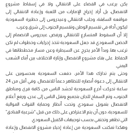
يكن يرغب في القضاء على الانتقالي ولا في إسقاط مشروع
الانفصال، بل أراد إخراج الإمارات من اللعبة وإعادة الانتقالي إلى
مواقعه السابقة، وجلب الانتقالي وعيدروس إلى حظيرة السعودية
ليكون أداة في تقسيم الوطن وتقسيم الجنوب إلى شرق وغرب.
إلا أن السقوط المتسارع للانتقالي ورفض عيدروس الانضمام إلى
الحضن السعودي قد جعل السعودية تتخذ إجراءات وخطوات لم تكن
ترغب بها، وبدأ الأمر يخرج عن السيطرة وعن مسار مخططاتها في
الحفاظ على بقاء مشروع الانفصال وإثارة الاختلاف بين أبناء الشعب
اليمني.
وحتى يتم تدارك هذا الأمر، دفعت السعودية بمحسوبين على
الانتقالي إلى دعوة أنصاره للتظاهر دعماً للانفصال. وفي أقل من 24
ساعة تحركت أذرع السعودية لحشد الناس من كافة قرى ومناطق
الجنوب، وتم السماح للجان بتجميع ونقل الناس إلى عدن، ورفع أعلام
الانفصال بتمويل سعودي وتحت أنظار وحماية القوات الموالية
للسعودية، دون أن يتم الاعتراض على ذلك من قبل “شرعية الفنادق”
التي تظهر وتختفي بحسب توجيهات الكفيل السعودي.
وهكذا تمكنت السعودية من إعادة إحياء مشروع الانفصال وإعادة