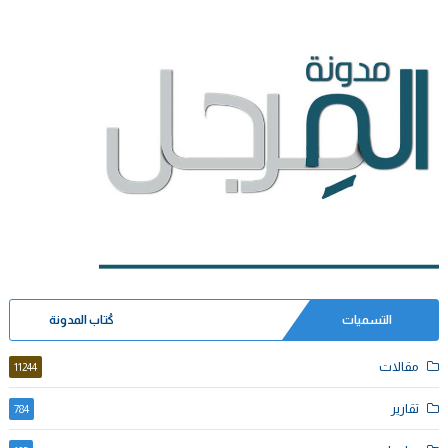
التسميات
كُتاب المدونة
مقالات
11244
تقارير
784