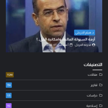
د. هيثم الخزعلي
أزمة السيولة المالية، وامكانية الحل..!
مدونة المرجل
أغسطس 07, 2026
التصنيفات
مقالات
11244
تقارير
784
دراسات
135
إسلامية
110