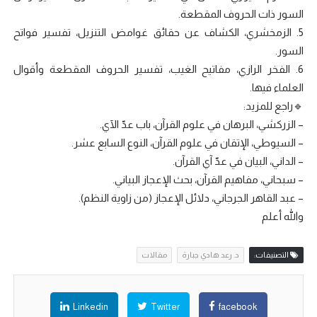
السور ذات الحروف المقطعة.
5. الزمخشري، الكشاف عن حقائق غوامض التنزيل، تفسير فواتح
السور.
6. الفخر الرازي، مفاتيح الغيب، تفسير الحروف المقطعة وأقوال
العلماء فيها.
🔹راجع للمزيد:
– الزركشي، البرهان في علوم القرآن، باب عدّ الآي.
– السيوطي، الإتقان في علوم القرآن، النوع السابع عشر.
– الداني، البيان في عدّ آي القرآن.
– سبحاني، مفاهيم القرآن، بحث الإعجاز البياني.
– عبد القاهر الجرجاني، دلائل الإعجاز (من زاوية النظم).
والله أعلم
التصنيفات:
د. رعد هادي جبارة
مقالات
Linkedin
Twitter
facebook