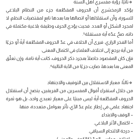
🔹ثانيًا: رؤية مفسري أهل السنة
يؤكد الزمخشري أن الحروف المقطّعة جزء من النظام البلاغي
للسورة، وأن استقلالها أو اتصالها بما بعدها تابع لمقتضيات النظم، لا
لمجرد الشكل أو العدد. فحيث يؤدي الحرف وظيفة بلاغية مكتملة في
ذاته، صحّ عدّه آية مستقلة⁵.
أما الفخر الرازي، فيرى أن الخلاف في عدّ الحروف المقطّعة آيةً أو جزءًا
من آية يرجع إلى اختلاف العلماء في اكتمال المعنى:
فإن كان المقصود حاصلًا بمجرد ذكر الحروف، كانت آية تامة، وإن تعلّق
المعنى بما بعدها، صارت جزءًا من الآية التالية⁶.
🔹ثالثًا: معيار الاستقلال بين التوقيف والاجتهاد
من خلال استقراء أقوال المفسرين من الفريقين، يتضح أن استقلال
الحروف المقطّعة آيةً ليس مبنيًا على معيار تعبدي واحد، بل هو ثمرة
اجتهاد علمي في إطار علم عدّ الآي، تأثر بعوامل متعددة، منها:
– الوقف والابتداء.
– اكتمال الأثر البلاغي.
– درجة الالتحام السياقي.
– اختلاف مدارس العدّ (كالكوفي والمدني).