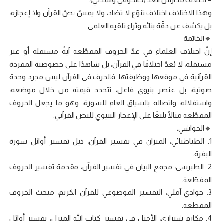
وهذا الاختلاف اختلاف تنوّع لا تضاد، ولا يمسّ نصّ القرآن ولا إعجازه،
بل يكشف عن دقّة بنائه وثراء تلقيه العلمي.
🔹الخاتمة
إنّ اختلاف العلماء في عدّ الحروف المقطّعة آيةً مستقلة أو غير
مستقلة، لا يُعدّ اختلافًا في القرآن، بل شاهدًا على خصوصية المفردة
القرآنية في موقعها ووظيفتها. فالحرف في القرآن ليس مجرد وحدة
صوتية، بل عنصر بنيوي فاعل، تتحدد قيمته من خلال موضعه،
واستقلاله، واتصاله بالسياق العام للسورة، وهو ما يجعل الحروف
المقطّعة مثالًا بليغًا على الإعجاز البنيوي للنص القرآني.
🔹الحواشي:
1. الطباطبائي، الميزان في تفسير القرآن، ذيل تفسير أوائل سورة
البقرة.
2. الطبرسي، مجمع البيان في تفسير القرآن، مقدمة تفسير الحروف
المقطّعة.
3. جوادي آملي، التفسير الموضوعي للقرآن الكريم، مبحث الحروف
المقطعة.
4. مكارم شيرازي، الأمثل في تفسير كتاب الله المنزل، تفسير أوائل