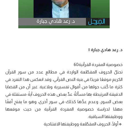
د. رعد هادي جبارة ||
خصوصية المفردة القرآنية60
تحتلّ الحروف المقطّعة الواردة في مطالع عدد من سور القرآن
الكريم موقعًا فريدًا في بنية النص القرآني، وقد انعكس هذا التفرد في
كثرة ما كُتب حولها من أقوال تفسيرية وبلاغية. غير أن من القضايا
الدقيقة المرتبطة بها مسألةُ عدِّ بعض هذه الحروف آيةً مستقلة في
بعض السور، وعدم عدِّها كذلك في سور أخرى، وهو ما يفتح أفقًا
مهمًا لدراسة خصوصية المفردة القرآنية من حيث موقعها
ووظيفتها السياقية.
🔹أولًا: الحروف المقطّعة ووظيفتها الافتتاحية