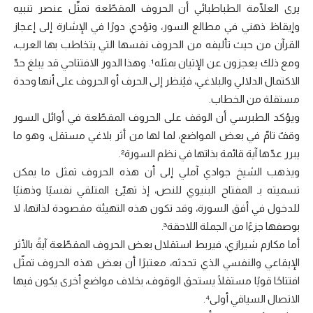
يرى العلّامة الطباطبائي أن الحروف المقطّعة تمثّل عنصر تنبيه
وإيقاظ ذهني في مطالع السور، وتؤدي دورًا في الإشارة إلى إعجاز
القرآن من حيث تأليفه من الحروف نفسها التي يتخاطب بها العرب،
ومع ذلك يعجزون عن الإتيان بمثله¹. وهذا الدور الافتتاحي قد يبلغ حدّ
الاكتمال الدلالي والبلاغي، فيُنظر إلى الحرف أو الحروف على أنها وحدة
مستقلة من الخطاب.
ويؤكد الطبرسي أن الوقف على الحروف المقطّعة في أوائل السور
وقفٌ تامّ في بعض المواضع، لما لها من أثر بلاغي مستقل، وهو ما
يبرر عدّها آية قائمة بذاتها في نظم السورة².
ويذهب الشيخ جوادي آملي إلى أن هذه الحروف تمثل ما يمكن
تسميته بـ المفتاح البنيوي للنص، إذ تهيّئ المتلقي نفسيًا وذهنيًا
للدخول في أفق السورة، وقد تكون هذه التهيئة مقصودة لذاتها، لا
بوصفها جزءًا من الجملة اللاحقة³.
أما مكارم شيرازي، فيربط استقلال بعض الحروف المقطّعة آيةً بالأثر
الإيقاعي والنفسي الذي تحدثه، معتبرًا أن بعض هذه الحروف تمثّل
افتتاحًا قويًا مستقلًا يستحق الوقوف، بخلاف مواضع أخرى يكون فيها
الاتصال السياقي أولى⁴.