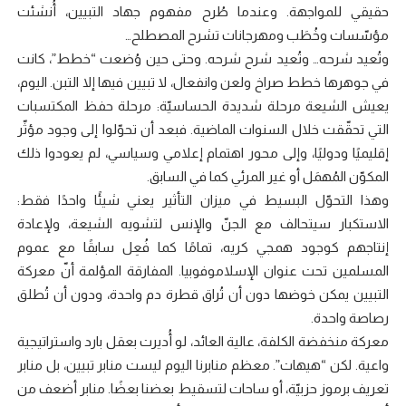
حقيقي للمواجهة. وعندما طُرح مفهوم جهاد التبيين، أُنشئت
مؤسّسات وخُطَب ومهرجانات تشرح المصطلح…
وتُعيد شرحه… وتُعيد شرح شرحه. وحتى حين وُضعت “خطط”، كانت
في جوهرها خطط صراخ ولعن وانفعال، لا تبيين فيها إلا التبن. اليوم،
يعيش الشيعة مرحلة شديدة الحساسيّة: مرحلة حفظ المكتسبات
التي تحقّقت خلال السنوات الماضية. فبعد أن تحوّلوا إلى وجود مؤثّر
إقليميًا ودوليًا، وإلى محور اهتمام إعلامي وسياسي، لم يعودوا ذلك
المكوّن المُهمَل أو غير المرئي كما في السابق.
وهذا التحوّل البسيط في ميزان التأثير يعني شيئًا واحدًا فقط:
الاستكبار سيتحالف مع الجنّ والإنس لتشويه الشيعة، ولإعادة
إنتاجهم كوجود همجي كريه، تمامًا كما فُعِل سابقًا مع عموم
المسلمين تحت عنوان الإسلاموفوبيا. المفارقة المؤلمة أنّ معركة
التبيين يمكن خوضها دون أن تُراق قطرة دم واحدة، ودون أن تُطلق
رصاصة واحدة.
معركة منخفضة الكلفة، عالية العائد، لو أُديرت بعقل بارد واستراتيجية
واعية. لكن “هيهات”. معظم منابرنا اليوم ليست منابر تبيين، بل منابر
تعريف برموز حزبيّة، أو ساحات لتسقيط بعضنا بعضًا. منابر أضعف من