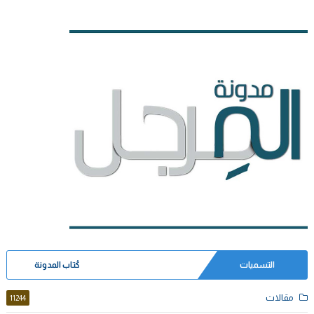
التسميات
كُتاب المدونة
مقالات
11244