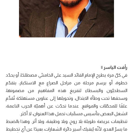
رأفت الياسر ||
في كلّ مرة يطرح الإمام القائد السيد علي الخامنئي مصطلحًا، أو يحدّد
خطوة، أو يرسم مرحلة من مراحل الصراع مع الاستكبار، يتقدّم
السطحيّون والبسطاء لتفريغ هذه المفاهيم من مضمونها،
وسحقها تحت وطأة الابتذال، وتحويلها إلى عناوين مستهلكة تُقدَّم
علفًا للمحطّات والمواقع. عندما تحدّث عن أهميّة الحرب الناعمة،
انشغل البعض بتأسيس مسمّيات تحمل هذا العنوان، لا أكثر.
تنظيمات عريضة طويلة بلا روح، وبلا وظيفة، وبلا أثر. وهذا بالضبط
ما يسرّ العدو، لأنّه يُبقيك أسير دائرة الشعارات، بعيدًا عن أي تخطيط