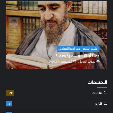
د. عامر الطائي
بين حكمة السياسة وأحقاد البدو: كي
بعقول العلماء لا بغيرة ا...
مدونة المرجل
أغسطس 07, 2026
التصنيفات
مقالات
11244
تقارير
784