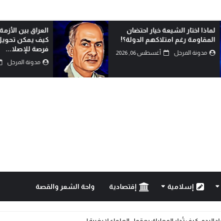
لماذا اختار الشيعة خيار احتضان
العراق بين الأزمة 
المقاومة رغم امتلاكهم الدولة؟!
كيف يمكن تحويل 
فرصة للإصلا...
مدونة المرجل
أغسطس 06, 2026
مدونة المرجل
إسلامية
إقتصادية
واحة الشعر والقصة
البدو: كيف تُدار المعارك بعقول العلماء لا بغيرة ا...