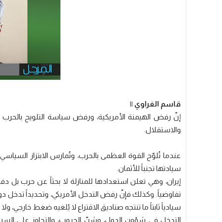
قاسم الغراوي ||
إنّ رفض الهيمنة الأمريكية، ورفض سياسة التلويح بالحرب ضد
والاستقلال.
عندما تُلوّح القوة العظمى بالحرب، وتُمارس الابتزاز الس
سيادتها تجنباً للأثمان.
إيران، وهي تعلن استعدادها للمنازلة لا بحثاً عن حرب بل دفا
تفاوضياً. وكذلك فإنّ رفض التدخل الأمريكي، وتحديداً تدخل دونا
سيادياً ثابتاً ما تنتجه صناديق الاقتراع لا يُلغيه ضغط خارجي، 
التدخل في شؤون الدول، وشنّ الحروب، والتجاوز على السيا