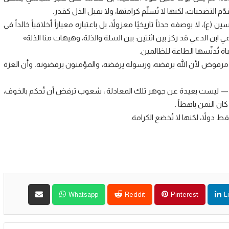
 التضحيات، لكنها لا تُسلّم كرامتها، ولا تقبل الذل كقدر.
، لا بوصفه حدثاً تاريخيًا معزولاً، بل باعتباره معياراً أخلاقياً خالداً في
ي ابن الدعي قد ركز بين اثنتين: بين السلة والذلة، وهيهات منا الذلة»
حياة تُدنّسها الطاعة للظالمين.
ل مرفوض لأن الله يرفضه، ورسوله يرفضه، والمؤمنون يرفضونه. وأن العزة
ا — ليست بعيدة عن جوهر تلك المعادلة ، شعوب ترفض أن تُحكم بالخوف،
ان الثمن باهظاً .
 دولاً، لكنها لا تُخضع الكرامة.
Whatsapp
Reddit
Pinterest
L