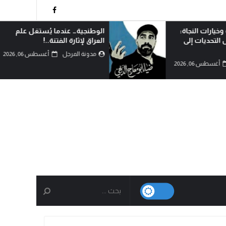
وخيارات النجاة:
الوطنجية… عندما يُستغل علم
التحديات إلى
العراق لإثارة الفتنة..!
مدونة المرجل
أغسطس 06, 2026
أغسطس 06, 2026