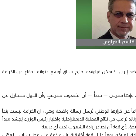
 إيران، لا يمكن قراءتهما خارج سياقٍ أوسع عنوانه الدفاع عن الكرامة
ياسي، فإنها تفترض — خطأً — أن الشعوب سترضخ، وأن الدول ستتنازل عن
عاً عن قرارها الوطني، تُرسل رسالة واضحة وهي ؛ ان الكرامة ليست بنداً
لد ترامب في نتائج العملية الديمقراطية واختيار رئيس الوزراء، يُجسّد مبدأ
ولا يحق لأي قوة أن تصادر إرادة الشعوب تحت أي ذريعة.
دة، لم يكن يوماً دليل قوة أخلاقية، بل علامة على عجز سياسي يُغطّى