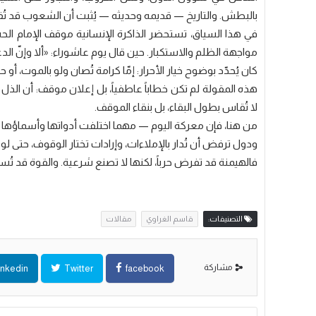
بالبطش. والتاريخ — قديمه وحديثه — يُثبت أن الشعوب قد تُقدّم
في هذا السياق، تستحضر الذاكرة الإنسانية موقف الإمام الحسين (ع)
مواجهة الظلم والاستكبار. حين قال يوم عاشوراء: «ألا وإنّ الدع
كان يُحدّد بوضوح خيار الأحرار: إمّا كرامة تُصان ولو بالموت، أو 
هذه المقولة لم تكن خطاباً عاطفياً، بل إعلان موقف: أن الذ
لا تُقاس بطول البقاء، بل بنقاء الموقف.
من هنا، فإن معركة اليوم — مهما اختلفت أدواتها وأسماؤه
ودول ترفض أن تُدار بالإملاءات، وإرادات تختار الوقوف، حتى لو ك
فالهيمنة قد تفرض حرباً، لكنها لا تصنع شرعية. والقوة قد تُسقط
التصنيفات:
قاسم الغراوي
مقالات
مشاركة
inkedin
Twitter
facebook