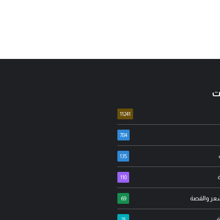
ت
11241
784
135
د. محمود الهاشمي
110
الجزائري
العراق بين الأزمة وخيارات النجاة:
شعر والقصة
تار الشيعة خيار احتضان
كيف يمكن تحويل التحديات إلى
69
 رغم امتلاكهم الدولة؟!
فرصة للإصلا...
ة
25