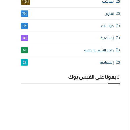
مقالات
11241
تقارير
784
دراسات
135
إسلامية
110
واحة الشعر والقصة
69
إقتصادية
25
تابعونا على الفيس بوك