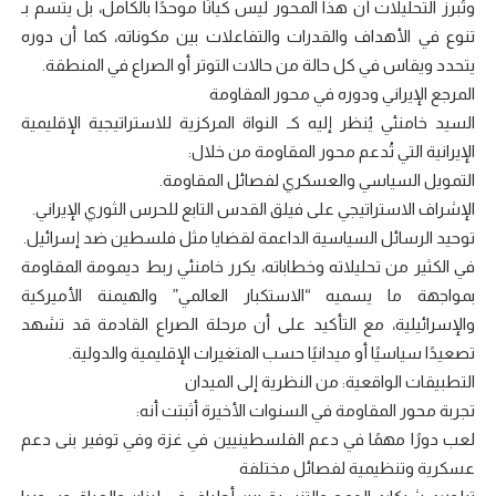
وتُبرز التحليلات أن هذا المحور ليس كيانًا موحدًا بالكامل، بل يتسم بـ
تنوع في الأهداف والقدرات والتفاعلات بين مكوناته، كما أن دوره
يتحدد ويقاس في كل حالة من حالات التوتر أو الصراع في المنطقة.
المرجع الإيراني ودوره في محور المقاومة
السيد خامنئي يُنظر إليه كـ النواة المركزية للاستراتيجية الإقليمية
الإيرانية التي تُدعم محور المقاومة من خلال:
التمويل السياسي والعسكري لفصائل المقاومة.
الإشراف الاستراتيجي على فيلق القدس التابع للحرس الثوري الإيراني.
توحيد الرسائل السياسية الداعمة لقضايا مثل فلسطين ضد إسرائيل.
في الكثير من تحليلاته وخطاباته، يكرر خامنئي ربط ديمومة المقاومة
بمواجهة ما يسميه “الاستكبار العالمي” والهيمنة الأميركية
والإسرائيلية، مع التأكيد على أن مرحلة الصراع القادمة قد تشهد
تصعيدًا سياسيًا أو ميدانيًا حسب المتغيرات الإقليمية والدولية.
التطبيقات الواقعية: من النظرية إلى الميدان
تجربة محور المقاومة في السنوات الأخيرة أثبتت أنه:
لعب دورًا مهمًا في دعم الفلسطينيين في غزة وفي توفير بنى دعم
عسكرية وتنظيمية لفصائل مختلفة