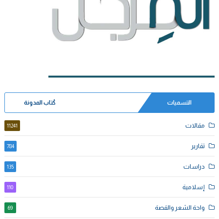
التسميات
كُتاب المدونة
مقالات
11241
تقارير
784
دراسات
135
إسلامية
110
واحة الشعر والقصة
69