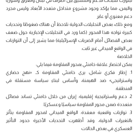
تبلورت شبكات الدعم والتنسيق بين أطراف في لبنان والعراق وسوريا
واليمن، مما يؤكد وجود مشروع متداخل متعدد الأبعاد وليس مجرد
دعم معنوي أو عابر
ومع ذلك، بعض التحليلات الدولية تلاحظ أن هناك ضغوطًا وتحديات
كبيرة تواجه هذا المحور (كما ورد في التحليلات الإخبارية حول ضعف
بعض الفصائل أمام الضربات الإسرائيلية) مما يشير إلى أن التوازنات
في الواقع الميداني غير ثابت.
الخلاصة
يمكن اختصار علاقة خامنئي بمحور المقاومة فيما يلي:
1. إطار فكري شامل: يرى خامنئي المقاومة كـ «نهج حضاري
واستراتيجي» ضد الهيمنة، وأساس لبناء سياسة مستقلة في
المنطقة.
2. دعم واستراتيجية إقليمية: إيران من خلال خامنئي تساند فصائل
متعددة ضمن محور المقاومة سياسيًا وعسكريًا.
3. توازنات واقعية معقدة: الواقع الميداني لمحور المقاومة يتأثر
بالتغيرات الدولية، وقد أظهرت التحديات الأخيرة حدود التأثير
العسكري في بعض الحالات