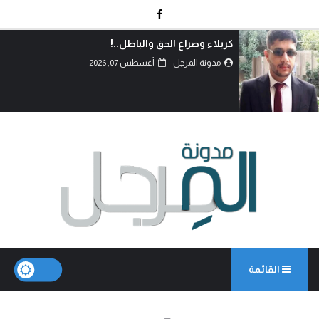
دماءُ أبنائنا ليست رخيصة..!
مدونة المرجل
أغسطس 07, 2026
القائمة