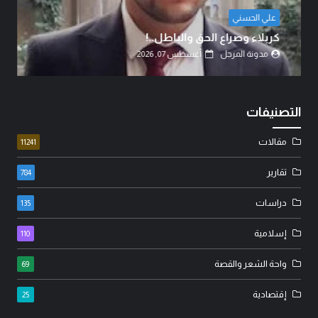
الشيخ الدكتور عبد الرضا البهادلي
دماءُ أبنائنا ليست رخيصة..!
مدونة المرجل
أغسطس 07, 2026
التصنيفات
مقالات
11241
تقارير
784
دراسات
135
إسلامية
110
واحة الشعر والقصة
69
إقتصادية
25