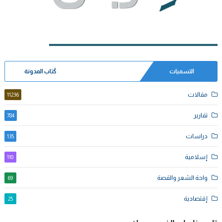
التسميات
كُتاب المدونة
مقالات
11236
تقارير
784
دراسات
135
إسلامية
110
واحة الشعر والقصة
69
إقتصادية
25