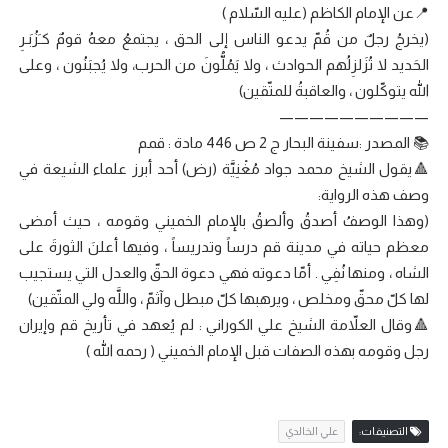
📍عن الإمام الكاظم (عليه السّلام )
(يخرجُ رجلٌ من قُمّ يدعو الناس إلى الحق ، يجتمعُ معهُ قومٌ كـَزُبَـرِ
الحَديد لا تُزَلزِلُهم الحوادث ، ولا يَمُلُّونَ من الحرب، ولا يُجبَنُون ، وعلى
اللّه يتوكّلون ، والعاقبةُ للمتّقين)
——————————
📚 المصدر :سفينة البحار ج 2 ص 446 مادة : قمم
🔺يقول الشيخ محمد جواد مُغْنِيَّة (رض) أحد أبرز علماء الشيعة في
وصف هذه الرواية:
(وهذا الوصفُ أصدقُ وألصقُ بالإمام الخميني وقومه ، حيث أمضى
معظم حياته في مدينة قم درساً وتدريساً ، وفيها أعلنَ الثورةَ على
الشاه ، ومنها نُفِي . أمّا دعوته فهي دعوة الحقّ والعدل التي يستجيب
لها كلّ محقّ ومخلص ، ويرهبها كلّ مبطل وآثمّ ، واللَّه ولي المتّقين)
🔺وقال العلاّمة الشيخ علي الكوراني : لم يُعهد في تأريخ قم وإيران
رجل وقومه بهذه الصفات قبل الإمام الخميني ( رحمه الله )
التصنيفات:
علي الخالدي