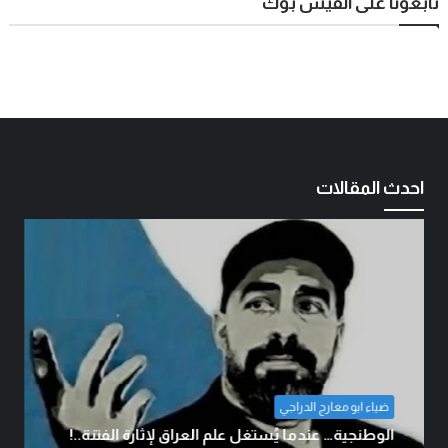
تابعونا على الفيس بوك
احدث المقالات
ضياء ابو معارج الدراجي
الوطنجية… عندما يُستغل علم العراق لإثارة الفتنة..!