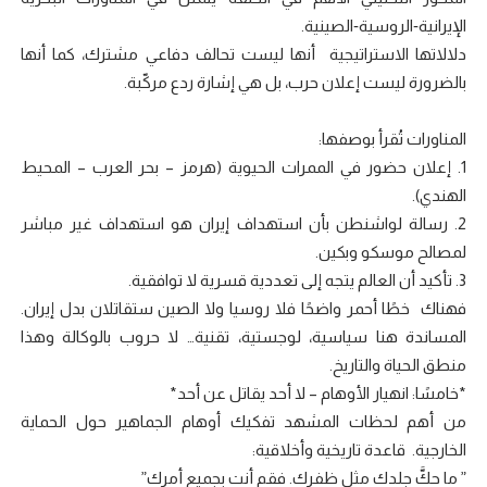
الإيرانية‑الروسية‑الصينية.
دلالاتها الاستراتيجية أنها ليست تحالف دفاعي مشترك، كما أنها
بالضرورة ليست إعلان حرب، بل هي إشارة ردع مركّبة.
المناورات تُقرأ بوصفها:
1. إعلان حضور في الممرات الحيوية (هرمز – بحر العرب – المحيط
الهندي).
2. رسالة لواشنطن بأن استهداف إيران هو استهداف غير مباشر
لمصالح موسكو وبكين.
3. تأكيد أن العالم يتجه إلى تعددية قسرية لا توافقية.
فهناك خطًا أحمر واضحًا فلا روسيا ولا الصين ستقاتلان بدل إيران.
المساندة هنا سياسية، لوجستية، تقنية… لا حروب بالوكالة وهذا
منطق الحياة والتاريخ.
*خامسًا: انهيار الأوهام – لا أحد يقاتل عن أحد*
من أهم لحظات المشهد تفكيك أوهام الجماهير حول الحماية
الخارجية. قاعدة تاريخية وأخلاقية:
” ما حكَّ جلدك مثل ظفرك. فقم أنت بجميع أمرك”