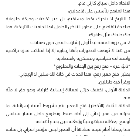
الاتجاه داخل سياق كارثي عام.
هذا المنهج يتأسس على قاعدتين:
1. التاريخ لا يتحرك بخط مستقيم، بل عبر تذبذبات وحركة حلزونية
صاعدة تتقاطع على محاور النابض الحامل لها الحتميات التاريخية، فما
حك جلدك مثل ظفرك.
2. في ذروة العتمة تبدأ أولى إشارات الفجر، دون ضمانات.
من هنا، لا تُوصَف التطورات بأنها إيجابية إلا إذا امتلكت قدرة تراكمية
واستدامة سياسية وعسكرية واقتصادية.
*ثانيًا: غزة – فتح رفح بين الإغاثة والتطويع*
يعتبر فتح معبر رفح، هذا الحدث في خانة اللا‑سلبي لا الإيجابي.
ويقرأ فيه دلالتين.
الدلالة الأولى: تخفيف جزئي لمعاناة إنسانية كارثية، وهو حق لا منّة
فيه.
الدلالة الثانية (الأخطر): فتح المعبر يتم بشروط أمنية إسرائيلية، ما
يحوّله من ممر إغاثي إلى أداة ضبط وتطويع داخل مسار سياسي
أوسع، يعطّله نتنياهو حينًا ويُفعّله حين يخدم أهدافه.
مما يجعلنا أمام نتيجة مفادها أن المعبر ليس مؤشر انفراج، بل ساحة