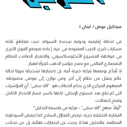
ميخائيل عوض / لبنان ||
في لحظة إقليمية ودولية شديدة السيولة، حيث تتقاطع ثلاثة
مسارات كبرى: الحرب المفتوحة في غزة، إعادة تموضع القوى الكبرى
في مواجهة المشروع الأنجلوساكسوني، والانفجار الصامت للنظام
الاقتصادي العالمي مع تصدر مؤشر الذهب كمرآة انهيار.
لا تُقدَّم بوصفها قراءة خبرية آنية، بل باعتبارها تشخيصًا بنيويًا لحالة
عالم ينتقل من نظام إلى آخر، ومن توازن إلى فوضى مضبوطة.
المفهوم المركزي الذي يحكم الخطاب هو “اللا‑سلبي”: أي المؤشرات
التي لم تبلغ بعد مستوى الإيجابي، لكنها تكسر مسار الانحدار الكامل
وتفتح احتمالات.
*أولًا: منهج “اللا‑سلبي” – قراءة في فلسفة التحليل*
المقاربة التحليلية حذِرة، ترفض التفاؤل الساذج كما ترفض السوداوية
المطلقة. فالتحليل هنا لا يبحث عن انتصارات نهائية، بل عن تبدلات