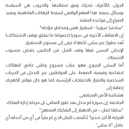
الدول، كالأفراد، تتحرك وفق مصالحها. والحروب هي السياسة
بوسائل عنيفة. هذا الفهم الواقعي يُسقِط الرهانات العاطفية، ويعيد
الصراع إلى قواعده الصلبة.
*سادسًا: سوريا – استقرار هش ومخاطر مؤجلة*
إن الاتفاقات الأخيرة في سوريا (خصوصًا ما يتعلق بوقف الاشتباكات)
تُعد تطورًا غير سلبي، لكنها لا ترقى إلى مستوى الاستقرار.
الإيجابي النسبي فيها وقف القتل من الجانبين، خفض منسوب
الاشتباك.
أما السلبي البنيوي فهو غياب مشروع وطني جامع، انتهاكات
اجتماعية وقيمية، الضغط على المواطنين عبر التدخل في الحريات
الشخصية والابتزاز بالاحتياجات الرئيسية كما هو حال فواتير الكهرباء،
إضافة إلى
هشاشة الأمن المجتمعي.
الخلاصة إن سوريا لم تدخل بعد طور التعافي، بل مرحلة إدارة التفكك.
*سابعًا: لبنان – من الانهيار إلى التفكيك الممنهج*
القراءة الأكثر تحذيرا” خُصِّصت للبنان الذي لم يقرأ في أي من أحداثه أي
عامل “لا سلبي”.