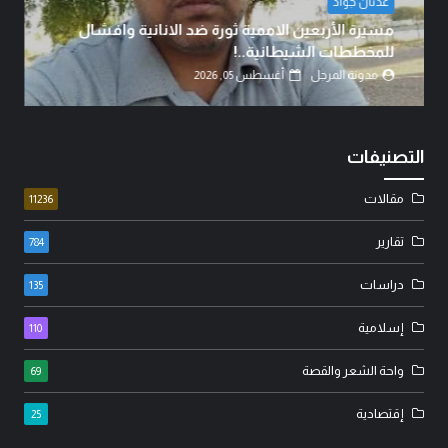
المهندس عبد الجبار الجزائري
من يشهد بالحق؟!
مدونة المرجل
أغسطس 05, 2026
التصنيفات
مقالات
11236
تقارير
784
دراسات
135
إسلامية
110
واحة الشعر والقصة
69
إقتصادية
25