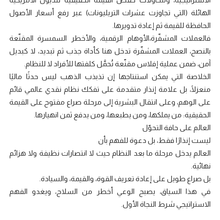
الهائلة (التي تجاوزت عشرات التريليونات) عبر رفع أسعار الأصول
الحافظة للقيمة ثم إعادة تدويرها.
فالعملات المشفّرة،الأوهام الرقمية، والأخطر السمسرة المقنّعة
بالنصح، العملات المشفّرة تدخل هنا كأداة جذب ثم تبديد، لا كبديل
آمن، ضمن عملية إفلاس مقنّعة تُحمَّل كلفتها للأفراد لا للنظام.
الخلاصة التي يمكن استنتاجها إن تذبذب الذهب ليس حدثًا ماليًا
منعزلًا، بل علامة إنذار متقدمة على تفكك نظام نقدي عالمي قائم
على الوهم، وعلى انتقال البشرية إلى مرحلة صراع مفتوح على القيمة
الحقيقية: من يملكها، ومن يطبعها، ومن يدفع ثمن انهيارها.
العالم على حافة التحوّل
ليست إنذارًا فقط، بل دعوة للفهم بأن
العالم يدخل مرحلة ما بعد النظام حيث لا انتصارات نظيفة ولا هزائم
نهائية.
بل صراع طويل على إعادة تعريف القوة، والقيمة، والسيادة.
في هذا السياق، يصبح الوعي أخطر من السلاح، ويغدو الفهم
الاستراتيجي شرط النجاة الأول.