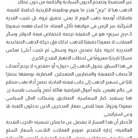
غير المنضبط وتضخم الديون السيادية والخاصة من دون غطاء.
الذهب هنا لا “يربح” بقدر ما يقوم بوظيفته التاريخية كحافظ للقيمة.
فامتلاك أونصة ذهب اليوم لا يعني تحقيق ثروة، بل تثبيت القدرة
الشرائية عبر الزمن في مواجهة تآكل العملة. ما يُساء فهمه شعبويًا
كـ«ربح سريع» هو في الحقيقة ترجمة لانخفاض قيمة الدولار وسائر
العملات، لا صعودًا حقيقيًا للذهب. لذلك فإن حركة الذهب التصاعدية
المتدرجة (ذروة عليا، تصحيح، ذروة وسطى، ثم تثبيت أعلى) تعكس
مسارًا تاريخيًا معروفًا في لحظات الانهيار النقدي الكبرى .
في هذا السياق، يتحول الذهب إلى «غول» أو «مقص» لا يرحم أصحاب
الأعصاب الضعيفة والمضاربين المتعجلين. المضاربة، بوصفها عنصرًا
ثانيًا في تسعير الذهب إلى جانب قيمته المادية، تصبح أداة نهب منظم
في عالم تهيمن عليه أموال افتراضية هائلة تُضخ وتُسحب بلمسة زر.
هنا يستفيد كبار السماسرة، الصناديق، وشبكات المال السياسي
صعودًا ونزولًا، فيما يُقصى صغار المدخرين الذين يدخلون اللعبة بلا
وعي استراتيجي.
الأخطر أن هذا المسار لا ينفصل عن ما يمكن تسميته «الحرب النقدية
العالمية»: إدارة التضخم، تعويم العملات، التلاعب بأسعار السلع
الاستراتيجية، ومحاولات خفض القيمة الحقيقية للديون الأمريكية