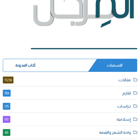
التسميات
كُتاب المدونة
مقالات
11236
تقارير
784
دراسات
135
إسلامية
110
واحة الشعر والقصة
69