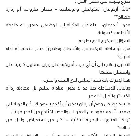
صراع جديدة على معنى “الحل”.
*ثالثًا: أردوغان المكيافيلي والوساطة – حصان طروادة أم إدارة
مصالح؟*
فدور أردوغان، بالفاعل المكيافيلي الوظيفي ضمن المنظومة
الأنجلوساكسونية.
السؤال المركزي الذي يطرحه
هل الوساطة التركية بين واشنطن وطهران جسر تهدئة، أم أداة
اختراق؟
التحليل يذهب إلى أن أي حرب أمريكية على إيران ستكون كارثية على
واشنطن نفسها.
هذا الإدراك بات شبه إجماعي لدى النخب والخبراء.
وبالتالي الوساطة هنا قد لا تكون مبادرة سلام، بل محاولة إدارة
الخسائر وتأجيل الانفجار.
فالسقوط في وهم أن إيران يمكن أن تُخدع بسهولة، لأن الدولة التي
صمدت أربعة عقود من العقوبات والحصار لا تُلدغ من الجحر مرتين.
*رابعًا: المناورات البحرية الثلاثية – أكثر من استعراض وأقل من
تحالف*
المحور التحليلي الأهم في الحلقة يتمثل في المناورات البحرية