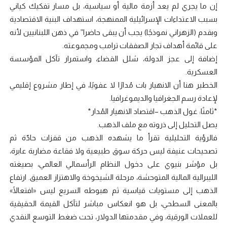
إن ما يجري لم يعد أزمة مالية أو سياسية، بل مسار تفكيك كياني
بسبب الاعتداءات الإسرائيلية الممنهجة، استهداف البنية الاقتصادية
وبقدم (الزهراني نموذجًا) يجب أن يبقى حاضرا” في ذهن اللبنانيين لأنه
على قائمة أهداف تجار الصفقات ترامب ومجموعته.
إضافة إلى عجز الدولة، شلل القضاء، واستمرار تآكل المؤسسة
العسكرية.
الخطير هنا أن الانهيار بات مُدارًا لا عفويًا، في إطار مشروع إقليمي
لإعادة رسم الجغرافيا والديموغرافيا.
*ثامنًا: غول الذهب –اقتصاد الانهيار المُدار*
يصل التحليل إلى ذروته مع ملف الذهب.
فالرؤية التحليلية تقرأ ما يشهده الذهب من قفزات حادّة ثم
تصحيحات عنيفة ليس حركة سوق طبيعية ولا فقاعة مضاربة عابرة،
بل مؤشر بنيوي على دخول النظام الرأسمالي العالمي، بصيغته
الليبرالية المالية المتوحشة، مرحلة الشيخوخة والاهتزاز العميق. ارتفاع
الذهب إلى مستويات قياسية ثم هبوطه السريع ليس «افتعالًا»
بالمعنى السطحي، بل هو انعكاس مباشر لتآكل القيمة الحقيقية
للعملات الورقية، وفي مقدمتها الدولار، تحت ضغط التوسع النقدي