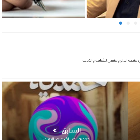
 منصة ابداع ومنهل للثقافة والادب
السابق
حمدية.. حَزازاتُ غيظ البعث..!