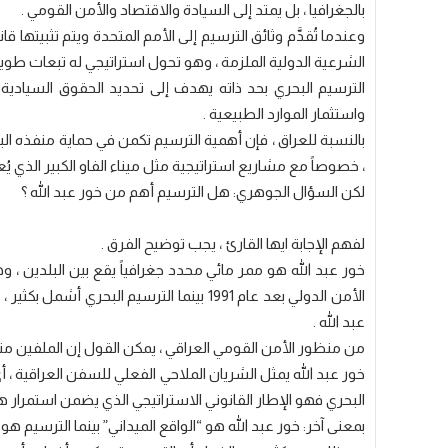
بالجغرافيا ، بل يمتد إلى السيادة والاقتصاد والأمن القومي .
وعندما تُقدَّم وثائق الترسيم إلى الأمم المتحدة ويتم تثبيتها 
الشرعية الدولية الملزمة ، وهو تحول استراتيجي له تبعات طويل
الترسيم البحري بحد ذاته يهدف إلى تحديد الحقوق السيادية ف
واستثمار الموارد الطبيعية .
بالنسبة للعراق ، فإن أهمية الترسيم تكمن في حماية منفذه البح
، خصوصاً مع مشاريع استراتيجية مثل ميناء الفاو الكبير الذي يُعو
لكن السؤال الجوهري: هل الترسيم أهم من خور عبد الله ؟
لفهم الإجابة ايها القارئ ، يجب توضيح الفرق .
خور عبد الله هو ممر مائي محدد جغرافياً يقع بين البلدين ، 
الأمن الدولي بعد عام 1991 بينما الترسيم الب
عبد الله .
من منظور الأمن القومي العراقي ، يمكن القول إن الملفين متر
خور عبد الله يمثل الشريان الملاحي الفعلي للسفن العراقية ، أ
البحري فهو الإطار القانوني الاستراتيجي الذي يضمن استمرار هذ
بمعنى آخر: خور عبد الله هو “الواقع الميداني” بينما الترسيم هو 