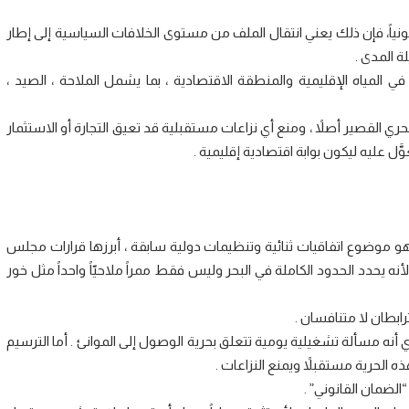
قانونياً، فإن ذلك يعني انتقال الملف من مستوى الخلافات السياسية إلى إطار
ة المدى .
ي المياه الإقليمية والمنطقة الاقتصادية ، بما يشمل الملاحة ، الصيد ،
ري القصير أصلاً ، ومنع أي نزاعات مستقبلية قد تعيق التجارة أو الاستثمار
َّل عليه ليكون بوابة اقتصادية إقليمية .
وهو موضوع اتفاقيات ثنائية وتنظيمات دولية سابقة ، أبرزها قرارات مجلس
حري أشمل بكثير ، لأنه يحدد الحدود الكاملة في البحر وليس فقط ممراً ملاحيّاً واحداً مثل خور
ابطان لا متنافسان .
ي أنه مسألة تشغيلية يومية تتعلق بحرية الوصول إلى الموانئ . أما الترسيم
ه الحرية مستقبلاً ويمنع النزاعات .
“الضمان القانوني” .