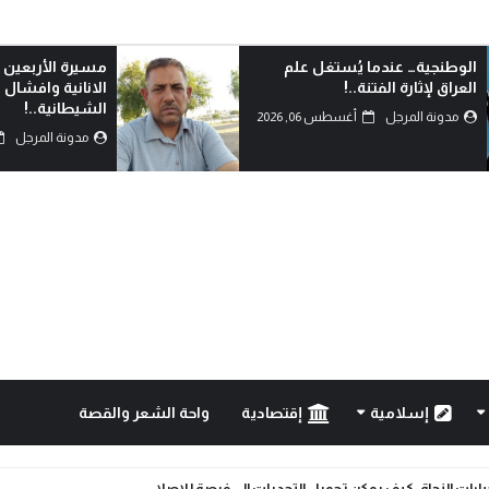
مسيرة الأربعين الاممية ثورة ضد
من يشهد بالحق؟
الانانية وافشال للمخططات
مدونة المرجل
الشيطانية..!
مدونة المرجل
أغسطس 05, 2026
إسلامية
إقتصادية
واحة الشعر والقصة
خيارات النجاة: كيف يمكن تحويل التحديات إلى فرصة للإصلا...