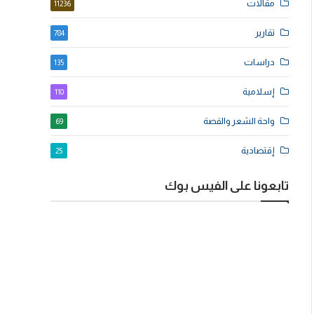
مقالات
11236
تقارير
784
دراسات
135
إسلامية
110
واحة الشعر والقصة
69
إقتصادية
25
تابعونا على الفيس بوك