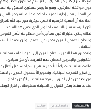
مع ذلك يرى كثير من الخبراء أن الترسيم قد يكون أخطر وأهم 
دون موافقة الطرفين ، وهو ما يرفع مستوى المسؤولية السياسية
في المقابل تبقى إدارة الممرات الملاحية قابلة للتفاوض الفني 
الخلاصة أن أهمية الترسيم لا تلغي مركزية خور عبد الله للعراق ،
لكن الترسيم يمثل السقف القانوني الذي يحمي هذا المنفذ .
لذلك يمكن اعتبار الاثنين معاً جزءاً من منظومة الأمن القومي 
والنجاح الحقيقي للعراق يكمن في تحقيق توازن يحفظ السيا
المتاحة .
ولتحقيق هذا التوازن، يحتاج العراق إلى إدارة الملف بعقلية 
القانونيين والبحريين لضمان عدم التفريط بأي حق سيادي .
فالقضية ليست صراعاً آنياً بقدر ما هي رسم لمستقبل أجيال قاد
إن تعزيز القدرات المينائية ، وتطوير الأسطول البحري ، والاستث
من نصوص على الورق إلى قوة فعلية على الأرض والماء .
عندها فقط يمكن القول إن السيادة محفوظة ، والقرار الوطني 
التصنيفات:
د. احمد الاعرجي
مقالات