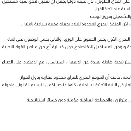
على المدى الطويل ، لأن تثبيته دولياً يجعل أي تعديل لاحق شبه مستحيل
 عند اتخاذ القرار .
والتشغيلي بمرور الوقت .
 لأن المنفذ البحري المحدود للبلاد يجعله قضية سيادية بامتياز .
البحري: الأول يحمي الحقوق على الورق ، والثاني يحمي الوصول على الماء .
دة ويؤمن المستقبل الاقتصادي دون خسارة أي من عناصر القوة البحرية
استراتيجية هادئة بعيدة عن الانفعال السياسي ، مع الاعتماد على الخبراء
مة ، خاصة أن الموقع البحري للعراق محدود مقارنة بدول الجوار .
مار في البنية التحتية الساحلية ، كلها عناصر تكمل الترسيم القانوني وتحوله
متوازن ، والمصلحة العراقية مؤمنة دون خسائر استراتيجية .