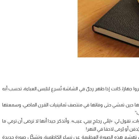
وا جهازا، كانت إذا ظهر رجلٌ في الشاشة تُسرع لتلبس العباءة، تحسب أنه
ينيها حين تمشي حتى وفاتها في منتصف ثمانينيات القرن الماضي، وسمعتها
ب”
ت، تقول لي: «لِمّي رجلچ بيبي، عيب». وأتذكر جيدا أنها لا ترضى أن ترمي ما
ن أو يُرمى لاحقا في النهر!
” أن تهشم هذه الصورة العظيمة عن نساء الكاظمية، وتشكّل صورة جديدة