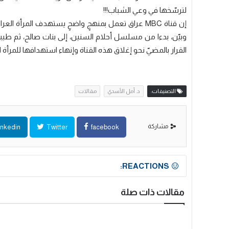
لترسّخها في وعي الشباب!!!
إن قناة MBC عراق تعمل بمنهجٍ واضحٍ يستهدف المرأة 
وبيّن، بدءا من مسلسل أحلام السنين، إلى بنات صالح، ثم طيب
القرار بالمضيّ نحو إغلاق هذه القناة وإنهاء استهدافها للمرأة 
التصنيفات:
د. أمل الأسدي
مقالات
مشاركة
inkedin
Twitter
facebook
REACTIONS:
مقالات ذات صلة