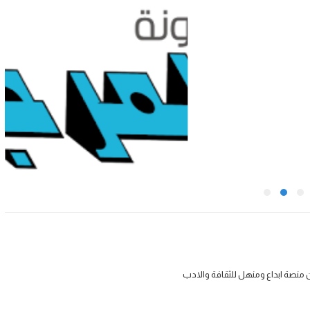
 منصة ابداع ومنهل للثقافة والادب