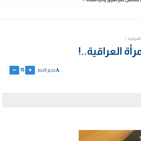
حجم الخط
15