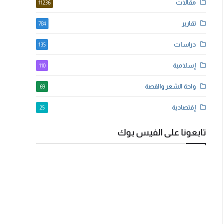
مقالات
11236
تقارير
784
دراسات
135
إسلامية
110
واحة الشعر والقصة
69
إقتصادية
25
تابعونا على الفيس بوك