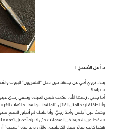
د. أمل الأسدي ||
بدءا… تروي أمي عن جدتها: حين دخل “التلفزيون” البيوت واشتر
سيراهـا!
أما جدتي ـ رحمها الله ـ فكانت تلبس العباءة وتخفي إحدى ع
وأنا طفلة تردد المثل القائل: “الما تهاب واليها.. ما تهاب الغري
وكنتُ حين أجلس وأمدّ رجليَّ، وأنا طفلة لم أتجاوز السبع سنوا
يسقط من شعرها في المهملات حتى لا يراه أحد، بل تجمعه ليُدف
هكذا كانت سائر نساء الكاظمية.. والآن تريد قناة “حمدية