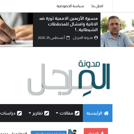
اتصل بنا
سياسة الخصوصية
مسيرة الأربعين الاممية ثورة ضد
الانانية وافشال للمخططات
الشيطانية..!
مدونة المرجل
أغسطس 05, 2026
الرئيسية
مقالات
تقارير
دراسات
الاخبار
الوطنجية… عندما ي