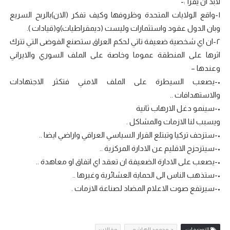
لابد ان يُقرأ :-
١-واقع الولايات المتحدة وظروفها وكيف تفكر (الان)بالربح السريع
وبان الدول عقود واستثمارات وليست (ديمقراطيات)و(قيادات ).
٢-ان اي شخصية ضعيفة تاتي لحكم العراق ستصنع الفوضى التي تترك
اثرها على المنطقة عموما وخاصة على الملف السوري والايراني
وعندها –
•-يصعب السيطرة على الملف الامني فتكثر الاجتهادات
والاستهدافات ..
•-سينمو دغل الارهاب ثانية
ويسبب لنا الازمات والمشاكل .
•-ستزحف تركيا وتبتلع القرار السياسي العراقي واراضي ايضا ..
•-سيتزحزح الاقليم عن الادارة المركزية ..
•-يصعب على الادارة الضعيفة ان تعقد اي اتفاق او معاهدة ..
•-ستذهب الناس الى الحماية العشائرية وغيرها ..
•-سيرتفع صوت الاعلام المضاد لصناعة الازمات .
التصنيفات:
د. محمود الهاشمي
مقالات