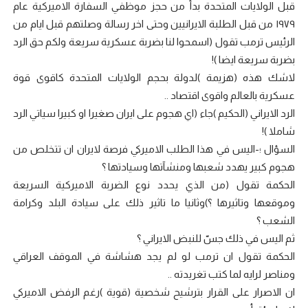
قبل الولايات المتحدة بدأً من حجز موظفي السفارة الاميركية عام
١٩٧٩ من قبل الطلبة الايرانيين وحتى اخر رسالة وصلتهم قبل ايام من
الرئيس ترمب تقول (اسمحوا لنا بضربة عسكرية سريعة ولكم حق الرد
بضربة سريعة ايضا )!
لاشك هذه (هزيمة )لدولة بحجم الولايات المتحدة كاقوى قوة
عسكرية بالعالم واقوى اقتصاد ..
الرد الايراني (الحكيم )جاء (اي هجوم على ايران صغيرا او كبيرا سياتي الرد
شاملا )!
السؤال ؛-اليس في هذا الطلب الاميركي فرصة لايران ان تتخلص من
هجوم كبير يهدد شعبها ومنشآتها وسيادتها ؟
الحكمة تقول (من الذي يحدد نوع الضربة الاميركية السريعة
وموقعها وتاثيرها ؟)وثانيا ما تاثير ذلك على سيادة البلد وكرامة
الشعب ؟
ثم اليس في ذلك جسّ للنبض الايراني ؟
الحكمة تقول ان ترمب لو لم يجد هشاشة في الموقف العراقي
ومناصر لرايه لما كتب تغريدته ..
ان الاصرار على القرار بترشيح شخصية (قوية )رغم الرفض الاميركي