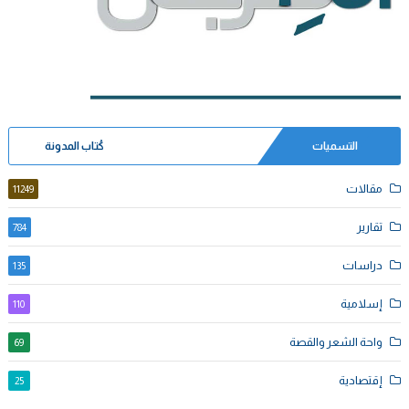
التسميات
كُتاب المدونة
مقالات
11249
تقارير
784
دراسات
135
إسلامية
110
واحة الشعر والقصة
69
إقتصادية
25