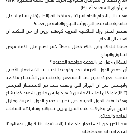
)الذي اعتقد ان (صولجان الدنيا) بيد امريكا فقال جملته الشهيرة (99%
من أوراق اللعبة بيد أمريكا)
فهرب الى الامام باتجاه اسرائيل معتقدا انه (الحل )فلم يسلم لا على
حياته ولاحياة مصر التي ورثت الجوع والفاقة من بعده!
فقصر النظر وراء الحاكمية العربية كونهم يرون ان من الحكمة ان
تهرب الى الامام
ضمانا لبلدك وفي ذلك خطل وخطأ كبير اضاع على الامة فرص
التطور والابداع ..
السؤال :-هل من الحكمة مواجهة الخصوم ؟
أن جميع الدول العربية بعد وقوعها تحت نير الاستعمار الأجنبي
خاضت معارك تحرير ضد المستعمر واعطت من الشهداء مالايعد
ولايحصى حتى ان الجزائر التي وقعت تحت نير الاستعمار الفرنسي
(١٣٢)عاما كان لها ستة ملايين شهيد وليس مليون شهيد كما يشاع
وهكذا بقية الدول العربية حتى تحررت جميع الدول العربية ومازال
التاريخ يوثق بطولات قادة التحرر وتزين نصبهم وتماثيلهم الساحات
العامة والحدائق .
بعد التحرر من الاستعمار عاد علينا (الاستعمار )ثانية والى يومنا،وبتنا
اسرى لقراراته ومخططاته..