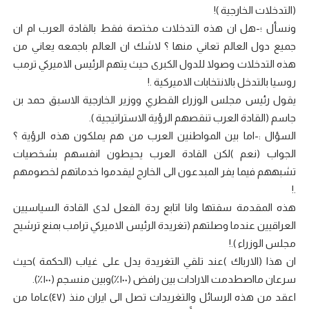
(التدخلات الخارجية )!
ونسأل ؛-هل ان هذه التدخلات مختصة فقط بالقادة العرب ام ان
جميع دول العالم تعاني منها ؟ لاشك ان العالم باجمعه يعاني من
هذه التدخلات وصولا للدول الكبرى حيث يتهم الرئيس الاميركي ترمب
روسيا بالتدخل بالانتخابات الاميركية .!
يقول رئيس مجلس الوزراء القطري ووزير الخارجية الاسبق حمد بن
جاسم (القادة العرب تنقصهم الرؤية الاستراتيجية ).
السؤال :-اما بين المواطنين العرب من هم يملكون هذه الرؤية ؟
الجواب (نعم )لكن القادة العرب يحيطون انفسهم بشخصيات
تشبههم فيما يفر المبدعون الى الخارج ليقدموا خدماتهم لخصومهم
.!
هذه المقدمة سقتها وانا اتابع ردة الفعل لدى القادة السياسيين
العراقيين عندما وصلتهم (تغريدة الرئيس الاميركي ترامب بمنع ترشيح
مجلس الوزراء ).!
ان هذا (الارباك )عند تلقي التغريدة يدل على غياب (الحكمة )حيث
سرعان مااصطدمت الارادات بين رافض (١٠٠٪؜)وبين منسجم (١٠٠٪؜).
اعقد من هذه الرسائل والتغريدات تصل الى ايران منذ (٤٧)عاما من