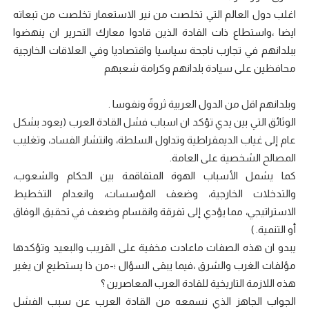
اغلب دول العالم التي تخلصت من نير الاستعمار تخلصت من تبعاته
ايضا ،واستطاع ذات القادة الذين قادوا معارك التحرير ان ينهضوا
ببلدانهم في تجارب ناجحة سياسيا واقتصاديا وفي العلاقات الخارجية
محافظين على سيادة بلدانهم وكرامة شعبهم
وبلدانهم اقل من الدول العربية ثروةً ونفوسا .
الوثائق التي بين يدي تؤكد ان اسباب فشل القادة العرب (يعود بشكل
عام إلى غياب الديمقراطية وتداول السلطة، وانتشار الفساد، وتغليب
المصالح الشخصية على العامة.
كما يشمل الأسباب الهوة المتفاقمة بين الحكام والشعوب،
والتدخلات الخارجية، وضعف المؤسسات، وانعدام التخطيط
الاستراتيجي، مما يؤدي إلى تفرقة وانقسام وضعف في تحقيق الوفاق
أو التنمية. )
يبدو ان هذه الصفات ماعادت مخفية على القريب والبعيد وتؤكدها
مؤلفات الغرب والشرق ،فيما يبقى السؤال ؛-من ذا يستطيع ان يغير
هذه اللازمة التاريخية للقادة العرب المعاصرين ؟
الجواب الجاهز الذي نسمعه من القادة العرب عن سبب الفشل