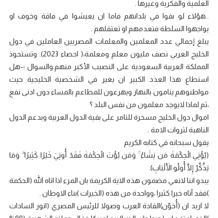
العلمية والفكرية وغيرها .
..هؤلاء لو بقوا في بلدانهم فاما ان يعيشوا في فاقة وخوف او
يواجهوا السلطة فتعدمهم او تعتقلهم .
يبلغ إجمالي عدد المعلمين والمعلمات المصريين العاملين في دول
الخليج العربي نصف مليون معلم ومعلمة،( احصاء 2023). وتستحوذ
المملكة العربية السعودية على النصيب الأكبر منهم.والسوال ؛-هل
استطاع هذا العدد الكبير ان يغير في الشخصية الخليجية حيث
مواطنوهم ينامون بالنهار ويهرعون للمطاعم بالمساء دون ادنى نفع
،ثم لماذا لايوجد معلمون من نفس البلد ؟
اموال دول الخليج مسخرة للتامر على بقية الدول العربية وبدعم الدول
الناهبة لثروات الامة ..
يقول سبحانه في كتابه الكريم
(يُؤْتِي الْحِكْمَةَ مَن يَشَاءُ ۚ وَمَن يُؤْتَ الْحِكْمَةَ فَقَدْ أُوتِيَ خَيْرًا كَثِيرًا ۗ وَمَا
يَذَّكَّرُ إِلَّا أُولُو الْأَلْبَابِ).
يبدو اننا لانعي مضمون هذه الاية الكريمة بان المرء اذا اتاه الله (الحكمة
)فقد آتاه خيرا كثيرا ،وواحدة من هذه (الخيرات )بناء الاوطان .
لا اريد ان (أُخوّن)القادة العرب وصولا للرئيس المصري (انور السادات