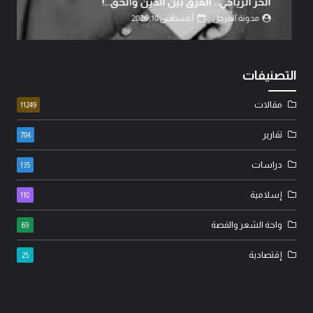
الحر الرياحي.. الفرق بين الدين والحق..!
مدونة المرجل
أغسطس 10, 2026
التصنيفات
مقالات
11249
تقارير
784
دراسات
135
إسلامية
110
واحة الشعر والقصة
69
إقتصادية
25