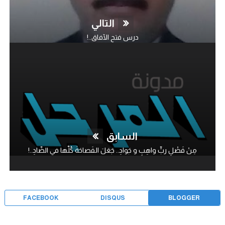
التالي
درس فتح الآفاق..!
السابق
مِنْ فَضْلِ ربٍّ واهِبٍ و جَوادِ.. جَعَلَ الفَصاحَةَ كُلَّها في الضّادِ..!
FACEBOOK
DISQUS
BLOGGER