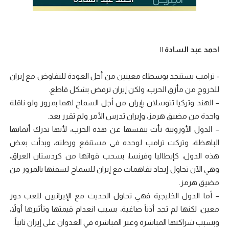
احمد عبد السادة ||
‏- ترامب يستنجد بوسطاء معينين من أجل العودة للتفاوض مع إيران
للخروج من مأزق الحرب، ولكن إيران ترفض بشكل قاطع.
– الهند وتركيا تتوسلان بإيران من أجل السماح لهما بمرور ولو ناقلة
واحدة من مضيق هرمز، وإيران تدرس الأمر ولم تقرر بعد.
– الدول الأوروبية نأت بنفسها عن هذه الحرب، لأنها تدرك أثمانها
الباهظة، وتركت ترامب لوحده في مستنقع ورطته، وبدأت بعض
هذه الدول، كإيطاليا وفرنسا، بسحب قواتها من كردستان العراق،
وهي الآن تحاول إيجاد تفاهمات مع إيران للسماح لسفنها بالمرور من
مضيق هرمز.
– أما الدول الخليجية فهي تحاول الحديث مع الإيرانيين للعب دور
معين، لكنها لم تجد أذناً صاغية، بسبب انعدام قيمتها وتأثيرها أولاً،
وبسبب شراكتها المباشرة وغير المباشرة في العدوان على إيران ثانياً.