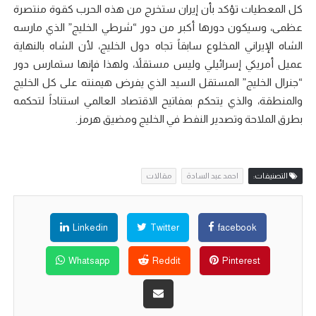
كل المعطيات تؤكد بأن إيران ستخرج من هذه الحرب كقوة منتصرة
عظمى، وسيكون دورها أكبر من دور “شرطي الخليج” الذي مارسه
الشاه الإيراني المخلوع سابقاً تجاه دول الخليج، لأن الشاه بالنهاية
عميل أمريكي إسرائيلي وليس مستقلاً، ولهذا فإنها ستمارس دور
“جنرال الخليج” المستقل السيد الذي يفرض هيمنته على كل الخليج
والمنطقة، والذي يتحكم بمفاتيح الاقتصاد العالمي استناداً لتحكمه
بطرق الملاحة وتصدير النفط في الخليج ومضيق هرمز.
التصنيفات:
احمد عبد السادة
مقالات
Linkedin
Twitter
facebook
Whatsapp
Reddit
Pinterest