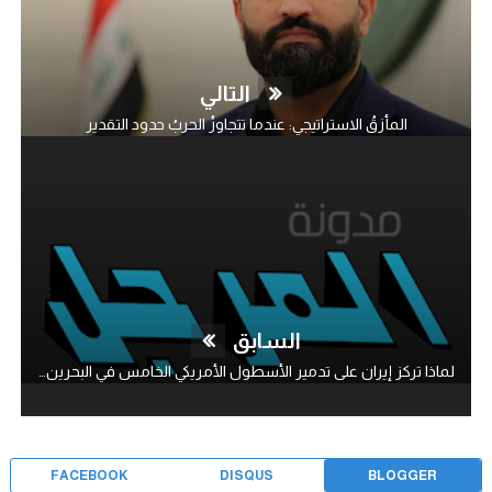
التالي
المأزقُ الاستراتيجي: عندما تتجاوزُ الحربُ حدود التقدير
السابق
لماذا تركز إيران على تدمير الأسطول الأمريكي الخامس في البحرين؟!
FACEBOOK
DISQUS
BLOGGER