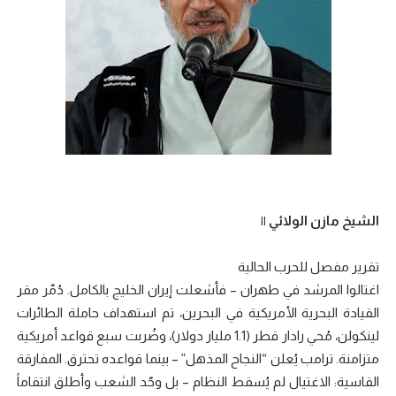
الشيخ مازن الولائي ||
تقرير مفصل للحرب الحالية
اغتالوا المرشد في طهران – فأشعلت إيران الخليج بالكامل. دُمّر مقر
القيادة البحرية الأمريكية في البحرين، تم استهداف حاملة الطائرات
لينكولن، مُحي رادار قطر (1.1 مليار دولار)، وضُربت سبع قواعد أمريكية
متزامنة. ترامب يُعلن “النجاح المذهل” – بينما قواعده تحترق. المفارقة
القاسية: الاغتيال لم يُسقط النظام – بل وحّد الشعب وأطلق انتقاماً