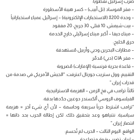
ضرب إسرائيل نقطويا:
– مقر الموساد (تل أبيب) – كسر هيبة الأسطورة
– وحدة 8200 (الاستخبارات الإلكترونية) – إسرائيل عمياء استخباراتياً
– بيت شيمش: 10 قتلى، 30 جريح، 20 مفقود
– ميناء حيفا – أكبر ميناء إسرائيلي خارج الخدمة
حرق الخليج:
– مطارات البحرين ودبي وأربيل مُستهدفة
– مقر CIA (دبي) مُدمّر
– قاعدة بحرية فرنسية (الإمارات) مُضروبة
التقييم: وول ستريت جورنال اعترفت: “الجيش الأمريكي في صدمة من
قدرات إيران.”
ثالثاً: ترامب في فخ الزمن – الهزيمة الاستراتيجية
الفيلسوف الروسي ألكسندر دوغين حدّدها بدقة:
“ترامب اشترط حرباً سريعة وحاسمة – لأن أي شيء آخر = هزيمة
سياسية. نتنياهو وعد بتحقيق ذلك. لكن إطالة الحرب بحد ذاتها =
انتصار إيران.”
الواقع: اليوم الثالث – الحرب لم تُحسم:
– إيران تضرب بقوة متصاعدة