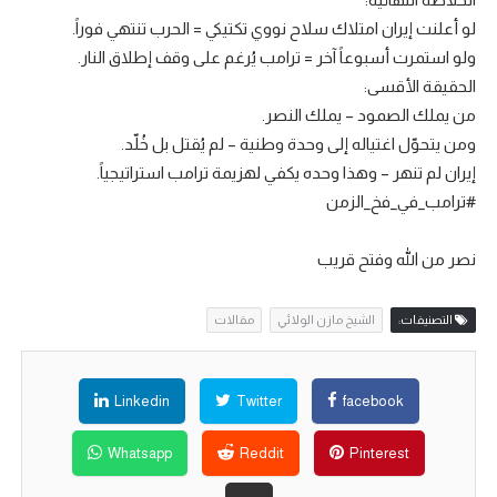
لو أعلنت إيران امتلاك سلاح نووي تكتيكي = الحرب تنتهي فوراً.
ولو استمرت أسبوعاً آخر = ترامب يُرغم على وقف إطلاق النار.
الحقيقة الأقسى:
من يملك الصمود – يملك النصر.
ومن يتحوّل اغتياله إلى وحدة وطنية – لم يُقتل بل خُلّد.
إيران لم تنهر – وهذا وحده يكفي لهزيمة ترامب استراتيجياً.
#ترامب_في_فخ_الزمن
نصر من الله وفتح قريب
التصنيفات:
الشيخ مازن الولائي
مقالات
Linkedin
Twitter
facebook
Whatsapp
Reddit
Pinterest