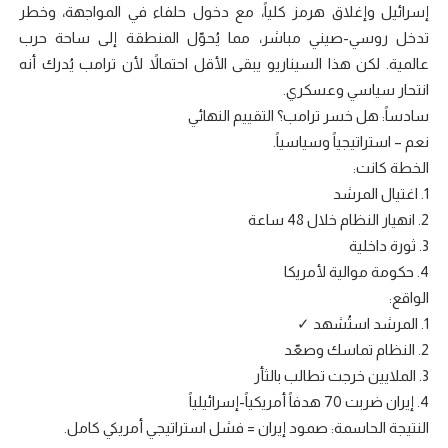
إسرائيل وإغلاق هرمز كلياً، مع دخول حلفاء في المواجهة، وخطر
تدخل روسي-صيني مباشر، مما يُحوّل المنطقة إلى ساحة حرب
عالمية. لكن هذا السيناريو يبقى الأقل احتمالاً لأن ترامب يُدرك أنه
انتحار سياسي وعسكري.
سادساً: هل خسر ترامب؟ التقييم النهائي
نعم – استراتيجياً وسياسياً.
الخطة كانت:
1. اغتيال المرشد
2. انهيار النظام خلال 48 ساعة
3. ثورة داخلية
4. حكومة موالية لأمريكا
الواقع:
1. المرشد استُشهد ✓
2. النظام تماسك وصعّد
3. الملايين خرجت تطالب بالثأر
4. إيران ضربت 70 هدفاً أمريكياً-إسرائيلياً
النتيجة الحاسمة: صمود إيران = فشل استراتيجي أمريكي كامل.