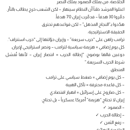
الخلاصة: من يملك الصمود يملك النصر
اغتلوا المرشد ظناً أن النظام سينهار – لكن الشعب خرج يطالب بالثأر.
دمّروا 30 هدفاً – فدمّرت إيران 70 هدفاً.
هدّدوا بـ”النجاح المذهل” – لكن قواعدهم تحترق.
الحقيقة الاستراتيجية:
ترامب راهن على “حرب سريعة” – وإيران حوّلتها إلى “حرب استنزاف”.
كل يوم إضافي = هزيمة سياسية لترامب – ونصر استراتيجي لإيران.
دوغين قالها بوضوح: “إطالة الحرب = انتصار إيران – لأنها تُفشل
شرط الحرب السريعة.”
المنطق:
– كل يوم إضافي = ضغط سياسي على ترامب
– كل قاعدة محترقة = تآكل الهيبة
– كل صاروخ على إسرائيل = انهيار اقتصادي
إيران لا تحتاج “هزيمة” أمريكا عسكرياً – بل تحتاج:
– الصمود ✓
– إطالة الحرب ✓
– رفع الثمن ✓
الخلاصة النهائية: