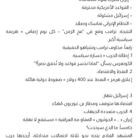
– القواعد الأمريكية محترقة
– إسرائيل مشلولة
– النظام الإيراني تماسك وصعّد
النتيجة: ترامب وقع في “فخ الزمن” – كل يوم إضافي = هزيمة
سياسية أكبر.
رابعاً: مخاوف ترامب ونتنياهو الحقيقية
1. إطالة الحرب = خسارة سياسية:
الكونغرس يسأل: “لماذا نخسر قواعد ولا نُحقق نصراً؟”
2. النفط والاقتصاد:
إغلاق هرمز = النفط عند 400 دولار = ضغوط دولية هائلة
3. إسرائيل تنهار:
اقتصادها متوقف، ومطار بن غوريون مُهدّد
4. الحرب متعددة الجبهات:
إيران + … + الحوثيون + المقاو.مة العراقية = مستنقع لا نهاية
خامساً: ما الذي سيحدث؟
المشهد القادم يتجه نحو ثلاثة احتمالات متداخلة، أرجحها حرب