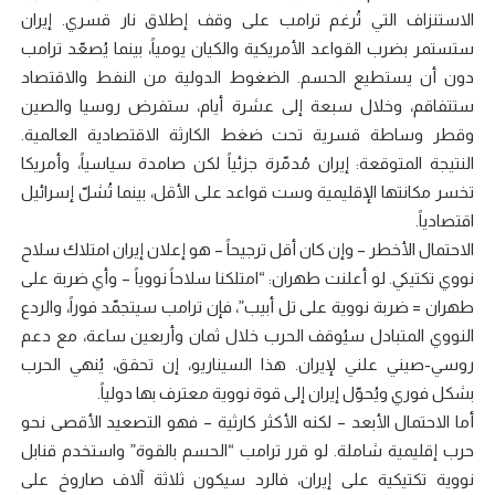
الاستنزاف التي تُرغم ترامب على وقف إطلاق نار قسري. إيران
ستستمر بضرب القواعد الأمريكية والكيان يومياً، بينما يُصعّد ترامب
دون أن يستطيع الحسم. الضغوط الدولية من النفط والاقتصاد
ستتفاقم، وخلال سبعة إلى عشرة أيام، ستفرض روسيا والصين
وقطر وساطة قسرية تحت ضغط الكارثة الاقتصادية العالمية.
النتيجة المتوقعة: إيران مُدمّرة جزئياً لكن صامدة سياسياً، وأمريكا
تخسر مكانتها الإقليمية وست قواعد على الأقل، بينما تُشلّ إسرائيل
اقتصادياً.
الاحتمال الأخطر – وإن كان أقل ترجيحاً – هو إعلان إيران امتلاك سلاح
نووي تكتيكي. لو أعلنت طهران: “امتلكنا سلاحاً نووياً – وأي ضربة على
طهران = ضربة نووية على تل أبيب”، فإن ترامب سيتجمّد فوراً، والردع
النووي المتبادل سيُوقف الحرب خلال ثمان وأربعين ساعة، مع دعم
روسي-صيني علني لإيران. هذا السيناريو، إن تحقق، يُنهي الحرب
بشكل فوري ويُحوّل إيران إلى قوة نووية معترف بها دولياً.
أما الاحتمال الأبعد – لكنه الأكثر كارثية – فهو التصعيد الأقصى نحو
حرب إقليمية شاملة. لو قرر ترامب “الحسم بالقوة” واستخدم قنابل
نووية تكتيكية على إيران، فالرد سيكون ثلاثة آلاف صاروخ على