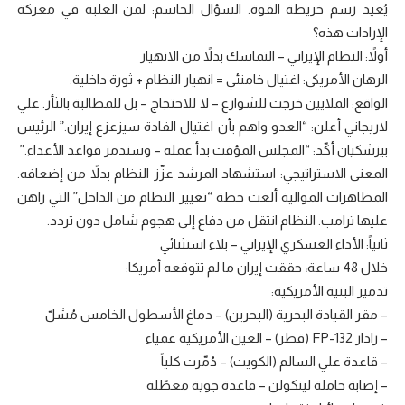
يُعيد رسم خريطة القوة. السؤال الحاسم: لمن الغلبة في معركة
الإرادات هذه؟
أولاً: النظام الإيراني – التماسك بدلاً من الانهيار
الرهان الأمريكي: اغتيال خامنئي = انهيار النظام + ثورة داخلية.
الواقع: الملايين خرجت للشوارع – لا للاحتجاج – بل للمطالبة بالثأر. علي
لاريجاني أعلن: “العدو واهم بأن اغتيال القادة سيزعزع إيران.” الرئيس
بيزشكيان أكّد: “المجلس المؤقت بدأ عمله – وسندمر قواعد الأعداء.”
المعنى الاستراتيجي: استشهاد المرشد عزّز النظام بدلاً من إضعافه.
المظاهرات الموالية ألغت خطة “تغيير النظام من الداخل” التي راهن
عليها ترامب. النظام انتقل من دفاع إلى هجوم شامل دون تردد.
ثانياً: الأداء العسكري الإيراني – بلاء استثنائي
خلال 48 ساعة، حققت إيران ما لم تتوقعه أمريكا:
تدمير البنية الأمريكية:
– مقر القيادة البحرية (البحرين) – دماغ الأسطول الخامس مُشلّ
– رادار FP-132 (قطر) – العين الأمريكية عمياء
– قاعدة علي السالم (الكويت) – دُمّرت كلياً
– إصابة حاملة لينكولن – قاعدة جوية معطّلة