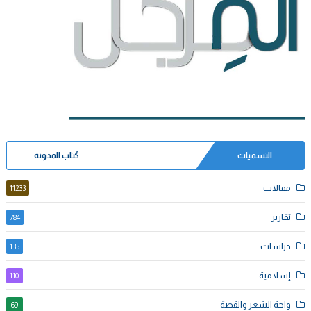
التسميات
كُتاب المدونة
مقالات
11233
تقارير
784
دراسات
135
إسلامية
110
واحة الشعر والقصة
69