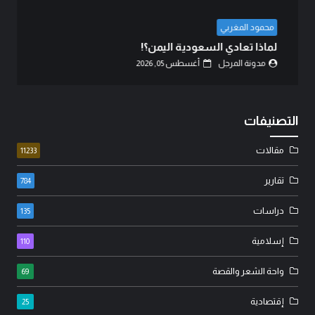
عبد الزهرة محمد الهنداوي
دية اليمن؟!
كربلاء.. انصال الكلمات..
غسطس 05, 2026
مدونة المرجل
أغسطس 02, 26
التصنيفات
مقالات
11233
تقارير
784
دراسات
135
إسلامية
110
واحة الشعر والقصة
69
إقتصادية
25