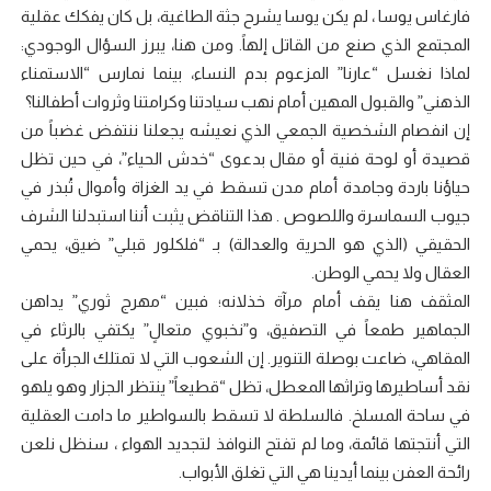
فارغاس يوسا ، لم يكن يوسا يشرح جثة الطاغية، بل كان يفكك عقلية
المجتمع الذي صنع من القاتل إلهاً. ومن هنا، يبرز السؤال الوجودي:
لماذا نغسل “عارنا” المزعوم بدم النساء، بينما نمارس “الاستمناء
الذهني” والقبول المهين أمام نهب سيادتنا وكرامتنا وثروات أطفالنا؟
إن انفصام الشخصية الجمعي الذي نعيشه يجعلنا ننتفض غضباً من
قصيدة أو لوحة فنية أو مقال بدعوى “خدش الحياء”، في حين تظل
حياؤنا باردة وجامدة أمام مدن تسقط في يد الغزاة وأموال تُبذر في
جيوب السماسرة واللصوص . هذا التناقض يثبت أننا استبدلنا الشرف
الحقيقي (الذي هو الحرية والعدالة) بـ “فلكلور قبلي” ضيق، يحمي
العقال ولا يحمي الوطن.
المثقف هنا يقف أمام مرآة خذلانه؛ فبين “مهرج ثوري” يداهن
الجماهير طمعاً في التصفيق، و”نخبوي متعالٍ” يكتفي بالرثاء في
المقاهي، ضاعت بوصلة التنوير. إن الشعوب التي لا تمتلك الجرأة على
نقد أساطيرها وتراثها المعطل، تظل “قطيعاً” ينتظر الجزار وهو يلهو
في ساحة المسلخ. فالسلطة لا تسقط بالسواطير ما دامت العقلية
التي أنتجتها قائمة، وما لم تفتح النوافذ لتجديد الهواء ، سنظل نلعن
رائحة العفن بينما أيدينا هي التي تغلق الأبواب.