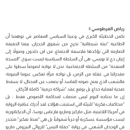
رياض الفرطوسي ||
تكمن الخطيئة الكبرى في وعينا السياسي المعاصر في توهمنا أن
الطاغية “نبتة شيطانية” تخرج من شقوق الجدران، بينما الحقيقة
الصارمة التي يؤكدها فلاسفة الاجتماع، من ابن خلدون وصولاً إلى
إتيان دي لا بويسي، هي أن السلطة السياسية ليست سوى “النسخة
المنقحة” من السلطة الاجتماعية. نحن لا نواجه لصوصاً سطوا على
مقدراتنا في غفلة من الزمن، بل نواجه مرآة تعكس عيوبنا البنيوية؛
فالشعب الذي يمنح صوته للفاسد أو يصمت عن المحتال، لا يسقط
ضحية لعملية خداع، بل يوقع عقد “شراكة جرمية” كاملة الأركان.
إن ما نحتاجه اليوم ليس منصات لمحاكمة اللصوص فقط ، بل
“محاكمات فكرية” للبيئة التي استنبتت هؤلاء. لقد أدرك عباقرة الرواية
في أمريكا اللاتينية، مثل ماركيز وماريو فارغاس يوسا ، أن الديكتاتورية
ليست مؤسسة عسكرية أو حزباً شمولياً، بل هي “نمط تفكير” متجذر
في الوجدان الشعبي. في رواية “حفلة التيس” للروائي البيروفي ماريو