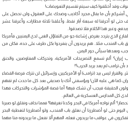
أصوات وقد أختلفوا كيف سيتم تقسيم التعويضات!
عوني أبشركم بأن ما يقال مجرد أكاذيب وضحك على العقول، ولن نحصل على
حتى لو أحرقنا له سبعة آبار نفط، وأغلقنا ثلاثة مطارات، وأغرقنا عشر
دفع، وغير هذا الكلام فلا تصدقوا..
الفارغ الذي يتردد بغرض إشاعة جو من التفاؤل الغبي لدى اليمنيين فأمريكا
 باب المندب مثلا.. هم يريدون أن ينفردوا بكل طرف على حده، فكان من
جب، وبعدها سيأتي دور اليمن.
يران؟ ألم تسمع التصريحات الأمريكية، وتحركات المفاوضين، والحنق
بأن ترامب لم يعد يريد الحرب؟!
ر، والقرار ليس بيد (ترامب) أو الأمريكيين، وإسرائيل لن تترك فرصة القضاء
إيران كما هي عليه الآن! ويؤسفني أنك يا صديقي بعد كل ما حدث لم تفهم
لون الحقيقة فيجب أن تشك فيها! أما قصة المؤشرات والتحركات فهذا
دى كل المدارس العسكرية في العالم..
حصار؟ ألم نواجه أمريكا في البحر وكدنا نغرقها؟ فمما نخاف ونقلق لو صبرنا
اليوم حتى لو أضطررنا أن نغلق باب المندب، ولو أضطررنا لتغطية البحر
 يتفكرون في عواقب ما يريدون فعله، المهم ألا نفعل ما يريدونه منا مهما