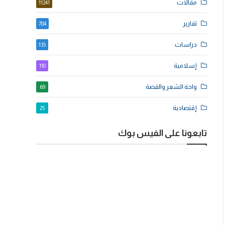
مقالات
11241
تقارير
784
دراسات
135
إسلامية
110
واحة الشعر والقصة
69
إقتصادية
25
تابعونا على الفيس بوك