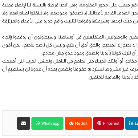
قع صعب على محور المقاومة، وهي ايضا فرصة بالنسبة لنا لإنهاء عملية
حن الهدف القادم لأعدائنا.. لا تصدقوا وعودهم، ولا تلتفتوا لمبادراتهم، ولا
 من حيث نوعها وسرعتها وقوتها لتثبيت واقع جديد على الأعداء والمرتزقة
قين والوصوليين المتغلغلين في أوساطنا، وسيحاولون أن يدفعوا بإتجاه
لا يصح إلا الصحيح، والحق أحق أن يتبع، وليس كل ناصح بناصح.. نحن أقوى
ز أن نترك قوتنا بأيدينا ونصدق وعود عدو جبان مخادع.
 مخادع، أو أولئك الجبناء حتى نطمع في الباطل ونخشى الحرب التي أصبحت
ام مشرف غير مشروط نسترد به حقوقنا ونضمن بعده أن عدونا لن يستطيع أن
ا بأيدينا، والعاقبة للمتقين.
Whatsapp
Reddit
Pinterest
L