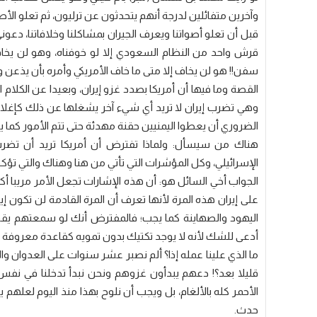
وآخرين متفائلين لدرجة أنهم يتحدثون عن ترليون، ثم تعلو ال
قبل أن تعلو أصواتنا ويعرف الجيران بمشاكلنا وخلافاتنا، د
قرش واحد من النظام السعودي إلا لو خوفناه، وهو لن يخاف 
سفن!! هو لن يخاف إلا متى ما خاف الأمريكي وأمره بأن يذعن وي
القصة وما فيها أن أمريكا بصدد غزو إيران، وبعيدا عن الكلام 
وهي تضرب إيران لا تريد أي شيء آخر يشغلها عن ذلك كإغلاق
الضروري أن يعطوا اليمنيين حقنة مهدئة حتى تتم الأمور كما ي
هناك من سيسأل: ولماذا تفترض أن أمريكا تريد أن تضرب إ
الإسرائيلي، وكل المؤشرات التي تأتي من هنا وهناك والتي تؤكد 
الجواب أخي السائل هو: أن هذه الإشارات تجعل الأمر مريبا أكث
على إيران هذه المرة لأنها تعرف أن المرة القادمة لن تكون 
اليهود والصهاينة كما يجب؛ فالمفترض أنك لو سمعتهم يقو
أدعى للشك لأنه لا يوجد تكتيك بدون تمويه كقاعدة معروفة ل
ما الذي علينا عمله إذا؟ ألم نصبر عشر سنوات على العدوان وال
قليلا بعد؟! دعهم يبدأون غزوهم ونحن نبدأ تدخلنا في نفس 
الأحمر كله بالألغام، بل ويجب أن نلوح بهذا منذ اليوم لعلهم
حدث.