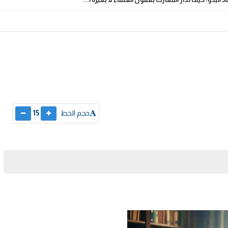
حجم الخط
15