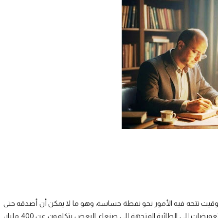
توقيت تتجه فيه الأمور نحو نقطة حساسة، وهو ما لا يمكن أن أصدقه حتى
لو رأيت محمد بن سلمان (مبز) بأم عيني وهو يحمل حقائب التعويضات إلى الطائرة المتجهة إلى صنعاء. البعض يتكلمون عن 400 مليار،