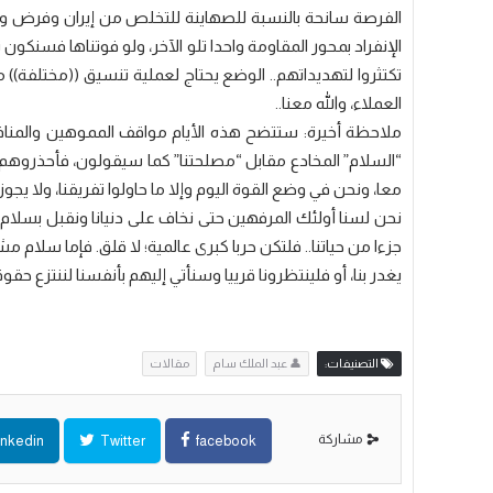
الفرصة سانحة بالنسبة للصهاينة للتخلص من إيران وفرض وا
الإنفراد بمحور المقاومة واحدا تلو الآخر، ولو فوتناها فسنكون ن
تكتثروا لتهديداتهم.. الوضع يحتاج لعملية تنسيق ((مختلفة))
العملاء، والله معنا..
ملاحظة أخيرة: ستتضح هذه الأيام مواقف المموهين والمناف
“السلام” المخادع مقابل “مصلحتنا” كما سيقولون، فأحذروهم! 
معا، ونحن في وضع القوة اليوم وإلا ما حاولوا تفريقنا، ولا يجو
نحن لسنا أولئك المرفهين حتى نخاف على دنيانا ونقبل بسلام
جزءا من حياتنا.. فلتكن حربا كبرى عالمية؛ لا قلق. فإما سل
يغدر بنا، أو فلينتظرونا قرييا وسنأتي إليهم بأنفسنا لننتزع حقوقن
التصنيفات:
👤 عبد الملك سام
مقالات
مشاركة
inkedin
Twitter
facebook