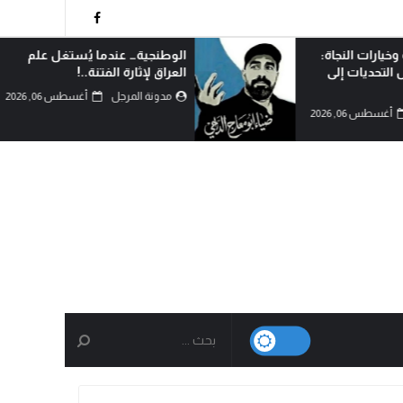
 يُستغل علم
مسيرة الأربعين الاممية ثورة ضد
ة..!
الانانية وافشال للمخططات
الشيطانية..!
أغسطس 06, 2026
مدونة المرجل
أغسطس 05, 2026