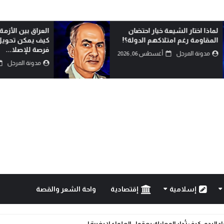
العراق بين الأزمة وخيارات النجاة:
الوطنجية… عندما
كيف يمكن تحويل التحديات إلى
العراق لإثارة الفتن
فرصة للإصلا...
مدونة المرجل
مدونة المرجل
أغسطس 06, 2026
إسلامية
إقتصادية
واحة الشعر والقصة
البدو: كيف تُدار المعارك بعقول العلماء لا بغيرة ا...