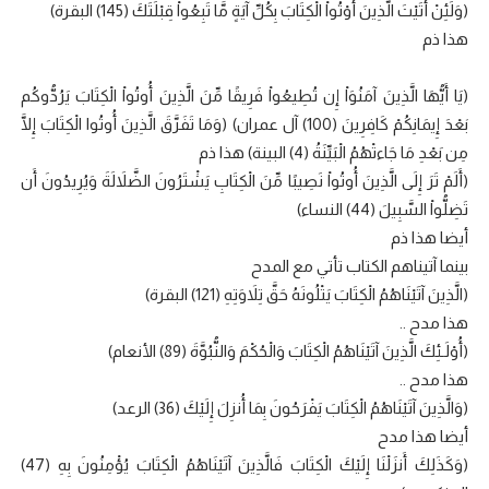
(وَلَئِنْ أَتَيْتَ الَّذِينَ أُوْتُواْ الْكِتَابَ بِكُلِّ آيَةٍ مَّا تَبِعُواْ قِبْلَتَكَ (145) البقرة)
هذا ذم
(يَا أَيُّهَا الَّذِينَ آمَنُوَاْ إِن تُطِيعُواْ فَرِيقًا مِّنَ الَّذِينَ أُوتُواْ الْكِتَابَ يَرُدُّوكُم
بَعْدَ إِيمَانِكُمْ كَافِرِينَ (100) آل عمران) (وَمَا تَفَرَّقَ الَّذِينَ أُوتُوا الْكِتَابَ إِلَّا
مِن بَعْدِ مَا جَاءتْهُمُ الْبَيِّنَةُ (4) البينة) هذا ذم
(أَلَمْ تَرَ إِلَى الَّذِينَ أُوتُواْ نَصِيبًا مِّنَ الْكِتَابِ يَشْتَرُونَ الضَّلاَلَةَ وَيُرِيدُونَ أَن
تَضِلُّواْ السَّبِيلَ (44) النساء)
أيضا هذا ذم
بينما آتيناهم الكتاب تأتي مع المدح
(الَّذِينَ آتَيْنَاهُمُ الْكِتَابَ يَتْلُونَهُ حَقَّ تِلاَوَتِهِ (121) البقرة)
هذا مدح ..
(أُوْلَـئِكَ الَّذِينَ آتَيْنَاهُمُ الْكِتَابَ وَالْحُكْمَ وَالنُّبُوَّةَ (89) الأنعام)
هذا مدح ..
(وَالَّذِينَ آتَيْنَاهُمُ الْكِتَابَ يَفْرَحُونَ بِمَا أُنزِلَ إِلَيْكَ (36) الرعد)
أيضا هذا مدح
(وَكَذَلِكَ أَنزَلْنَا إِلَيْكَ الْكِتَابَ فَالَّذِينَ آتَيْنَاهُمُ الْكِتَابَ يُؤْمِنُونَ بِهِ (47)