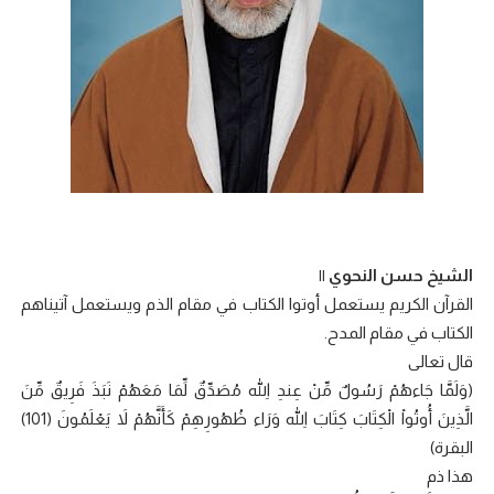
الشيخ حسن النحوي ||
القرآن الكريم يستعمل أوتوا الكتاب في مقام الذم ويستعمل آتيناهم
الكتاب في مقام المدح.
قال تعالى
(وَلَمَّا جَاءهُمْ رَسُولٌ مِّنْ عِندِ اللّهِ مُصَدِّقٌ لِّمَا مَعَهُمْ نَبَذَ فَرِيقٌ مِّنَ
الَّذِينَ أُوتُواْ الْكِتَابَ كِتَابَ اللّهِ وَرَاء ظُهُورِهِمْ كَأَنَّهُمْ لاَ يَعْلَمُونَ (101)
البقرة)
هذا ذم