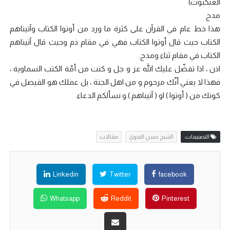
العنكبوت)
مدح
هذا خط عام في القرآن على كثرة ما ورد من أوتوا الكتاب وآتيناهم
الكتاب حيث قال أوتوا الكتاب فهي في مقام ذم وحيث قال آتيناهم
الكتاب في مقام ثناء ومدح.
اذن ، اذا تفضّل عليك الله عز و جل و كنت من أمّة الكتب السماوية ،
فهذا لا يعني أنّك مرحوم و من اهل الجنة ، بل عملك هو الفيصل في
كونك من ( أوتوا ) او ( آتيناهم ).و نسألكم الدعاء.
التصنيفات:
الشيخ حسن النحوي
مقالات
Linkedin
Twitter
facebook
Whatsapp
Reddit
Pinterest