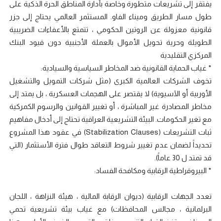
يفتقر إلى تشريعات متطورة وخاصة بأدارة المناطق الحرة الذكية على
طول مسار الطريق وميناء الفاو. المستثمر العالمي يحتاج إلى جزر
قانونية معزولة عن الروتين الحكومي ، تتمتع بالأعفاءات الضريبية
الطويلة وحرية تحويل الأموال بالعملة الأجنبية دون قيود البنك
المركزي التقليدية
* غياب الحماية القانونية ضد المخاطر السياسية والسيادية:
تخوف الشركات العالمية الكبرى (مثل شركات التمويل والتشغيل
الأوربية أو الآسيوية) لا يقتصر على الهجمات العسكرية ، بل يمتد إلى
مخاطر المصادرة غير المباشرة ، أو تغيير القوانين والرسوم الكمركية
مع تغير الحكومات. البيئة التشريعية العراقية تحتاج إلى أدخال مفاهيم
ثبات التشريعات (Stabilization Clauses) في عقود هذا المشروع
تحديداََ لضمان عدم تغيير شروط التعاقد طوال فترة الأستثمار (التي
قد تمتد ل 30 عاماََ).
* البيروقراطية الرقابية ومكافحة الفساد:
تعدد الجهات الرقابية (ديوان الرقابة المالية ، هيئة النزاهة ، اللجان
البرلمانية ، مجالس المحافظات) مع غياب بيئة تشريعية تحمي