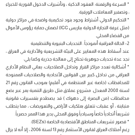
* السرعة والرقمنة: العقود الذكية ، وتأشيرات الدخول الفورية للخبراء
، وتصفير المعاملات الورقية.
* التحكيم الدولي: أشتراط وجود بنود تحكيمية واضحة في مراكز دولية
(مثل غرفة التجارة الدولية بباريس ICC) لضمان حماية رؤوس الأموال
من القضاء المحلي.
2- الحالة العراقية أنموذجاََ : التحديات البنيوية والتنظيمية
عند أسقاط هذه المعايير على البيئة التشريعية والأدارية في العراق ،
نجد عدة تحديات جوهرية تحتاج إلى معالجة جذرية وكما يلي:
* أشكالية تعدد مراكز القرار وتداخل الصلاحيات: يعاني النظام الأداري
العراقي من تداخل كبير بين القوانين الأتحادية والصلاحيات الممنوحة
للمحافظات (خاصة غير المنتظمة في أقليم) بموجب القانون رقم 21
لسنة 2008 المعدل. مشروع عملاق مثل طريق التنمية يمر عبر بضع
محافظات (من البصرة إلى دهوك ) قد يصطدم بتفسيرات قانونية
متباينة ، أو عقبات تتعلق بملكيات الأراضي والتعويضات ، مما يتطلب
تشريعاََ أتحادياََ خاصاََ وسيادياََ وفوق المحلي يدير هذا الممر حصرياََ.
* قصور تشريعات المناطق الأقتصادية الخاصة (SEZs):
رغم أمتلاك العراق لقانون الأستثمار رقم 13 لسنة 2006 ، إلا أنه لا يزال