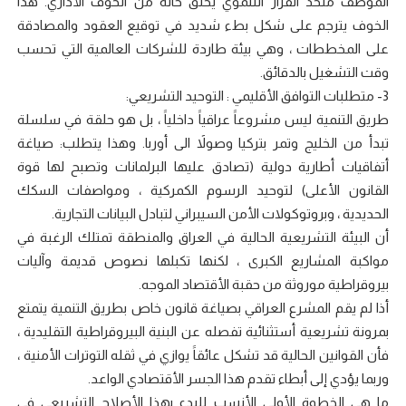
الموظف متخذ القرار التنموي يخلق حالة من الخوف الأداري. هذا
الخوف يترجم على شكل بطء شديد في توقيع العقود والمصادقة
على المخططات ، وهي بيئة طاردة للشركات العالمية التي تحسب
وقت التشغيل بالدقائق.
3- متطلبات التوافق الأقليمي : التوحيد التشريعي:
طريق التنمية ليس مشروعاََ عراقياََ داخلياََ ، بل هو حلقة في سلسلة
تبدأ من الخليج وتمر بتركيا وصولاََ الى أوربا. وهذا يتطلب: صياغة
أتفاقيات أطارية دولية (تصادق عليها البرلمانات وتصبح لها قوة
القانون الأعلى) لتوحيد الرسوم الكمركية ، ومواصفات السكك
الحديدية ، وبروتوكولات الأمن السيبراني لتبادل البيانات التجارية.
أن البيئة التشريعية الحالية في العراق والمنطقة تمتلك الرغبة في
مواكبة المشاريع الكبرى ، لكنها تكبلها نصوص قديمة وآليات
بيروقراطية موروثة من حقبة الأقتصاد الموجه.
أذا لم يقم المشرع العراقي بصياغة قانون خاص بطريق التنمية يتمتع
بمرونة تشريعية أستثنائية تفصله عن البنية البيروقراطية التقليدية ،
فأن القوانين الحالية قد تشكل عائقاََ يوازي في ثقله التوترات الأمنية ،
وربما يؤدي إلى أبطاء تقدم هذا الجسر الأقتصادي الواعد.
ما هي الخطوة الأولى الأنسب للبدء بهذا الأصلاح التشريعي في