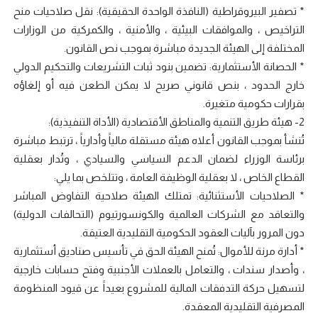
* تصفير البيروقراطية (النافذة الواحدة الحقيقية): نقل صلاحيات منح
التراخيص ، والموافقات البيئية ، والأمنية ، والكمركية من الوزارات
المختلفة إلى الهيئة الجديدة مباشرة بموجب نص القانون.
* الحصانة الأستثمارية: تضمين بنود ثبات التشريعات والتحكيم الدولي
خارج الحدود ، بنص قانوني صريح لا يمكن الطعن فيه أو إلغاؤه
بقرارات حكومية متغيرة.
2- هيئة طريق التنمية والمناطق الأقتصادية (الأداة التنفيذية):
تُنشأ بموجب القانون أعلاه هيئة مستقلة مالياََ وأدارياََ ، ترتبط مباشرة
برئاسة الوزراء لضمان الدعم السياسي والسيادي ، وتُدار بعقلية
القطاع الخاص ، لا بعقلية الوظيفة العامة ، وتتلخص بما يلي:
* الصلاحيات الأستثنائية: تمتلك الهيئة صلاحية التفاوض المباشر
والتعاقد مع الشركات العالمية والكونسورتيوم (التحالفات الدولية)
دون المرور بآليات العقود الحكومية التقليدية العتيقة.
* أدارة مرنة للأموال: تُمنح الهيئة الحق في تأسيس صناديق أستثمارية
، وأصدار سندات ، والتعامل بالعملات الأجنبية وفتح حسابات خارجية
لتسهيل حركة التدفقات المالية للمشروع بعيداََ عن قيود المنظومة
المصرفية التقليدية المعقدة.