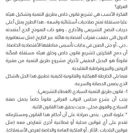
العراق؟
الفكرة الأنسب هي تشريع قانون خاص بطريق التنمية وتشكيل هيئة
عليا مستقلة تمنح صلاحيات أستثنائية واسعة ، هذا الطرح يمثل أعلى
درجات النضج التشريعي والأداري ، وهو ذات النموذج الذي أعتمدته
الدول التي حققت قفزات أقتصادية هائلة عبر التاريخ (مثل سنغافورة
، دبي ، أو حتى الصين في بدايات تأسيس مناطقها الأقتصادية الخاصة).
أن دمج الفكرتين (تشريع قانون خاص وخلق هيئة مستقلة مُمكّنة
قانوناََ) هو البديل الحقيقي لأخراج مشروع طريق التنمية من مقبرة
الروتين والبيروقراطية التقليدية.
فيما يلي الخارطة الهيكلية والقانونية لكيفية تطبيق هذا الحل بالشكل
الذي يضمن الحصانة والسرعة:
1- قانون طريق التنمية السيادي (الغطاء التشريعي):
يجب أن يشرع مجلس النواب العراقي قانوناََ خاصاََ يحمل صفة
السيادي والفوق محلي ، بحيث يحقق هذا القانون الآتية:
* علوية النص : ينص صراحة على أن أحكام هذا القانون ومستلزماته
تقدم على أي قوانين محلية أو قطاعية أخرى تتعارض معه (مثل
قوانين البلديات ، الآثار ، أو الملكية العامة والخاصة لغرض الأستملاك).