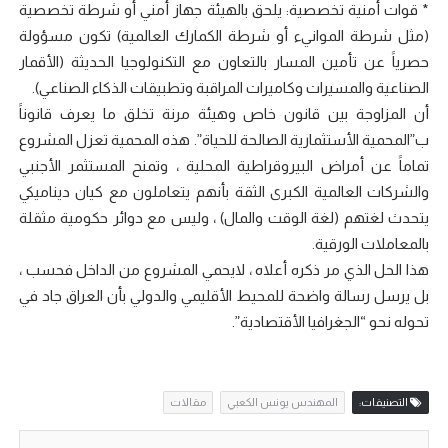
* قوات أمنية تخصصية: يلحق بالهيئة جهاز أمني أو شرطة تخصصية
(مثل شرطة الموانيء أو شرطة الكمارك العالمية) تكون مسؤولة
حصرياََ عن تأمين المسار بالتعاون مع التكنولوجيا الحديثة (الأقمار
الصناعية والمسيرات وكاميرات المراقبة وتطبيقات الذكاء الصناعي).
أن المزاوجة بين قانون خاص وهيئة مرنة تخلق ما يعرف قانوناََ
ب”المحمية الأستثمارية الصالحة للحياة”. هذه المحمية تعزل المشروع
تماماََ عن أمراض البيروقراطية المحلية ، وتمنح المستثمر الأجنبي
والشركات العالمية الكبرى الثقة بأنهم يتعاملون مع كيان ديناميكي
يتحدث لغتهم (لغة الوقت والمال) ، وليس مع دوائر حكومية مثقلة
بالمعاملات الورقية.
هذا الحل الذي مر ذكره أعلاه ، لايحمي المشروع من الداخل فحسب ،
بل يرسل رسالة واضحة للمحيط الأقليمي والدولي بأن العراق جاد في
تحوله نحو “الجغرافيا الأقتصادية”.
التصنيفات:
المهندس يونس الكعبي
مقالات