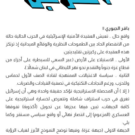
باقر الجبوري ||
واقع حال .. تعيش العقيدة الأمنية الإسرائيلية في الحرب الحالية حالة
من الانفصام الحاد بين الطموحات النظرية والوقائع الميدانية إذ ترتكز
هذه العقيدة على ركيزتين تقليديتين:
الأولى .. الاستيلاء على الأرض (عبر السعي للسيطرة على أجزاء من
قطاع غزة جنوباً والتقدم نحو نهر الليطاني في لبنان شمالاً )،
الثانية .. سياسة الاغتيالات الممنهجة لقادة الصف الأول لحماس
وللحزب. ورغم النجاحات التكتيكية في تصفية القيادات والضربات.
( إلا ) أن المحصلة الاستراتيجية تؤكد حقيقة واحدة وهي أن إسرائيل
تغرق في حرب استنزاف شاملة وتتعرض لخسارة استراتيجية على
كافة الجبهات، تبين فيها عجزها عن تحويل (أكذوبة) تفوقها
العسكري (المزعوم) إلى انتصار نهائي أو واقع سياسي مستقر وكما
يلي:
الجبهة الاولى (جبهة غزة): وفيها توضح النموذج الأبرز لغياب الرؤية