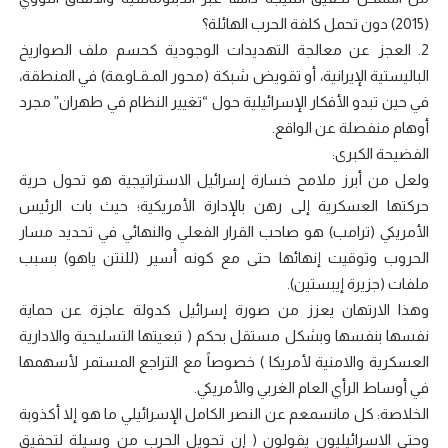
(2015) دون تحمل كلفة الحرب الهائلة؟
2. العجز عن معالجة التهديدات الوجودية كحسم ملف الصواريخ
الباليستية الإيرانية، أو تقويض شبكة (محور المـقـاوـمة) في المنطقة،
في حين تبدو الأفكار الإسرائيلية حول “تغيير النظام في طهران” مجرد
أوهام منفصلة عن الواقع.
الفضيحة الكبرى:
ولعل من أبرز ملامح خسارة إسرائيل الاستراتيجية هو تحول حرية
حركتها العسكرية إلى رهن بالإدارة الأمريكية؛ حيث بات الرئيس
الأمريكي (ترامب) هو صاحب القرار الفعلي والنهائي في تحديد مسار
الحروب وتوقيت إنهائها حتى مع كونه أسير (للنتن ياهو) بسبب
ملفات (جزيرة إيبستين).
وهذا الارتهان يعزز من صورة إسرائيل كدولة عاجزة عن حماية
نفسها بنفسها وبشكل مستقل بحكم ( تبعيتها التسليحية والادارية
العسكرية والامنية لأمريكا ) خصوصاً مع التراجع المستمر لأسهمها
في أوساط الرأي العام الغربي والأمريكي.
الخلاصة: كل مانسمعم عن النصر الكامل الإسرائيلي ما هو إلا أكذوبة
وحتى الاسرائيليون يقولون ( إن تحويل الحرب من وسيلة لتحقيق