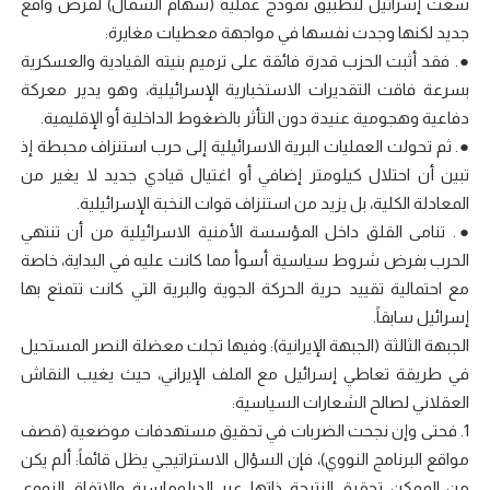
سعت إسرائيل لتطبيق نموذج عملية (سهام الشمال) لفرض واقع
جديد لكنها وجدت نفسها في مواجهة معطيات مغايرة:
●. فقد أثبت الحزب قدرة فائقة على ترميم بنيته القيادية والعسكرية
بسرعة فاقت التقديرات الاستخبارية الإسرائيلية، وهو يدير معركة
دفاعية وهجومية عنيدة دون التأثر بالضغوط الداخلية أو الإقليمية.
●. ثم تحولت العمليات البرية الاسرائيلية إلى حرب استنزاف محبطة إذ
تبين أن احتلال كيلومتر إضافي أو اغتيال قيادي جديد لا يغير من
المعادلة الكلية، بل يزيد من استنزاف قوات النخبة الإسرائيلية.
●. تنامى القلق داخل المؤسسة الأمنية الاسرائيلية من أن تنتهي
الحرب بفرض شروط سياسية أسوأ مما كانت عليه في البداية، خاصة
مع احتمالية تقييد حرية الحركة الجوية والبرية التي كانت تتمتع بها
إسرائيل سابقاً.
الجبهة الثالثة (الجبهة الإيرانية): وفيها تجلت معضلة النصر المستحيل
في طريقة تعاطي إسرائيل مع الملف الإيراني، حيث يغيب النقاش
العقلاني لصالح الشعارات السياسية:
1. فحتى وإن نجحت الضربات في تحقيق مستهدفات موضعية (قصف
مواقع البرنامج النووي)، فإن السؤال الاستراتيجي يظل قائماً: ألم يكن
من الممكن تحقيق النتيجة ذاتها عبر الدبلوماسية والاتفاق النووي