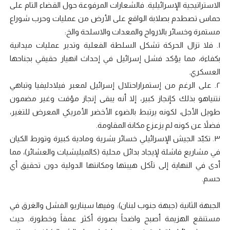
الاستراتيجية الإسرائيلية. فالشعارات المرفوعة حول القضاء التام على
حماس تصطدم بصلابة الواقع على الأرض من عمليات وحرب شوراع
مستمرة وخسائر بالارواح والمعدات والاسلحة والخ:
١. فلا تزال الحركة تشكل السلطة الفعلية وتدير عمليات ميدانية
بكفاءة، مما يؤكد فشل إسرائيل في إحداث انهيار حقيقي بجناحها
العسكري.
٢. على الرغم من إستمراراحتلال إسرائيل لمعبر فيلادليفيا وتباهي
نتنياهو بذلك كإنجاز كبير، إلا أنه يبقى إنجاز مؤقت وغير مضمون
طويل الأجل، لكونه يرتبط بالضوء الأخضر الأمريكي المعرض للتغير،
فضلاً عن كونه لم يزعزع مكانة المقاومة.
٣. تكبّد الجيش الإسرائيلي خسائر بشرية ومادية كبيرة وتورط الكيان
في مشاريع فاشلة لإيجاد بدائل محلية (كالميليشيات والعشائر)، مما
أدى في النهاية إلى تآكل هيبتها ومكانتها الدولية دون تحقيق أي
حسم.
الجبهة الثانية (جبهة جنوب لبنان): وفيها سيناريو الفشل والغرق في
مستنقع الهزيمة أصبح واضحاً بصورة أكثر عمقاً وخطورة. حيث