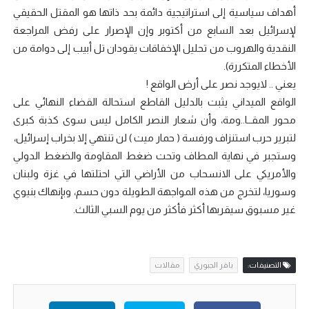
أهداف سياسية إلى استراتيجية دائمة بحد ذاتها هو المقتل الحقيقي
لإسرائيل بعد السابع من أكتوبر وإن الإصرار على رفض المراجعة
النقدية والهروب من تحليل الإخفاقات يقودان تل أبيب إلى دوامة من
الأخطاء المتكررة).
يعني .. لايوجد نصر على أرض الواقع !
الواقع الميداني يثبت بالدليل القاطع استحالة القضاء النهائي على
محور المقــا..ومة، وأن شعار النصر الكامل ليس سوى كذبة كبرى
لتبرير حرب استنزاف ورفسة ( حمار ميت ) لن تنتهي إلا بخراب إسرائيل،
وستجبر في نهاية المطاف وتحت ضغط المقاومة والضغط الدولي
والأمريكي على الانسحاب من الأراضي التي احتلتها في غزة ولبنان
وسوريا، لتخرج من هذه المواجهة الطويلة دون حسم، وبإنهاك بنيوي
غير مسبوق سيقربها أكثر فأكثر من يوم السبي الثالث.
التصنيفات:
باقر الجبوري
مقالات