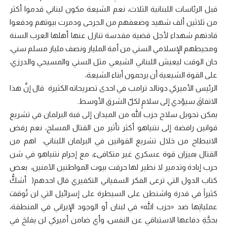
قبل الرئاسات اللبنانية الثلاث، نعم الشيعة مكون لبناني قدموا أكثر
من ثلاثين ألف شهيد وضعفهم من الجرحى ودمرت بيوتهم ودفعوا
قادتهم شهداء لأجل قضية مقدسة تنازل عنها أهلها العرب السنة
ومحيطهم الإسلامي السني من أمة المليار ونصف مليار مسلم سني،
حان الوقت ليعيش اللبناني الشيعي مثل السني والمسيحي والدرزي،
على القوة الشيعية أن يرحمون أبناء الشيعة،
الرئيس الأميركي دونالد ترامب في احدى تصريحاته الكثيرة قال إنَّ هذا
الاتفاقَ سيؤدي إلى سلامٍ لكلّ الشرق الأوسط.
يمكن تحويل سلاح حزب الله من الميدان إلى قبة البرلمان في تشريع
قوانين رافضة إلى نتنياهو أكثر تأثير من القتال المسلح، نعم رفض
الانبطاح من خلال تشريع القوانين في البرلمان اللبناني، اهم من
القتال بميزان قوة عسكري غير متكافىء، مع إجرام نتنياهو في شن
حرب إبادة وتدمير لا نظير لها حرقت بيوت المواطنين الآمنين، بعض
كتاب الدول التي ترعى الفكر السفياني التكفيري قال احدهم( أشكُّ
كثيراً في قدرة واشنطن على السيطرة على إسرائيل التي لن تُوقفَ
عملياتِها ضد «حزب الله» في لبنان أو الوجود الإيراني في المنطقة،
بحجَّةِ دفاعها الاستباقي عن النفس، وأي ضامن أميركي لن يفلحَ في