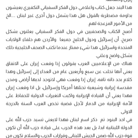
هذا البند جعل كتاب واعلامي دول الفكر السفياني التكفيري يعيشون
بداومة مضطربة بالقول هل هذا يشمل دول أخرى غير لبنان ……الخ
من الأمور المزعجة لهم.
أصبح الكتاب والصحفيين في دول الفكر السفياني يعلنون بشكل
صريح، أن إسرائيل ودول الخليج جميعا والأردن هم حلفاء الولايات
المتحدة واسرائيل، هذا شيء ممتاز عندما تكتب الصحف الخليجية ذلك
بشكل واضح وعلني.
هناك من الإعلاميين العرب يقولون إذا وقعت إيران على الاتفاق
يعني أنها تخلت عن سبع وأربعين عام من العداء إلى إسرائيل وهذا
كلام بحد ذاته تافه، إيران إذا وقعت فهي لاتوجد لديها أراضي ومدن
مقدسة إيرانية وشيعية تحتلها أمريكا وإسرائيل، بل اذا وقعت إيران
فهذا يعني أن القيادة الإيرانية واكبت التغيرات الدولية للحفاظ على
الأمة الإيرانية من الدمار لأجل قضية تخص العرب السنة بالدرجة
الاولى.
في احد البنود تم ذكر اسم لبنان فهذا لايعني تسيد حزب الله على
الدولة اللبنانية ابدا، بل بعد هذه الحرب على قيادة حزب الله أن تكون
قوة حزب الله ضمن الجيش اللبناني وقرارات الحرب والسلام تكون من