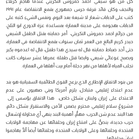
كل من هو شيعي. أحمد حمروش التكريتي عندما هاجم كربلاء
والنجف وكان قائد فرقة حرس جمهوري بقمع الانتفاضة عام ١٩٩١
كتب على الدبابات شعار لا شيعة بعد اليوم، ونفس الشيء كتبه على
الدبابات بهجومه على مدينة العمارة بمساعدة عزة الدوري ابو الثلج،
من جرائم احمد حمروش التكريتي، أمر حمايته بقتل الطفل الشيعي
حيدر كريم البالغ من العمر ثمان سنوات بقمع الانتفاضة في العمارة،
حتى أحد ضباط حمايته قال له سيدي هذا طفل، قال له اعدموه يكبر
ويصبح غوغائي شيعي، وايضا قتل طفلة عمرها عشر سنوات كانت
تجلب المياه لأهلها من نهر دجلة أمام بيت أهلها في العمارة.
من بنود الاتفاق الإطاري الذي يزعج القوى الطائفية السفيانية هو بند
عدمِ اعتداء إقليمي متبادل، يلزم أمريكا وبني صهيون على عدم
الاعتداء على إيران ولبنان بشكل خاص، هذا الاتفاق يؤسس إلى
مشروعُ سلام إقليمي محترم يضمن الأمن والاستقرار بشكل دائم،
هذا البند عدم شن الحرب مهمٌّ، أهمية البند ينهي أي محاولة لإشعال
حرب جديدة، ينصُّ على امتناع إيران وحلفائها عن مهاجمة الولايات
المتحدة وحلفائها، وعلى الولايات المتحدة وحلفائها أيضاً ألَّا يهاجموا
إيرانَ وحلفائها.