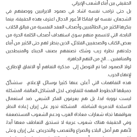
الحقيقي بين أبناء الشعب الإيراني.
بل حتى ترامب نفسه اشاد في صمود الايرانيين ووصفهم في
الشجعان، نفسه ابو ايفانكا الأعور الدجال اعترف بهذه الحقيقة، بينما
ينكرها الكثير من الطائفيين وأصحاب العقد النفسية من فيالق الكلاب
النابحة، التي لانسمع منهم سوى استهداف أصحاب الكلمة الحرة من
بعض الكتاب والصحفيين القلائل، الذين ينظر لهم حتى الكثير من أبناء
جلدتهم نظرة ريب وشك تصنفهم بصنف الجبناء والمنبطحين
والمنافقين …..الخ من التهم الجاهزة.
لولا الصمود لما تم التوصل إلى مذكرة التفاهم أو الاتفاق الإطاري،
لإنهاء الحرب.
هذه التفاهمات التي أعلن عنها كثيرا بوسائل الإعلام، ستشكّلُ
جميعُها الخطوط المهمة للتفاوض، لحل المشاكل العالقة، المشكلة
ليست نووية ابدا، بل هم يعرفون الفكر الشيعي ضد استعمال
الاسلحة التدمرية الشاملة، المشكلة تدور على إيران إعادة النظر
بمواقفها تجاه شعارات معاداة الغرب ودعم الشعوب المستضعفة
وفي الحقيقة هناك شعوب عربية لا تستحق التعاطف معها أبدا،
لأنهم هم أصل البلاء والصراع والتعصب والتحريض على إيران وعلى