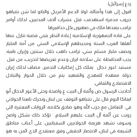
ردع إسرائيل).
اقول إلى هذا وأمثاله، لولا الدعم الأمريكي والناتو لما شن نتنياهو
حروب مدمرة استهدفت قتل عشرات آلاف المدنيين، لذلك أوامر
ترامب ينفذها ملك بني صهيون بكل حذافيرها.
على قادة الجمهورية الإسلامية إعادة النظر بتبني قضية تنازل عنها
أهلها العرب السنة ومحيطهم الإسلامي السني من أمة المليار
ونصف مليار مسلم سني، ترامب ذاهب خلال سنتين وإيران باقية،
يجب المحافظة على سلامة ايران وعدم تعريضها لتخريب، من قبل
مستبد اعور دجال يملك كل إمكانيات التدمير، مضاف لذلك إيران
دولة ممهدة للمهدي والتمهيد يتم من خلال الحوار والتبادل
الاقتصادي والثقافي،
أحاديث الرسول ص وأئمة آل البيت ع واضحة وحتى الأعور الدجال أبو
ايفانكا اليوم قال على نتنياهو التوقف عن لبنان ونحرك تابعنا الجولاني
في التعامل مع حزب الله وهو صادق بكلامه، الروايات المعتبرة التي
رويت عن أئمة آل البيت عليهم السلام، تؤكد ذلك بشكل واضح
وسوف نشهد هزيمة الجولانيين السفيانيين على أعتاب مناطق
الشيعة في لبنان، الانتصار الحقيقي وفق معتقدي الذي ائمن به هو