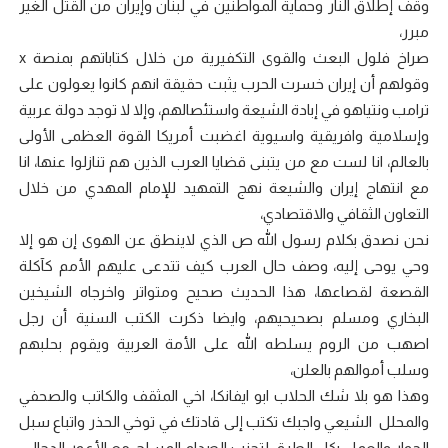
وقف إطلاق النار وحماية المواطنين في لبنان وإيران من القتل الغير
مبرر،
صراخ فلول البعث والقوى التكفيرية من خلال كتاباتهم بمنصة x
وقولهم أن إيران خسرت الحرب يثبت حقيقة انهم كانوا يعولون على
ترامب ونتياهو في إبادة الشيعة واستئصالهم، وإلا لا توجد دولة عربية
وإسلامية وافريقية واسيوية اغضبت أمريكا القوة العظمى الأولى
بالعالم، انا لست مع من يتبنى قضايا العرب الذين هم تنازلوا عنها، انا
مع انتهاج إيران والشيعة نهج التمهيد للإمام المهدي من خلال
التعاون الثقافي والاقتصادي،
نحن نصدق بكلام رسول الله ص الذي لاينطق عن الهوى إن هو إلا
وحي يوحى إليه، وصف حال العرب كيف تتدعى عليهم الأمم كآكلة
القصعة لقصاعها، هذا الحديث صحيح ومتواتر واخرجاه الشيخين
البخاري ومسلم بصحيحيهم، وايضا ذكرت الكتب السنية أن رجل
اصهب من الروم يسلطه الله على الأمة العربية ويقوم بحلبهم
وسلب أموالهم بالعلن،
وهذا هو بلا شك الحلاب ابو ايفانكا، اخي المثقف والكاتب والصحفي
والمحلل الشيعي واجبك تكتب إلى قادتك في توخي الحذر واتباع سبل
الحوار والعمل بكل الطرق لتجنب الصدام المسلح مع الأعور الدجال،