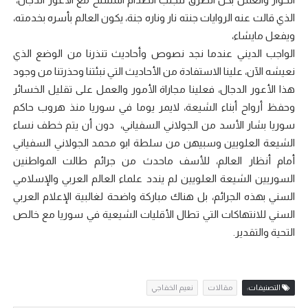
الذي قالت عنه الروايات جنته نار وناره جنة، يكون العالم بأسره بخدمته،
ويفعل مايشاء،
الواجب الديني عندما نجد نصوص وأحاديث تنذرنا من الوضع الذي
نعيشه الآن، علينا الاستفادة من الأحاديث التي نبئتنا وحذرتنا من وجود
هذا الأعور الدجال، فعلينا مجاراة الأمور والعمل على تقليل الخسائر
وحفظ أرواح أبناء الشيعة، لايمر يوما في سوريا منذ هروب حاكم
سوريا بشار الأسد من الجولاني السفياني، دون أن يتم خطف نساء
الشيعة العلويين وسبيهن من سلطة ابو محمد الجولاني السفياني
أمام أنظار العالم، للأسف ماحدث من جرائم طالت المواطنين
السوريين الشيعة العلويين لم يندد علماء العالم العربي والإسلامي
السني بهذه الجرائم، بل هناك مباركة واضحة لغالبية الإعلام العربي
السني للانتهاكات التي تطال الأقليات الشيعية في سوريا مع خالص
التحية والتقدير.
التصنيفات:
مقالات
نعيم الخفاجي