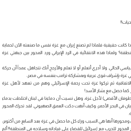
يات!!
ذا كانت حقيقية فلماذا لم تصنع إيران مع غزة نفس ما صنعته الآن لحماية
ة؟ ولماذا هذه الانتقائية في الرد الإيراني ورد المحور بين جبهتي غزة
ي الحالي. ولا أدري أتعلم أو لا تعلم والأرجح أنك تتجاهل عمداً أن حركة
ي غزة بإشراف قوى عربية وبمشاركة ترامب بنفسه في مصر،
لاتفاقية ثم تركوا غزة تحت رحمة الإسرائيلي وهم من تعهد لأهل غزة
 كما حصل مع بشار الأسد!
طوفان الأقصى) لأجل غزة، وهل نسيت أن دماءنا في لبنان اختلطت بدماء
ان في البحر الأحمر، وكيف أنهت دكت العمق الصهيوني. لقد تحرك المحور
.
ان ومحورها أنها هي السبب وراء كل ما حصل في غزة بعد السابع من أكتوبر،
ر المحور للحرب مع إسرائيل للقضاء على قياداته وسلاحه في المنطقة!! ألم