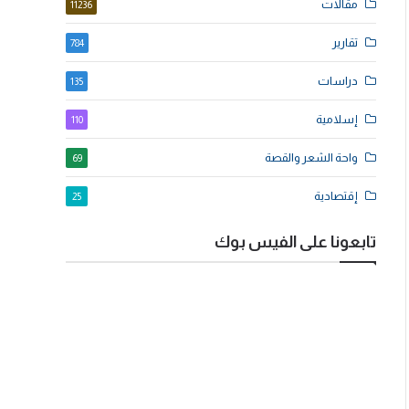
مقالات
11236
تقارير
784
دراسات
135
إسلامية
110
واحة الشعر والقصة
69
إقتصادية
25
تابعونا على الفيس بوك