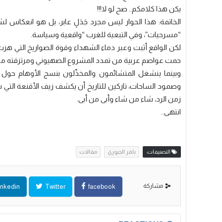
يكن هذا كلامكم.. صح لو لا!!!
​الخاتمة: ​هذا الحوار ليس مجرد جَدَلٍ عابر، بل هو انعكاس ل
“مسرحيات”، وفي التبعية للغرب “واقعية وسياسة.
لكن الواقع أثبت وعبر دماء الشهداء وقوة الصواريخ التي هز
حمت عواصم عربية من تمدد المشروع الصهيوني ومرتزقته من 
وبينما ينشغل المتشائمون والمخذّلون بنسج الأوهام حول ال
وصمود الساحات، تاركين للتاريخ أن يكشف زيف الأقنعة التي 
زمن الرد، شاء من شاء وأبى من أبى.
انتهى..
التصنيفات:
باقر الجبوري
مقالات
مشاركة
inkedin
Twitter
facebook