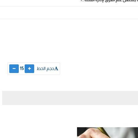
حجم الخط
15