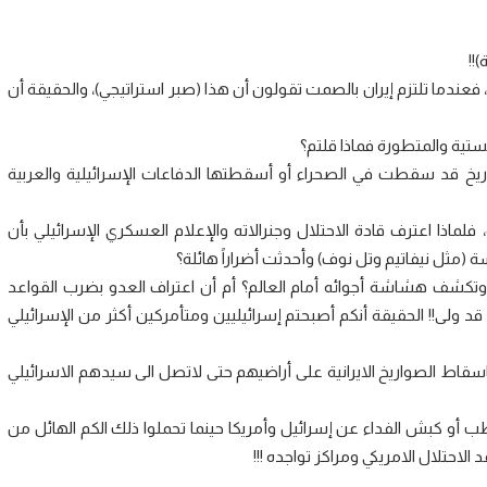
!!
فعندما تلتزم إيران بالصمت تقولون أن هذا (صبر استراتيجي)، والحقيقة أن
لستية والمتطورة فماذا قلتم؟
يخ قد سقطت في الصحراء أو أسقطتها الدفاعات الإسرائيلية والعربية
ماذا اعترف قادة الاحتلال وجنرالاته والإعلام العسكري الإسرائيلي بأن
(مثل نيفاتيم وتل نوف) وأحدثت أضراراً هائلة؟
تكشف هشاشة أجوائه أمام العالم؟ أم أن اعتراف العدو بضرب القواعد
د ولى!! الحقيقة أنكم أصبحتم إسرائيليين ومتأمركين أكثر من الإسرائيلي
اسقاط الصواريخ الايرانية على أراضيهم حتى لاتصل الى سيدهم الاسرائيلي
 أو كبش الفداء عن إسرائيل وأمريكا حينما تحملوا ذلك الكم الهائل من
الاحتلال الامريكي ومراكز تواجده !!!