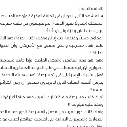
(الحلقة الثانية )!
​●. المشهد الثاني: الدوران في الحلقة المفرغة و(وهم المسرحية)
​المشكك (محاولاً تغيير الدفة): أنتم تعيشون في حلقة مفرغة، 
إيران باعت لبنان وغزة ولن ترد أبداً!
​المقاوم: حسناً، وعندما ردت إيران ودكت الكيان بصواريخها البا
قلتم: هذه مسرحية واتفاق مسبق مع الأمريكان، وأن الصوار
الذليلة !!
وهذا هو قمة التناقض والجهل الفاضح. فإذا كانت مسرحية، فل
الصواريخ الإيرانية سقطت في قلب القواعد العسكرية الحساسة 
فهل يشارك الإسرائيلي في “مسرحية” تهين هيبته الردعية و
يخرس ألسنة العملاء الذين لا يريدون تصديق أن زمن الهزائم ق
نفسه !!
ثم اذا كانت مسرحية فلماذا شارك العرب فيها حينما اعترفوا ب
وتنكد عليه قيلولته !!!
ولماذا كانت دور العرب في مجمل المسرحية كدور حمالة الحطب
الصواريخ والمسيرات الايرانية التي اخترقت اجوائهم لضرب قواعد 
فهل هذه مسرحية !!!