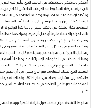
أرضكم وعرضكم وسيادتكم، في الوقت الذي يتآمر فيه العربا
تكن حينها عرضة للسقوط بيد الإرهاب الداعشي القادم من دول
والأكيد أن هذا ما كنتم تطلبونه وهذا ما أغاظكم من تلك الفصا
​المشكك: لكن إيران تريد التوسع على حساب الأمة العربية!
​المقاوم: حقاً؟ دقيقة من وقتك حبيبي ودعنا نقرأ الواقع لا ال
تلك الدولة بالاعتداء عليها أو جعل أراضيها وقواعدها منطلقاً 
ومن باب آخر فإنكم تسكتون وتصمون أسماعكم عن الصهاين
ومخططاتهم في احتلال دول المنطقة المحيطة بهم وحتى الم
إسرائيل الكبرى) على سواعدهم وهي تضم كل من لبنان والأردن
وهنالك قيادات في الحكومات الإسرائيلية صرحوا علناً أنهم 
خلف كذبة التوسع الإيراني وتغمض عينيك عن التهديد الوجودي
السلاح الذي تحمله المقاومة هو الذي يحمي من أن تصبح م
طلائعه إلى مشارف بغداد 
المفخخة لتفجيرها في الضاحية في حينها بعد احتلالها لقرى حدود
يتبع …
سقوط الأقنعة: حوار عاصف حول فزاعة التبعية ووهم المسرح