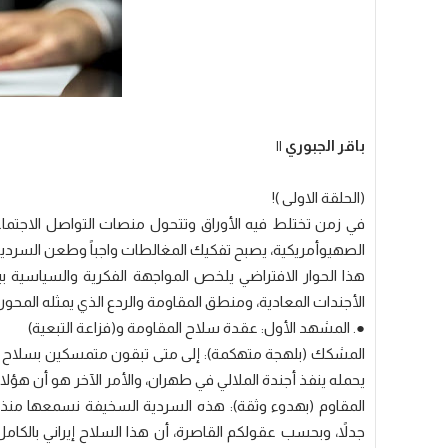
باقر الجبوري ||
(الحلقة الاولى )!
​في زمن تختلط فيه الأوراق وتتحول منصات التواصل الاجتم
الصهيوأمريكية، يصبح تفكيك المغالطات واجباً وطعن السرديات
هذا الحوار الافتراضي يلخص المواجهة الفكرية والسياسية ب
الأجندات المعادية، ومنطق المقاومة والردع الذي يمثله المحور.
​●. المشهد الأول: عقدة سلاح المقاومة و(فزاعة التبعية)
​المشكك (بلهجة متهكمة): إلى متى تبقون متمسكين بسلاح ال
يحمله ينفذ أجندة الملالي في طهران، والأمر الآخر هو أن هؤلاء 
​المقاوم (بهدوء وثقة): هذه السردية السخيفة نسمعها منذ 
جدلاً، وبحسب عقولكم القاصرة، أن هذا السلاح إيراني بالكا