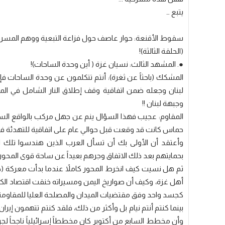
يتبع …
سقوط الأقنعة: حوار عاصف حول فزاعة التبعية ووهم المسرح
(الحلقة الثالثة)!
​●. المشهد الثالث: نسيان غزة ( أين وحدة الساحات)!
​المشكك (باحثاً عن ثغرة): أنتم تتكلمون عن وحدة الساحات فإ
لبنان وجعله ضمن اتفاقية وقف إطلاق النار الشامل في المنطق
وجبهة لبنان !!
​المقاوم: عجيب فهذا السؤال ينم عن جهل مركب بالواقع السياس
حماس كانت قد وقعت قبل حوالي عام على اتفاقية للتهدئة ف
وأعتقد أن الأولى بك أن تسأل العرب الذين هندسوا تلك ا
بحمايتهم بعد ذلك الاتفاق وجرهم بعيداً عن ساحة قوى المحور
​ثم هل نسيت كيف انخرط المحور كاملاً عندما بدأت معركة (
أهل غزة، وكيف أن صواريخ اليمن ومسيراته خنقت اقتصاد الكي
كجسد واحد وفق مقتضيات الميدان والمصلحة العليا للمقاومة
بينما كنتم أنتم نيام بل وأكثر من ذلك، فلقد كنتم تتهمون إير
وأن مخطط السابع من أكتوبر كان مخططاً إسرائيلياً ناجحاً لج