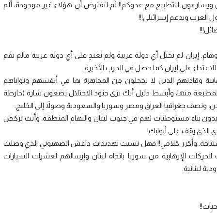
ن ويسارعون للتطبيع مع عدوكم!! ثم لنفترض أن هؤلاء غير موجودة، ألم
 العرب وبدعم إسرائيلي!!!
ئل!!!
أوهام. إيران لم تحتل أي دولة عربية ولم تعتدِ على أي دولة عربية مالم تقم
للاعتداء على إيران كما حصل في الحرب الأخيرة.
ة وقادتهم الذين لا يخجلون من المجاهرة بما في أنفسهم ونواياهم
طبعة منها، وأبسط دليل أنك ترى جنود الاحتلال يضعون شارة (خارطة
، ونصف جغرافيا العراق ومصر وسوريا والسعودية وصولاً إلى الخليج.
يريدون بناء مستوطنات لهم في جنوب لبنان والتهام المنطقة، وأنت تركض
 الذي يقف على أبوابك!
ستباحة. وأكرر كلامي!! فهل نسيت تهديدات داعش الصهيوني الذي وصلت
في عام 2014، وكذلك تهديدات الحركات الإرهابية من سوريا باتجاه لبنان وإرسالهم لعشرات السيارات
ية لبنانية.
يات!!