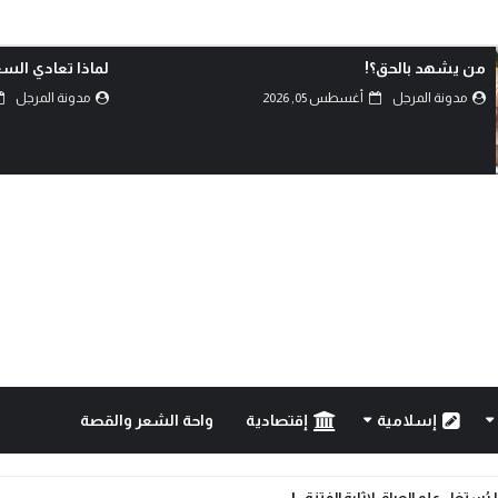
لماذا تعادي السعودية اليمن؟!
كربلاء.. انصال ال
مدونة المرجل
أغسطس 05, 2026
مدونة المرجل
إسلامية
إقتصادية
واحة الشعر والقصة
رة ضد الانانية وافشال للمخططات الشيطانية..!