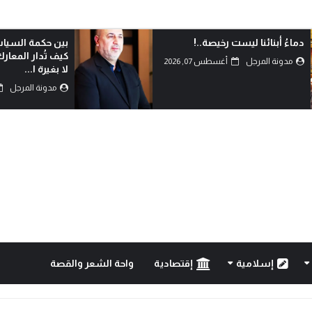
دماءُ أبنائنا ليست رخيصة..!
بين حكمة السياس
كيف تُدار المعار
مدونة المرجل
أغسطس 07, 2026
لا بغيرة ا...
مدونة المرجل
إسلامية
إقتصادية
واحة الشعر والقصة
..!