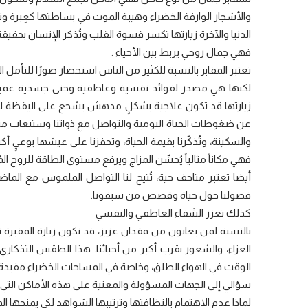
والأشجار الوارفة الخضراء وهيبة الموت في بساطتها كعِبرة وتذ
الدنيا والآخرة زيارتها تكسر قسوة القلب وتُذكر الإنسان بحقيق
فهي جمال روحي يربط بين الأحياء .
تعتبر المقابر بالنسبة للكثير من الناس استحضار صورًا للتأمل ال
لكنها هي مصدر لفوائد نفسية وعاطفية وحتى جسدية عميقة
زيارتها قد تكون علاجية بشكلٍ مدهش يشجع على اليقظة للتأم
عن ضغوطات الحياة اليومية والتواصل مع ذواتنا وستيعاب مشاع
والسكينة، وتُذكّرنا بقيمة الحياة، وتحفزنا على عيشها بوعيٍ
فهي مكاناً مثالياً يُحسِّن المزاج ويرفع مستوى الطاقة للروح ال
أيضا تعتبر متاحف حية، تُتيح لنا التواصل الملموس مع الماض
فضولنا حول حياة وقصص من سبقونا.
كذلك تعزز الشفاء العاطفي والنفسي
بالنسبة لمن يعانون من فقدان عزيز، قد تكون زيارة المقبرة تج
العزاء، والشعور بقرب أكبر من أحبائنا. هذا الطقس التذكا
الوقت في الهواء الطلق، وخاصة في المساحات الخضراء مفيدة
سؤالي إلى الجهات المسؤولة والمعنية على هذه الأماكن التي لاح
لماذا عدم الاهتمام بالنظافتها وترتيبها الشواهد لكي يمنحها المك