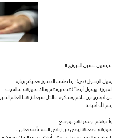
ميسون حسين الجبوري ||
يقول الرسول (ص) ( إذا ضاقت الصدور فعليكم بزيارة
القبور) ..ويقول أيضا” (هذه بيوتهم وتلك قبورهم. .فالموت
حق لايفرق بين حاكم ومحكوم. فالكل سيغادر هذا العالم الدني
رحم الله أمواتنا
وأمواتكم ..وغفر لهم ..ووسع
قبورهم. وجعلها روض من رياض الجنة .بأذنه تعالى …
للمقابر جمال من نوع خاص فهي أماكن تجمع السلام وسكون 