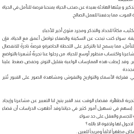
كير و بيئتها الهادئة بعيدة عن صخب الحياة يمنحنا فرصة للتأمل في الحياة
ة الموت، مما يدفعنا للعمل الصالح.
كئيب، مكانًا للحداد والتذكر ومجرد مثوى أخير للأحباء
. سواء كنت تبحث عن السكينة والصفاء تواصل أعمق مع الحياة، فإن
ل، مما يسمح لنا بالتركيز على اللحظة الحاضرةو فرصةً نادرةً للانفصال
رنا واكتساب منظور أوسع للحياة. من رحلوا عنا تجربةٌ تُشعرنا بالتواضع
 أكبر. وقد رُبطت هذه الممارسات الواعية بتقليل التوتر، وخفض ضغط علينا
مُجددة
ي. فقراءة الأسماء والتواريخ والنقوش ومشاهدة الصور على القبور تُثير
ربة مُطهِّرة. فقضاء الوقت عند القبر يتيح لنا التعبير عن مشاعرنا وإيجاد
ري يُسهم في تسهيل أمور كثير في حياتنا.وقد أظهرت الدراسات أن قضاء
 للجسم والعقل على حد سواء.
ول لها ولاقوة الا بالله ؟
ان مظهراً لائقاً ومريحاً للعين .