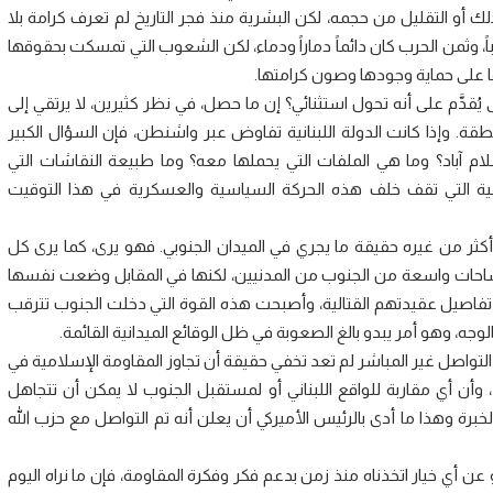
لك أو التقليل من حجمه، لكن البشرية منذ فجر التاريخ لم تعرف كرامة بلا
اً، وثمن الحرب كان دائماً دماراً ودماء، لكن الشعوب التي تمسكت بحقوقها
ها على حماية وجودها وصون كرامتها.
َّم على أنه تحول استثنائي؟ إن ما حصل، في نظر كثيرين، لا يرتقي إلى
قة. وإذا كانت الدولة اللبنانية تفاوض عبر واشنطن، فإن السؤال الكبير
م آباد؟ وما هي الملفات التي يحملها معه؟ وما طبيعة النقاشات التي
ية التي تقف خلف هذه الحركة السياسية والعسكرية في هذا التوقيت
أكثر من غيره حقيقة ما يجري في الميدان الجنوبي. فهو يرى، كما يرى كل
احات واسعة من الجنوب من المدنيين، لكنها في المقابل وضعت نفسها
اصيل عقيدتهم القتالية، وأصبحت هذه القوة التي دخلت الجنوب تترقب
جه، وهو أمر يبدو بالغ الصعوبة في ظل الوقائع الميدانية القائمة.
لتواصل غير المباشر لم تعد تخفي حقيقة أن تجاوز المقاومة الإسلامية في
 وأن أي مقاربة للواقع اللبناني أو لمستقبل الجنوب لا يمكن أن تتجاهل
برة وهذا ما أدى بالرئيس الأميركي أن يعلن أنه تم التواصل مع حزب الله
 عن أي خيار اتخذناه منذ زمن بدعم فكر وفكرة المقاومة، فإن ما نراه اليوم