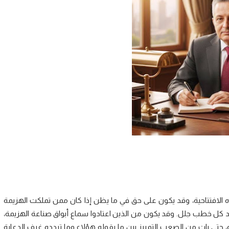
 الافتتاحية، وقد يكون على حق في ما يظن إذا كان ممن تملكت الهزيمة
د كل خطب جلل. وقد يكون من الذين اعتادوا سماع أبواق صناعة الهزيمة،
، حتى بات من الصعب التمييز بين ما يقوله هؤلاء وما تردده غرف الدعاية