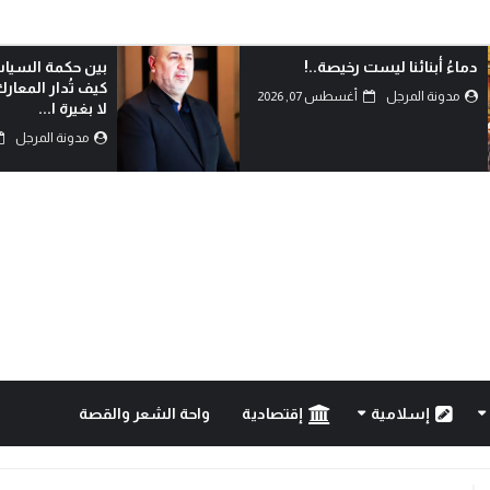
بين حكمة السياسة وأحقاد البدو:
الدم هو الذي يكتب
كيف تُدار المعارك بعقول العلماء
مدونة المرجل
لا بغيرة ا...
مدونة المرجل
أغسطس 07, 2026
إسلامية
إقتصادية
واحة الشعر والقصة
..!