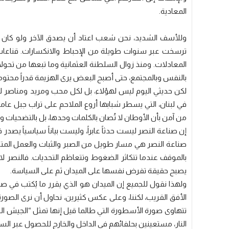
المعادية.
وللأسف الشديد، نحن شعب اعتاد أن يصدق الآخر ولو كان عدو
ترسخت عبر سنوات طويلة من الإحباط والانكسارات. قناعات ت
المعادلات. ومنذ زوال السلطنة العثمانية وما تبعها من تحول
بالنفس وبالمجتمع، حتى أصبح البعض يرى الهزيمة قدراً محتوماً
لكن حديثي اليوم ليس لهؤلاء، بل لكل محب ومريد ومناصر لل
في لبنان، التي يسطر شبابها أروع الملاحم على تراب جبل عامل،
من آمن بأن الأوطان لا تُصان بالكلمات وحدها، بل بالتضحيات وال
إن صناعة النصر ليست حدثاً عابراً، وليست بياناً سياسياً ي
صناعة النصر هي مسار طويل من الصبر والثبات والعمل المتو
بالموقف عندما تتكاثر الضغوط وتتعاظم التحديات. فالنصر لا يو
يصبح حقيقة تفرض نفسها على الميدان ثم على السياسة.
ولهذا نقول للجميع إن الميدان هو الذي يقرر ما يُكتب في 
الأفق القريب، لكننا، وعلى عكس كثيرين، نحاول أن نرى الصورة
تتهاوى صورة الأسطورة التي طالما قيل إنها تمثل “الجيش ا
النار، مستعينين بحلفائهم في الداخل والخارج للحصول عبر السي