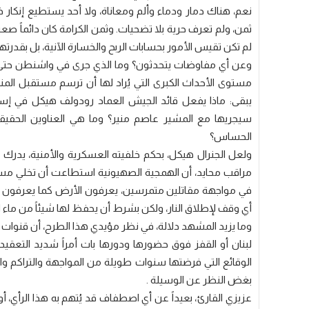
نعم، هناك دمار ودماء وألم ومعاناة، ولا أحد يستطيع إنكار ذ
ثمن، ولم تعرف حرية بلا تضحيات. وثمن الكرامة كان دائماً صعب
لم تكن تقيس الأمور بحسابات الربح والخسارة الآنية، بل بقدرت
وعن أي مفاوضات يتحدثون؟ وما الذي جرى في واشنطن حتى يُقد
مستوى الأحداث الكبرى التي يُراد لها أن ترسم مستقبل المنط
يبقى: ماذا يفعل قائد الجيش العماد رودولف هيكل في إسلا
سيجريها مع المشير عاصم منير؟ وما هي العناوين الحقيق
الحساس؟
ولعل الجنرال هيكل، بحكم خلفيته العسكرية والأمنية، يدرك 
مراقب محايد، أن الهمجية الصهيونية استطاعت أن تخلي مس
في مواجهة مقاتلين متمرسين، يعرفون الأرض كما يعرفون تف
أي وقف لإطلاق النار، ولكن بشرط أن يحفظ لها شيئاً من ماء الو
وما يزيد المشهد دلالة، في نظر مؤيدي هذا الطرح، أن قنوات ا
لبنان أو القفز فوق حضورها ودورها بات أمراً شديد التعقيد،
الوقائع التي فرضتها سنوات طويلة من المواجهة والتراكم والخ
بغض النظر عن الوسيلة .
عزيزي القارئ، بعيداً عن أي اصطفاف قد يُتهم به هذا الرأي، أو