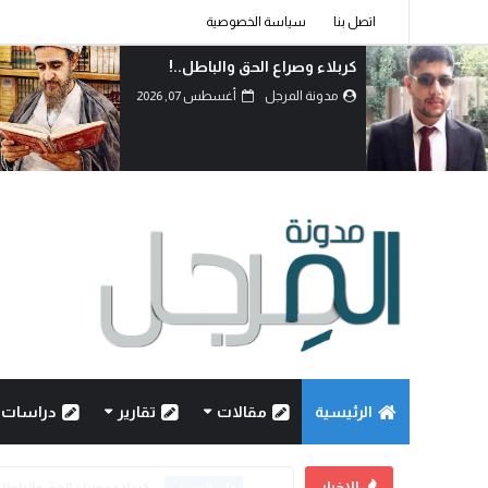
اتصل بنا
سياسة الخصوصية
دماءُ أبنائنا ليست رخيصة..!
مدونة المرجل
أغسطس 07, 2026
الرئيسية
مقالات
تقارير
دراسات
الاخبار
كربلاء وصراع الحق والباطل