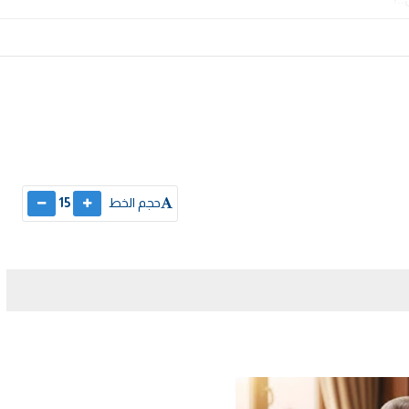
حجم الخط
15