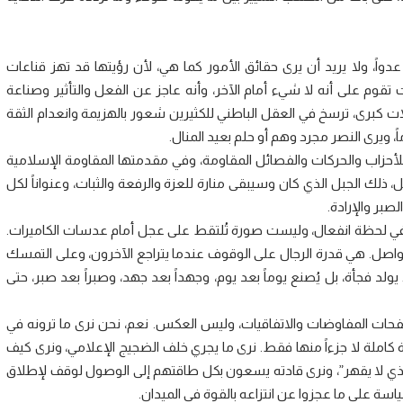
اً، ولا يريد أن يرى حقائق الأمور كما هي، لأن رؤيتها قد تهز قناعات
قوم على أنه لا شيء أمام الآخر، وأنه عاجز عن الفعل والتأثير وصناعة
ات كبرى، ترسخ في العقل الباطني للكثيرين شعور بالهزيمة وانعدام الثقة
، ويرى النصر مجرد وهم أو حلم بعيد المنال.
أحزاب والحركات والفصائل المقاومة، وفي مقدمتها المقاومة الإسلامية
 ذلك الجبل الذي كان وسيبقى منارة للعزة والرفعة والثبات، وعنواناً لكل
صبر والإرادة.
صدر في لحظة انفعال، وليست صورة تُلتقط على عجل أمام عدسات الكاميرات.
اصل. هي قدرة الرجال على الوقوف عندما يتراجع الآخرون، وعلى التمسك
لد فجأة، بل يُصنع يوماً بعد يوم، وجهداً بعد جهد، وصبراً بعد صبر، حتى
صفحات المفاوضات والاتفاقيات، وليس العكس. نعم، نحن نرى ما ترونه في
 كاملة لا جزءاً منها فقط. نرى ما يجري خلف الضجيج الإعلامي، ونرى كيف
لذي لا يقهر”، ونرى قادته يسعون بكل طاقتهم إلى الوصول لوقف لإطلاق
اسة على ما عجزوا عن انتزاعه بالقوة في الميدان.