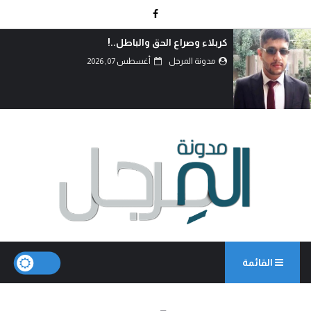
دماءُ أبنائنا ليست رخيصة..!
مدونة المرجل
أغسطس 07, 2026
القائمة