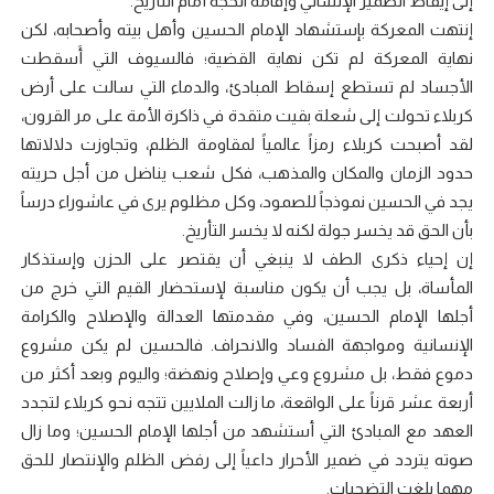
إلى إيقاظ الضمير الإنساني وإقامة الحجة أمام التأريخ.
إنتهت المعركة بإستشهاد الإمام الحسين وأهل بيته وأصحابه، لكن
نهاية المعركة لم تكن نهاية القضية؛ فالسيوف التي أَسقطت
الأجساد لم تستطع إسقاط المبادئ، والدماء التي سالت على أرض
كربلاء تحولت إلى شعلة بقيت متقدة في ذاكرة الأمة على مر القرون،
لقد أصبحت كربلاء رمزاً عالمياً لمقاومة الظلم، وتجاوزت دلالاتها
حدود الزمان والمكان والمذهب، فكل شعب يناضل من أجل حريته
يجد في الحسين نموذجاً للصمود، وكل مظلوم يرى في عاشوراء درساً
بأن الحق قد يخسر جولة لكنه لا يخسر التأريخ.
إن إحياء ذكرى الطف لا ينبغي أن يقتصر على الحزن وإستذكار
المأساة، بل يجب أن يكون مناسبة لإستحضار القيم التي خرج من
أجلها الإمام الحسين، وفي مقدمتها العدالة والإصلاح والكرامة
الإنسانية ومواجهة الفساد والانحراف. فالحسين لم يكن مشروع
دموع فقط، بل مشروع وعي وإصلاح ونهضة؛ واليوم وبعد أكثر من
أربعة عشر قرناً على الواقعة، ما زالت الملايين تتجه نحو كربلاء لتجدد
العهد مع المبادئ التي أستشهد من أجلها الإمام الحسين؛ وما زال
صوته يتردد في ضمير الأحرار داعياً إلى رفض الظلم والإنتصار للحق
مهما بلغت التضحيات.