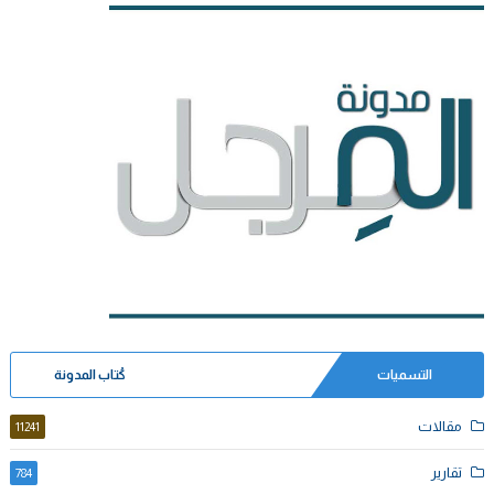
التسميات
كُتاب المدونة
مقالات
11241
تقارير
784