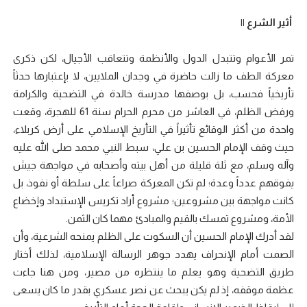
أثير الشرع ||
تمر الأعوام وتتبدل الدول والأنظمة وتتعاقب الأجيال، لكن ذكرى
معركة الطف ما زالت حاضرة في وجدان الملايين، لا بإعتبارها حدثاً
تأريخياً فحسب، بل بوصفها مدرسة خالدة في التضحية والكرامة
ورفض الظلم، في العاشر من محرم الحرام سنة 61 للهجرة، وقعت
واحدة من أكثر الوقائع تأثيراً في التأريخ الإسلامي على أرض كربلاء،
حيث وقف الإمام الحسين بن علي، سبط النبي محمد صلى الله عليه
وآله وسلم، مع ثلة قليلة من أهل بيته وأصحابه في مواجهة جيش
يفوقهم عدداً وعدة؛ لم تكن المعركة صراعاً على سلطة أو نفوذ، بل
كانت مواجهة بين مشروعين؛ مشروع أراد تكريس الإستبداد وإخضاع
الأمة، ومشروع تمسك بالقيم والمبادئ مهما كان الثمن.
لقد أدرك الإمام الحسين أن السكوت على الظلم يمنحه الشرعية، وأن
الصمت أمام الإنحراف يهدد جوهر الرسالة الإسلامية، لذلك أختار
طريق التضحية وهو يعلم ما ينتظره من مصير، ومن هنا جاءت
عظمة موقفه، إذ لم يكن يبحث عن نصر عسكري بقدر ما كان يسعى