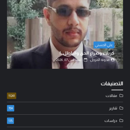
الشيخ الدكتور عبد الرضا البهادلي
دماءُ أبنائنا ليست رخيصة..!
مدونة المرجل
أغسطس 07, 2026
التصنيفات
مقالات
11241
تقارير
784
دراسات
135