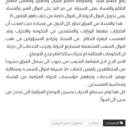
رفع الظلم قلبياً ومقاومة الظلم بالبيان والتعبير وبالعمل الصالح
الظلم والفساد يعني السرقة في مد اليد على اموال الغير، والفساد
يعني تحويل اموال الدولة الى اموال خاصة من خلف ظهر القانون (!)
هذا والفساد في العراق تجاوز كل الدول في فساده حيث اضحت أن
المليارات تنهبها الوزارات والمتنفذين في الحكومة والاحزاب وقد
انغمست اجهزة النظام في الفساد وتزاحم المسؤولين في نهب
اموال الشعب المخصصة لمشاريع الدولة وتردت الخدمات الى درجة
ان الحكومات المتتالية لم تحرك ساكنا امام تردي الاوضاع ..
الامر الذي ادى انتفاضة الشعب من جنوب الى شمال العراق حشوداً
من المتظاهرين رافعين لافتات «لا لسرقة اموال الشعب» ومطالبة
بتوفير الخدمات وتطهير مؤسسات الدولة العراقية من الفساد
ومحاسبة المفسدين ..
كل هذا ولم تستطع الاحزاب تحسين الاوضاع العراقية التي تنحدر من
سيئ الى اسوأ.
التصنيفات:
مقالات
ميسون حسين الجبوري