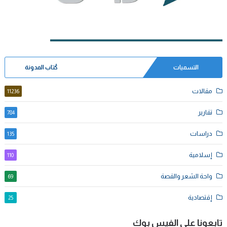
التسميات
كُتاب المدونة
مقالات
11236
تقارير
784
دراسات
135
إسلامية
110
واحة الشعر والقصة
69
إقتصادية
25
تابعونا على الفيس بوك