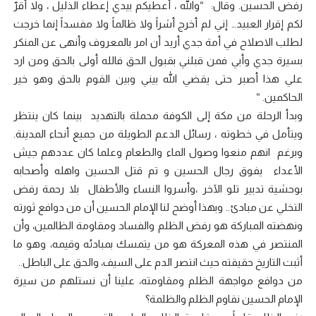
رفض الحسين. وقال: “والله ، أعطيكم بيدي إعطاء الذليل ، ولا أقرّ
لكم إقرار العبيد… إني لم أخرج أشراً ولا ظالماً ولا مفسداً إنما خرجت
لطلب الاصلاح في أمة جدي أريد أن امر بالمعروف وأنهى عن المنكر
بسيرة جدي وأبي فمن قبلني بقبول الحق فالله أولى بالحق ومن ارد
علي هذا أصبر حتى يقضي الله بيني وبين القوم بالحق وهو خير
الحاكمين. “
وبدأ الرحلة من مكة إلى الكوفة محملة بالتهديد بينما كان ينتظر
ويتأمل في خطوته ، رسائل الدعم الطويلة من جميع أنحاء المدينة.
وبرغم انهم منعوا وصول الماء والطعام وعلما كان عددهم جيش
الأعداء يفوق رجال الحسين و تم قتل الحسين واهله وأصحابه
بوحشية تدبير تلو الآخر ،وأسروا النساء والأطفال بلا رحمة رفض
التخلي عن مبادئ.. وبهذا أوضح لنا الإمام الحسين أن من دوافع ثورته
ونهضته المباركة هو رفض الظلم والفساد ومقاومة الظالمين، وأن
المنتصر في هذه المعركة هو من يتمسك بمبادئه وقيمه، وهو ما
أثبت التاريخ حقيقته حيث انتصر الدم على السيف، والحق على الباطل..
من دوافع مواجهة الظلم ومقاومته، علينا أن نستلهم من سيرة
الإمام الحسين نقاوم الظلم والظلمة؟