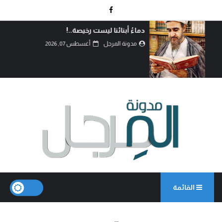
دماءُ أبنائنا ليست رخيصة..!
مدونة المرجل
أغسطس 07, 2026
القائمة