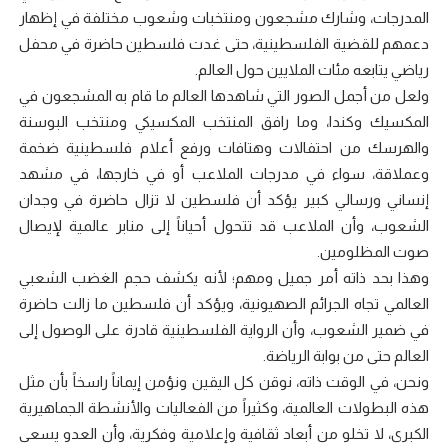
المدرجات، وشارك مشجعون ومنتخبات وشعوب مختلفة في إظهار
دعمهم للقضية الفلسطينية، حتى غدت فلسطين حاضرة في محفل
رياضي يتابعه مئات الملايين حول العالم.
ولعل من أجمل الصور التي شاهدها العالم ما قام به المشجعون في
المكسيك وكندا، وما رافق المنتخب المكسيكي ومنتخب البوسنة
والهرسك من احتفالات وهتافات ورفع أعلام فلسطينية ضخمة
وعملاقة، سواء في مدرجات الملاعب أو في خارجها، في مشهد
إنساني ورسالي كبير يؤكد أن فلسطين لا تزال حاضرة في وجدان
الشعوب، وأن الملاعب قد تتحول أحياناً إلى منابر عالمية لإيصال
صوت المظلومين.
وهذا بحد ذاته أمر جميل ومهم؛ لأنه يكشف حجم الغضب الشعبي
العالمي تجاه الجرائم الصهيونية، ويؤكد أن فلسطين ما زالت حاضرة
في ضمير الشعوب، وأن الرواية الفلسطينية قادرة على الوصول إلى
العالم حتى من بوابة الرياضة.
ونحن، في الوقت ذاته، نوقن كل اليقين ونؤمن إيماناً راسخاً بأن مثل
هذه البطولات العالمية، وكثيراً من الفعاليات والأنشطة الجماهيرية
الكبرى، لا تخلو من أبعاد ثقافية وإعلامية وفكرية، وأن العدو يسعى