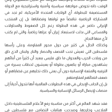
الوقت ذاته تخوض مواجهة سياسية وأمنية واستراتيجية مع الدولة
المستضيفة للبطولة، أي الولايات المتحدة الأمريكية، لم تجد في
المشاركة الرياضية تناقضاً مع ثوابتها وقضاياها، بل إن المنتخب
الإيراني حاضر في هذه البطولة رغم كل الضغوط والمحاولات
والمساعي التي بذلت لاستبعاد إيران أو عزلها رياضياً، والتي لم يكتب
لأي منها النجاح.
وكذلك الحال في كثير من دول محور المقاومة، وعلى رأسها
فلسطين التي تعيش تحت القصف والحصار والنار، ولبنان الذي ذاق
من ويلات الحرب والعدوان ما ذاق، فليس ببعيد أن كثيراً من أبنائهم
يشاهدون مباراة أو يتابعون بطولة أو يعيشون لحظات يسيرة من
الترفيه والمتعة الإنسانية دون أن يعني ذلك تخليهم عن قضاياهم أو
ضعف انتمائهم لمقاومتهم.
بل إن الجانب الإيجابي في هذه البطولات العالمية أنها تتحول أحياناً إلى
منصات لإيصال الرسائل الإنسانية والسياسية.
فقد شهد العالم في أكثر من مناسبة رفع الأعلام الفلسطينية داخل
الملاعب وخارجها، وصدحت هتافات التضامن مع فلسطين في