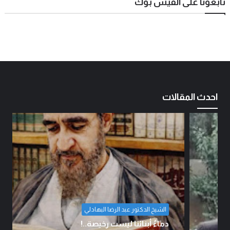
تابعونا على الفيس بوك
احدث المقالات
الشيخ الدكتور عبد الرضا البهادلي
دماءُ أبنائنا ليست رخيصة..!