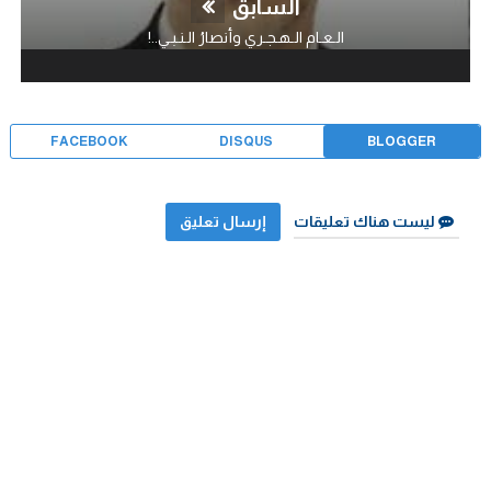
السابق
الـعـام الـهـجـري وأنصارُ الـنـبـي..!
FACEBOOK
DISQUS
BLOGGER
ليست هناك تعليقات
إرسال تعليق