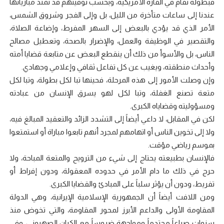
فبطولة تقام في القارة الأمريكية، وبحسب توقيتهم قد تمتد مبارياتها
عندنا إلى ساعات متأخرة من الليل، بل وإلى الفجر وشروق الشمس،
الأمر الذي قد يؤدي بالبعض إلى السهر المفرط، وإضاعة الصلاة،
والتقصير في الوظيفة والعمل، والإضرار بالصحة، وتعطيل مصالح
الناس، بل والأسوأ من ذلك أن ينقطع البعض عن متابعة قضايا أمته
وأحداث منطقته، ويغيب عن كل تفاعل ثقافي وإعلامي وجهادي.
وإن وصلت الأمور إلى هذه المرحلة، فحينها تبا لكل بطولة، وتبا لكل
متعة تصنع الغفلة، وتبا لكل لهو يسرق الإنسان من عبادته
ومسؤوليته وقضاياه الكبرى.
لكن في المقابل، لا داعي أيضاً إلى التشدد الزائد والتعقيد المبالغ فيه،
ولا إلى تخوين الناس أو اتهامهم لمجرد أنهم تابعوا مباراة أو استمتعوا
بموسم رياضي مؤقت.
فالإنسان بطبيعته يحتاج إلى شيء من الترويح والمتعة المباحة، ولا
حرج في ذلك ما دام الأمر في حدوده المعقولة، ودون إفراط أو
تفريط، ودون أن يؤثر سلباً على المبادئ والقضايا الكبرى.
ومن اللافت أيضاً أن الجمهورية الإسلامية الإيرانية، وهي الدولة
المقاومة الأولى والداعم الأبرز لمحور المقاومة، والتي تخوض منذ
سنوات صراعاً محتدماً ومواجهة ضروساً مع الكيان الصهيوني، وفي