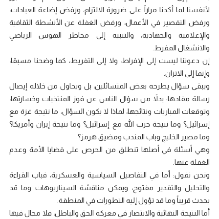
لأنفسنا لما أكدنا مراراً على ضرورة الالتزام، ورفض إضاعة العبادات،
ورفض التقصير في الأعمال، ورفض الغفلة عن الأنشطة الثقافية
والإعلامية والجهادية، والتنبيه إلى مخاطر الهوس الرياضي
والانشغال المفرط.
إن دعوتنا ليست إلى الإفراط، ولا إلى التفريط، كما وضحنا مسبقا،
وإنما إلى الاتزان.
ويبقى سؤال يطرحه بعض المتسائلين، بل ويحاول من خلاله إيصال
رسالة مفادها: بدلاً من سؤال الناس عن فوز المنتخبات وخسارتها،
وتوقعات المباريات ونتائجها، لماذا لا يكون السؤال: ما نتيجة غزة مع
إسرائيل؟ وما نتيجة حزب الله مع إسرائيل؟ وما نتيجة إيران وأمريكا؟
وما مصير الخليج وباب المندب ومضيق هرمز؟
وهي أسئلة في أصلها تنطلق من الحرص على قضايا الأمة وعدم
الغفلة عنها.
ونحن نقول: أما في التفاصيل السياسية والعسكرية، فباب القراءة
والتحليل والتقدير مفتوح، ويمكن مناقشة السيناريوهات وما قد
يحدث قريباً وما قد تؤول إليه التطورات في المنطقة.
أما النتيجة النهائية والانتصار في معركة الحق والباطل، فلا مجال فيها