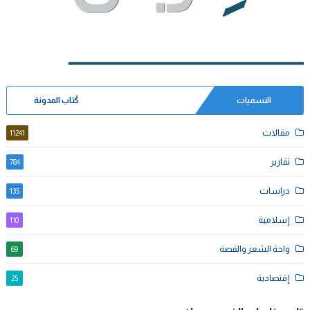
التسميات
كُتاب المدونة
مقالات
11241
تقارير
784
دراسات
135
إسلامية
110
واحة الشعر والقصة
69
إقتصادية
25