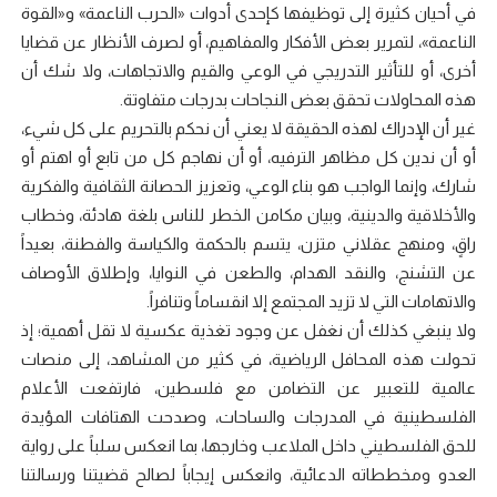
في أحيان كثيرة إلى توظيفها كإحدى أدوات «الحرب الناعمة» و«القوة
الناعمة»، لتمرير بعض الأفكار والمفاهيم، أو لصرف الأنظار عن قضايا
أخرى، أو للتأثير التدريجي في الوعي والقيم والاتجاهات، ولا شك أن
هذه المحاولات تحقق بعض النجاحات بدرجات متفاوتة.
غير أن الإدراك لهذه الحقيقة لا يعني أن نحكم بالتحريم على كل شيء،
أو أن ندين كل مظاهر الترفيه، أو أن نهاجم كل من تابع أو اهتم أو
شارك، وإنما الواجب هو بناء الوعي، وتعزيز الحصانة الثقافية والفكرية
والأخلاقية والدينية، وبيان مكامن الخطر للناس بلغة هادئة، وخطاب
راقٍ، ومنهج عقلاني متزن، يتسم بالحكمة والكياسة والفطنة، بعيداً
عن التشنج، والنقد الهدام، والطعن في النوايا، وإطلاق الأوصاف
والاتهامات التي لا تزيد المجتمع إلا انقساماً وتنافراً.
ولا ينبغي كذلك أن نغفل عن وجود تغذية عكسية لا تقل أهمية؛ إذ
تحولت هذه المحافل الرياضية، في كثير من المشاهد، إلى منصات
عالمية للتعبير عن التضامن مع فلسطين، فارتفعت الأعلام
الفلسطينية في المدرجات والساحات، وصدحت الهتافات المؤيدة
للحق الفلسطيني داخل الملاعب وخارجها، بما انعكس سلباً على رواية
العدو ومخططاته الدعائية، وانعكس إيجاباً لصالح قضيتنا ورسالتنا