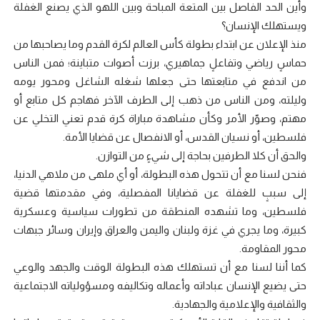
وأين الحد الفاصل بين المتعة المباحة وبين اللهو الذي يصنع الغفلة
ويستهلك الإنسان؟
منذ الإعلان عن ابتداء بطولة كأس العالم لكرة القدم وما يصاحبها من
حماسٍ رياضي وتفاعلٍ جماهيري، برزت أصوات متباينة؛ فمن الناس
من اندفع في متابعتها حتى جعلها شغله الشاغل ومحور يومه
وليلته، ومن الناس من ذهب إلى الطرف الآخر فهاجم كل متابع أو
مهتم، وصوّر الأمر وكأن مشاهدة مباراة كرة قدم تعني التخلي عن
فلسطين، أو نسيان القدس، أو الانفصال عن قضايا الأمة.
والحق أن كلا الطرفين بحاجة إلى شيءٍ من التوازن.
فنحن لسنا مع أن تتحول هذه البطولة، أو أي ملهى من ملاهي الدنيا،
إلى سببٍ للغفلة عن قضايانا المفصلية، وفي مقدمتها قضية
فلسطين، وما تشهده المنطقة من تطورات سياسية وعسكرية
كبيرة، وما يجري في غزة ولبنان واليمن والعراق وإيران وسائر جبهات
محور المقاومة.
كما أننا لسنا مع أن تستهلك هذه البطولة الوقت والجهد والوعي
حتى يضيع الإنسان عباداته وأعماله وتكاليفه ومسؤولياته الاجتماعية
والثقافية والإعلامية والجهادية.