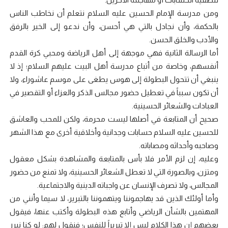
ومن مدرسة الإمام الحسين عليه السلام نتعلم أن نخاطب الناس
بالحكمة، وأن نجادل بالتي هي أحسن، وأن ندعو إلى الخير بالرفق
والأدب والخلق الحسن.
أما الرسالة الثانية فهي موجهة إلى أهل الرياضة ومحبي كرة القدم
أنفسهم، وخاصة من أتباع مدرسة أهل البيت عليهم السلام؛ إذ لا
ينبغي أن تتحول البطولة إلى هوس يطغى على موسم عاشوراء، ولا
أن تكون سبباً في تعطيل حضور مجالس الذكر والعزاء أو التقصير في
العبادات والشعائر الحسينية.
صحيح أن المتابعة في أصلها ليست محرمة، ولكن للمحب والعاشق
للحسين عليه السلام حسابات وجدانية وأخلاقية أخرى مع هذا الشهر
وصاحبه وأحداثه ومصاباته.
وعليه، إن لزم الأمر فلا بأس بالمتابعة والمشاهدة بشكل معقول
ومتزن، وبالصورة التي لا تعطل الشعائر الحسينية، ولا تمنع من حضور
المجالس، ولا تصرف الإنسان عن واجباته الدينية والاجتماعية.
وأما أولئك الذين قد يهاجموننا ويتهموننا بالتبرير، لا سيما وأنني من
المهتمين بالشأن الرياضي وأتابع هذه البطولة وأكتب عنها، فيقول
بعضهم إن هذا الكلام ليس إلا تبريراً للنفس؛ فنقول لهم: لو كنا نبرر