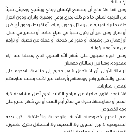
الإنسانية.
ومن هنا، فلا مانع أن يستمتع الإنسان ويتابع ويشجع ويعيش شيئاً
من الترفيه المباح، ما دام ذلك يجري بوعيٍ وبصيرة واتزان، ودون انجرار
خلف ما يراد تمريره من رسائل، ودون إفراط أو تفريط، ودون أي ضرر
أو ضرار، ومن غير أن يكون سبباً في ضياع عبادة، أو تقصير في عمل،
أو إهمال في وظيفة، أو فتور في خدمة، أو غفلة عن قضية، أو تراجع
عن مبدأ ومسؤولية.
ونحن اليوم مقبلون على شهر الله المحرم، الذي يفصلنا عنه ايام
معدوده، وهنا تبرز رسالتان مهمتان:
الرسالة الأولى: أن لا يتحول شهر محرم إلى مناسبة للهجوم على
الناس والتشهير بهم ووصفهم بأوصاف غير لائقة بسبب متابعتهم
لبعض المباريات.
فلا توجد فتوى صادرة عن مراجع التقليد تحرم أصل مشاهدة كرة
القدم أو ممارستها، سواء في سائر أيام السنة أو في شهر محرم على
وجه الخصوص.
نعم، لمحرم خصوصيته الأدبية والوجدانية والأخلاقية، لكن هذه
الخصوصية لا تبرر التخوين ولا التصنيف ولا استغلال ذكرى عاشوراء
لتصفية الحسابات أو مهاجمة الآخرين.