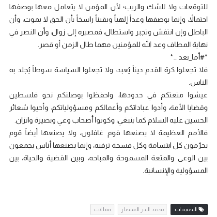
للتوقعات ولا للشك والريب؛ لأن المؤمن لا يتعامل معها بوصفها
احتمالاً، وإنما بوصفها وعداً إلهياً ويقيناً راسخاً بأن الحق لا يموت، وأن
الباطل وإن انتفش وتجبر واستطال، فمصيره إلى زوال، وأن النصر في
نهاية المطاف وعد الله للمؤمنين مهما طال الزمن أو قصر.
*#أما_بعد …*
فلا تجعلوا كرة القدم ديناً يُعبد، ولا تجعلوا السياسة سوطاً يُجلد به
الناس.
عيشوا متعتكم في حدودها، واحفظوا بوصلتكم نحو فلسطين
وقضايا الأمة، وأدوا عباداتكم وأعمالكم ومسؤولياتكم، وأحيوا شعائر
الحسين عليه السلام كما ينبغي، وكونوا أصحاب وعي وبصيرة واتزان.
فالأمم العظيمة لا يصنعها قوم غافلون، ولا يصنعها أيضاً قوم
يحرّمون كل ابتسامة وكل فسحة ترفيه، وإنما يصنعها أناس يجمعون
بين الوعي والمتعة المسموحة والمباحه، وبين القضية والحياة، بين
المسؤولية والإنسانية.
التصنيفات:
محمد البحر المحضار
مقالات