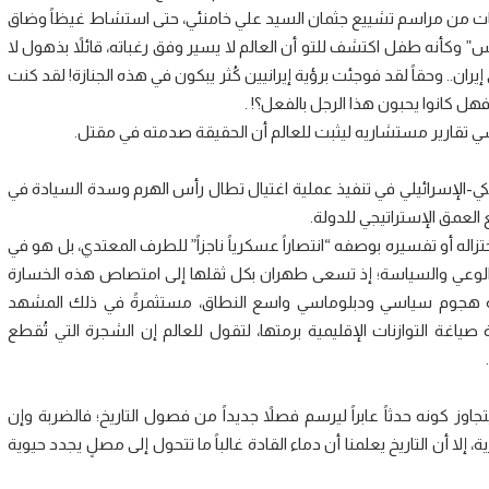
طات من مراسم تشييع جثمان السيد علي خامنئي، حتى استشاط غيظاً وضاق
 وكأنه طفل اكتشف للتو أن العالم لا يسير وفق رغباته، قائلاً بذهول لا
ن.. وحقاً لقد فوجئت برؤية إيرانيين كُثر يبكون في هذه الجنازة! لقد كنت
ل كانوا يحبون هذا الرجل بالفعل؟! .
ي تقارير مستشاريه ليثبت للعالم أن الحقيقة صدمته في مقتل.
يكي-الإسرائيلي في تنفيذ عملية اغتيال تطال رأس الهرم وسدة السيادة في
جع العمق الإستراتيجي للدولة.
تزاله أو تفسيره بوصفه “انتصاراً عسكرياً ناجزاً” للطرف المعتدي، بل هو في
الوعي والسياسة؛ إذ تسعى طهران بكل ثقلها إلى امتصاص هذه الخسارة
منصة هجوم سياسي ودبلوماسي واسع النطاق، مستثمرةً في ذلك المشهد
ياغة التوازنات الإقليمية برمتها، لتقول للعالم إن الشجرة التي تُقطع
وز كونه حدثاً عابراً ليرسم فصلاً جديداً من فصول التاريخ؛ فالضربة وإن
 أن التاريخ يعلمنا أن دماء القادة غالباً ما تتحول إلى مصلٍ يجدد حيوية