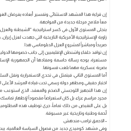
إن قراءة هذا المشهد الاستثنائي وتفسير أبعاده يفرضان الغ
معاً ملامح مرحلة جديدة من المواجهة.
يتجلى المستوى الأول في كسر استراتيجية “الشيطنة والعزل” 
زاوية الإستراتيجية الأمريكية التاريخية التي جهدت لعزل إيرا
صريحاً ومباشراً لمشروع العزل الدبلوماسي هذا.
إن توافد حلفاء واشنطن الإقليميين إلى جانب خصومها الدو
مستعرة، يوجه رسالة حاسمة ومفادها أن الجمهورية الإسلام
بضربة عسكرية مهما بلغت قسوتها.
أما المستوى الثاني، فيتمثل في تحدي الاستمرارية ونقل السلطة
اختبار حقيقي ومظهر دولة رسمي تحت قيادة المرشد الأعلى ال
إن هذا التجهيز اللوجستي الضخم والمعقد، الذي استوعب ملا
مجرد مراسم عزاء، بل كان استعراضاً مقصوداً لإظهار تماسك ال
بل على النقيض من ذلك تماماً، جرى توظيف هذه المظلومية 
لُحمة وطنية وتاريخية غير مسبوقة.
• الاحمق ترامب مندهش
وفي مشهد كوميدي جديد من فصول السياسة العالمية، يبدو