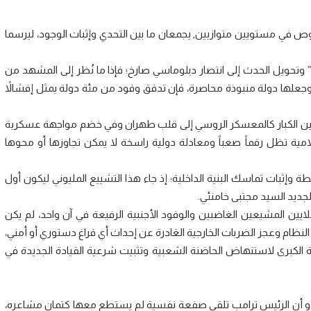
وص في مستويين متوازيين, يجمعان ما بين التحدي وإثبات الوجود، ليرسما
وتحويل الحدث إلى انتصار دبلوماسي صارخ؛ فإذا ما نُظر إلى المشهد من
ن, وجعلها دولة منبوذة محاصرة، فإن تدفق وفود من مئة دولة يمثل إفشالاً
ليين الكبار كالمعسكر الروسي إلى قلب طهران وفي خضم مواجهة عسكرية
ية تظل رقماً صعباً ومعادلة دولية راسخة لا يمكن تجاوزها أو محوها
 وإثبات تماسك البنية الداخلية؛ إذ جاء هذا التشييع المليوني ليكون أول
جديد السيد مجتبى خامنئي.
يين المشيعين الغاضبين والوفود الأجنبية الرفيعة في آن واحد، لم يكن
نظام وعجز الضربات الخارجية الغادرة عن إحداث أي فراغ دستوري أو أمني،
الكبرى لاستنهاض الحاضنة الشعبية وتثبيت شرعية القيادة الجديدة في
 أن الرئيس ترامب تلقى صفعة نفسية لم يستطع معها كتمان مشاعره،