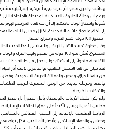
لقد شهدت العاصمة الإيرانية طهران انطلاق مراسم تشييع م
وعائلته، والذين قضوا إثر ضربة جوية أمريكية-إسرائيلية مشت
ورغم أن وطأة الظروف العسكرية المحيطة بالمنطقة التي فر
شوقاً وانتظاراً لوداع قادتهم، إلا أن بدء هذه المراسم اليوم شك
إلى آفاق ملحمةٍ عاشورائية جديدة, تختزل معاني الثبات والعهد
• حضور 100 دولة: كسر العزلة واختراق الحصار
وفي خطوة تجسد الثقل التاريخي والسياسي لهذا الحدث الجلل، أ
المستوى تُمثل نحو 100 دولة في تقديم واجب ال
التقليدية، متحولاً إلى استفتاء دولي يحمل في طياته دلالات سيا
لقد تجلى في هذا المحفل المهيب تواجد عربي لافت أثار انتباه
من بينها العراق، ومصر، والمملكة العربية السعودية، وقطر
جامعة ومرحلة جديدة من الوعي المشترك لترتيب العلاقات ال
والتدخلات الخارجية.
ولم يكن حلفاء الأزمات والوسطاء بأقل حضوراً، بل تصدر ا
مجلس الأمن الروسي، تأكيداً على عمق التحالفات الإستراتي
الروابط الإقليمية، بالإضافة إلى الحضور العقائدي والسياس
وحماس، والجهاد الإسلامي، وأنصار الله، الذين شكل تواصيهم
• هل تحمل هذه الإشارات ملامح “انتصار” على حلف أمريكا؟