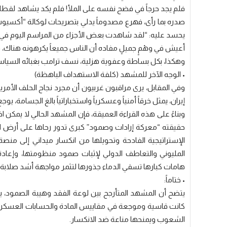
فلم يجد حرجاً في فضح نفسه على الملأ! فلم يكد يشاهد لق
صدره بما رأى، فهرع مصدوماً يدلي بتصريحات لوكالة “أكسيوس”
يحسد عليه: “لقد شاهدت بعض الأجزاء من المراسم اليوم في إيرا
أعيش في وهْمٍ جميلٍ مفاده أن الناس جميعاً يكرهونه هناك، فه
وهكذا، بكل بساطة وعفوية هزلية، نسف ترامب بغبائه السياس
• الوجه الآخر للمشهد (كلفة الاستهداف الباهظة)
وفي المقابل، يرى مراقبون غربيون أن مجرد نجاح الحلف الأمر
إيران، يمثل خرقاً أمنياً وعسكرياً واستخباراتياً بالغ الجسامة، يو
وبناءً على هذه القراءة العميقة، فإن المشهد الحالي لا يمكن اخ
حقيقته “معركة إرادات وصمود” كبرى تدور رحاها على أرض 
الإستراتيجية الفادحة وتحويلها من انكسار ميداني إلى 
المليوني والتعاطف الدولي لإثبات صمود منظومتها، وإعادة ص
هامات كبارها تسقي الدماء جذورها لتثمر مواجهة أشد صلابة.
• ختاماً:
يتضح أن المشهد المتأرجح بين لوعة الفقد وهيبة الصمود، يتجا
كانت قاسية وموجعة في مقاييس المادة والحسابات العسكرية، إلا
الشعوب ويمنحها مناعة ضد الانكسار.