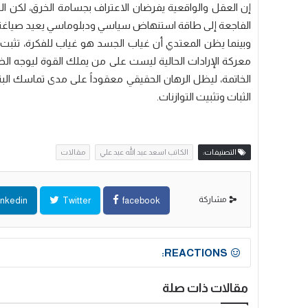
إن العقل والواقعية يفرضان الاعتراف بجسامة الخرق، لكن ال
الفاجعة إلى طاقة استنهاض سياسي ودبلوماسي يعيد صياغة 
وبينما يظن المعتدي أن غياب الجسد هو غياب للفكرة، تثبت ا
معركة الإرادات الحالية ليست على من يملك القوة ليوجه الض
الخاتمة، ليظل الرهان الحقيقي معقوداً على مدى تماسك البني
الثبات وتثبيت التوازنات.
التصنيفات:
الكاتب اسعد عبد الله عبد علي
مقالات
مشاركة
inkedin
Twitter
facebook
REACTIONS:
مقالات ذات صلة