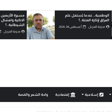
مسيرة الأربعين الاممية ثورة ضد
من يشهد بالحق؟
الانانية وافشال للمخططات
مدونة المرجل
الشيطانية..!
مدونة المرجل
أغسطس 05, 2026
إسلامية
إقتصادية
واحة الشعر والقصة
خيارات النجاة: كيف يمكن تحويل التحديات إلى فرصة للإصلا...