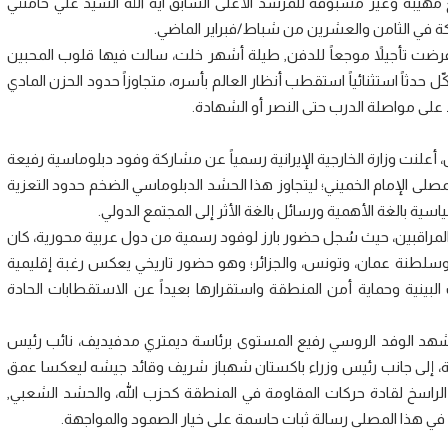
هيبة وغير مسبوقة للمرشد الأعلى السابق آية الله السيد علي خامنئي
ركة في الثامن والعشرين من شباط/فبراير الماضي.
ضت تأجيلاً موجعاً للدفن, طيلة أشهر خلت، سالت فيها قلوب المحبين
ّل حدثاً استثنائياً استقطب أنظار العالم بأسره، متجاوزاً حدود الحزن المادي
 على مواصلة الدرب حتى النصر أو الشهادة.
علنت وزارة الخارجية الإيرانية رسمياً عن مشاركة وفود دبلوماسية رفيعة
عزاء والوداع بمصلى الإمام الخميني؛ ليتجاوز هذا الحشد الدبلوماسي الضخم حدود التعزية
سية بالغة الأهمية ورسائل بالغة الأثر إلى المجتمع الدولي.
 المراقبين، حيث سُجل حضور بارز لوفود رسمية من دول عربية محورية، كان
، وسلطنة عمان، وتونس، والجزائر؛ وهو حضور تاريخي يعكس رغبة إقليمية
بينية وحماية أمن المنطقة واستقرارها بعيداً عن الاستقطابات الحادة
لمشهد الوفد الروسي رفيع المستوى برئاسة ديمتري مدفيديف، نائب رئيس
جية، إلى جانب رئيس وزراء باكستان شهباز شريف وقائد جيشه ليعكسا عمق
ي الراسخ لقادة حركات المقاومة في المنطقة كحزب الله، والحشد الشعبي,
 في هذا المصلى رسالة ثبات حاسمة على خيار الصمود والمواجهة.