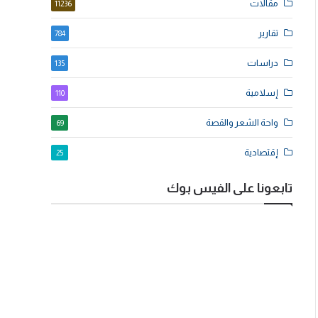
مقالات
11236
تقارير
784
دراسات
135
إسلامية
110
واحة الشعر والقصة
69
إقتصادية
25
تابعونا على الفيس بوك