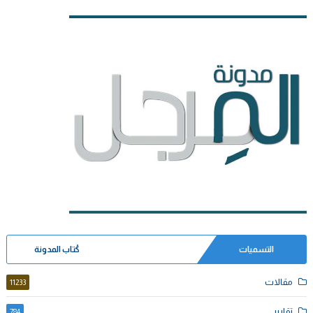
التسميات
كُتاب المدونة
مقالات
11233
تقارير
784