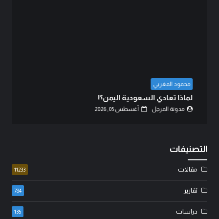
عبد الزهرة محمد الهنداوي
كربلاء.. انصال الكلمات..!
مدونة المرجل
أغسطس 02, 2026
التصنيفات
مقالات
11233
تقارير
784
دراسات
135