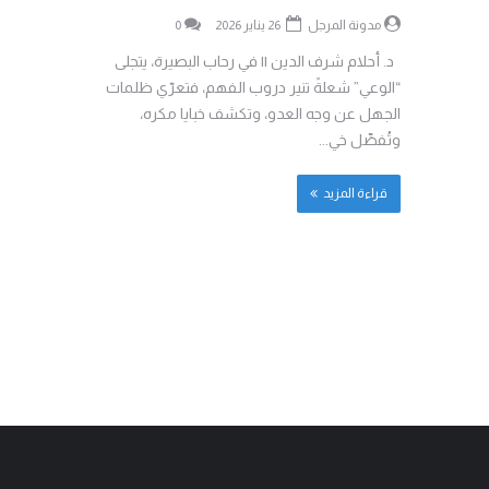
مدونة المرجل
26 يناير 2026
0
د. أحلام شرف الدين || في رحاب البصيرة، يتجلى
“الوعي” شعلةً تنير دروب الفهم، فتعرّي ظلمات
الجهل عن وجه العدو، وتكشف خبايا مكره،
وتُفصِّل خي...
قراءة المزيد