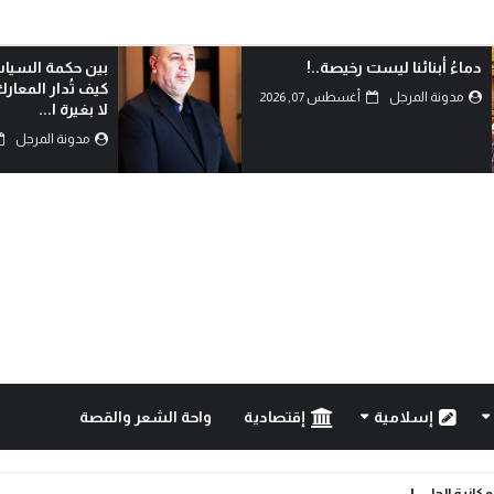
دماءُ أبنائنا ليست رخيصة..!
بين حكمة السياس
كيف تُدار المعار
مدونة المرجل
أغسطس 07, 2026
لا بغيرة ا...
مدونة المرجل
إسلامية
إقتصادية
واحة الشعر والقصة
مكانية الحل..!