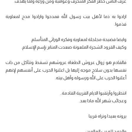
عرف الناس خطر الفكر المنحرف وعواقبه ومن وراءه ولما يهدف.
ارادوا به ذما لأهل بيت رسول الله فمدحوا وارادوا مدح لمعاوية
فذموا.
وايضا فضيحة مجلجلة لمعاوية وفكره الوراثي المتأسلم.
وكيف القرود الشجرة الملعونة صعدت المنابر بإسم الإسلام.
فالقادم هو زوال عروش الطغاة عروشهم تسقط وتتآكل من ذات
نفسها بدون سلاح موجه إليها بل اعلنوا الحرب على أنفسهم لإنهم
أعلنوا الحرب على الله ورسوله وآهل بيته.
انتظروا وآرتقبوا الايام القريبة القادمة..
وعجائب شهر الله ماذا بعد.
يرونه بعيدا ونراه قريبا
والحمد لله رب العالمين