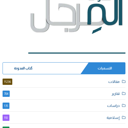
التسميات
كُتاب المدونة
مقالات
11236
تقارير
784
دراسات
135
إسلامية
110