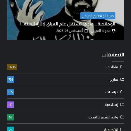
عدنان جواد
مسيرة الأربعين الاممية ثورة ضد الانانية وافشال
للمخططات الشيطانية..!
مدونة المرجل
أغسطس 05, 2026
التصنيفات
مقالات
11236
تقارير
784
دراسات
135
إسلامية
110
واحة الشعر والقصة
69
إقتصادية
25