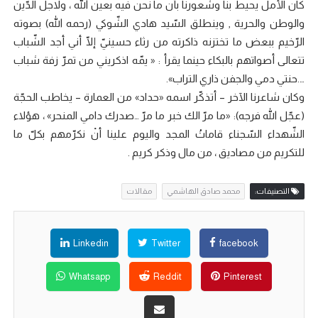
كان الأمل يحيط بنا وشعورنا بأنّ ما نحن فيه بعين الله ، ولاجل الدّين
والوطن والحرية , وينطلق السّيد هادي الشّوكي (رحمه الله) بصوته
الرّخيم ببعض ما تختزنه ذاكرته من رثاء حسينيّ إلّا أني أجد الشّباب
تتعالى أصواتهم بالبكاء حينما يقرأ : « يمّه اذكريني من تمرّ زفة شباب
….حنتي دمي والجفن ذاري التراب».
وكان شاعرنا الآخر – أتذكّر اسمه «حداد» من العمارة – يخاطب الحجّة
(عجّل الله فرجه): «ما مرّ الك خبر ما مرّ …صدرك دامي المنحر» ، هؤلاء
الشّهداء السّجناء قاماتُ المجد واليوم علينا أنْ نكرّمهم بكلّ ما
للتكريم من مصاديق ، من مال وذكر كريم .
التصنيفات:
محمد صادق الهاشمي
مقالات
Linkedin
Twitter
facebook
Whatsapp
Reddit
Pinterest