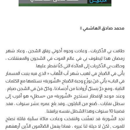
محمد صادق الهاشمي ||
طافت بي الذّكريات ، وعادت وجوه أخوتي رفاق السّجن ، وعاد شهر
رمضان هذا ليطوف بي في عالم الموت في السّجون والمعتقلات ،
وحطّت بي الذّكريات إلى المائدة التي كنّا نفطر عليها.
يأتي في الصّباح في لهيب شهر آب اللّهاب « الذي فيه ينبت المسمار
في الباب» يأتي مَنْ يوزّع وجبة الصّباح «الشّوربة» نستلمها مع الكلمات
النابية ، ومع حرّ يستلّ أرواحنا من أجسادنا ، وكلّ مَنْ في السّجن صيام .
وعند موعد الإفطار نستخرج «الشّوربة» من «سطلٍ» هو أقرب إلى
سطل نفايات ، صُنع من النايلون ، وقد بلغ عمره عشر سنوات ، فقد
قضينا 10 سنوات وهذا السّطل نفسه يرافقنا.
نجد الشّوربة قد تعفّنت وانتفخت وعادت مادّة سمّية قاتلة تصلح
للموت , لكنْ لا حيلة لنا غيره ، فماذا يفعل الصّائمون الذّين أرهقهم