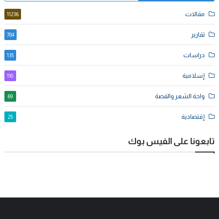
مقالات
11236
تقارير
784
دراسات
135
إسلامية
110
واحة الشعر والقصة
69
إقتصادية
25
تابعونا على الفيس بوك