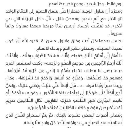
يوم قائظ ، وحرّ شديد ، وجوع ينخر عظامهم .
ومجرّد أن نتناول الوجبة اضطرارا حتّى ينسلّ الجميع إلى الحمّام الواحد
تلو الآخر مع ألمٍ شديدٍ ومغصّ قاتل ، نأنّ داخل الزنزانة التي هي
الأخرى قد تعفّنت بأجساد أربعين شابّاً مريضا مرهقا مهزولاً جائعاً
محزوناً .
نجلس بعدها بكلّ أدب وخلق وقبول حسن لمّا قدره الله أنْ نكون
سجناء العقيدة ، وتنطلق حناجر القوم بدعاء الافتتاح :
«اللَّهُمَّ إِنِّي أَفْتَتِحُ الثَّنَاءَ بِحَمْدِكَ وَأَنْتَ مُسَدِّدٌ لِلصَّوَابِ بِمَنِّكَ ، وَأَيْقَنْتُ
أَنَّكَ أَرْحَمُ الرَّاحِمِينَ فِي مَوْضِعِ الْعَفْوِ والرّحمة»، وكنت استشعر الفرح
حينما يصل بنا مطاف الدّعاء «فَكَمْ يَا إِلَهِي مِنْ كُرْبَةٍ قَدْ فَرَّجْتَهَا ،
وَهُمُومٍ قَدْ كَشَفْتَهَا ، وَعَثْرَةٍ قَدْ أَقَلْتَهَا وَرَحْمَةٍ قَدْ نَشَرْتَهَا» ، وكان
يزيدنا صبراً وثباتا قوله : « … فَإِنْ أَبْطَأَ عَنِّي عَتَبْتُ بِجَهْلِي عَلَيْكَ ، وَلَعَلَّ
الَّذِي أَبْطَأَ عَنِّي هُوَ خَيْرٌ لِي لِعِلْمِكَ بِعَاقِبَةِ الْأُمُورِ…»، وقوله : « الْحَمْدُ لِلَّهِ
قَاصِمِ الْجَبَّارِينَ مُبِيرِ الظَّلَمَةِ مُدْرِكِ الْهَارِبِينَ نَكَالِ الظَّالِمِينَ صَرِيخِ
الْمُسْتَصْرِخِينَ مَوْضِعِ حَاجَاتِ الطَّالِبِينَ مُعْتَمَدِ الْمُؤْمِنِينَ».
وتتعالى أصوات البعض خشوعا بالبكاء ، ثمّ يتمّ استخراج الشّاي الذي
استلمناه منذ الصباح في «دولكة» لنأخذ كلّ واحدٍ منّا رشفة.