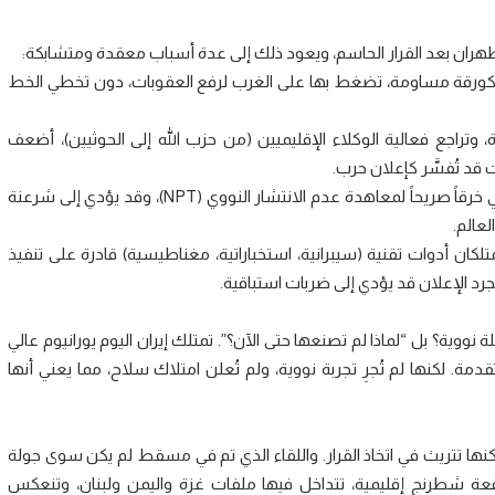
طهران بعد القرار الحاسم، ويعود ذلك إلى عدة أسباب معقدة ومتشابكة:
ووية كورقة مساومة، تضغط بها على الغرب لرفع العقوبات، دون تخطي الخط
خيرة، وتراجع فعالية الوكلاء الإقليميين (من حزب الله إلى الحوثيين)، أضعف
 قد تُفسَّر كإعلان حرب.
3. الاعتبارات القانونية والدولية: إعلان تصنيع سلاح نووي يعني خرقاً صريحاً لمعاهدة عدم الانتشار النووي (NPT)، وقد يؤدي إلى شرعنة
عالم.
تلكان أدوات تقنية (سيبرانية، استخباراتية، مغناطيسية) قادرة على تنفيذ
د الإعلان قد يؤدي إلى ضربات استباقية.
نووية؟ بل “لماذا لم تصنعها حتى الآن؟”. تمتلك إيران اليوم يورانيوم عالي
ة. لكنها لم تُجرِ تجربة نووية، ولم تُعلن امتلاك سلاح، مما يعني أنها
نها تتريث في اتخاذ القرار. واللقاء الذي تم في مسقط لم يكن سوى جولة
ة شطرنج إقليمية، تتداخل فيها ملفات غزة واليمن ولبنان، وتنعكس