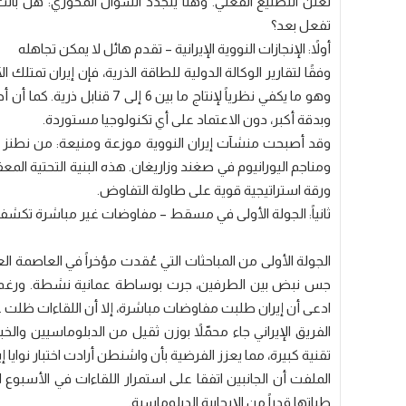
تعلن التصنيع الفعلي. وهنا يتجدد السؤال المحوري: هل باتت إ
تفعل بعد؟
أولاً: الإنجازات النووية الإيرانية – تقدم هائل لا يمكن تجاهله
وبدقة أكبر، دون الاعتماد على أي تكنولوجيا مستوردة.
وقد أصبحت منشآت إيران النووية موزعة ومنيعة: من نطنز وف
ومناجم اليورانيوم في صغند وزاريغان. هذه البنية التحتية 
ورقة استراتيجية قوية على طاولة التفاوض.
ثانياً: الجولة الأولى في مسقط – مفاوضات غير مباشرة تكشف 
الجولة الأولى من المباحثات التي عُقدت مؤخراً في العاصمة 
جس نبض بين الطرفين، جرت بوساطة عمانية نشطة. ورغم التص
ادعى أن إيران طلبت مفاوضات مباشرة، إلا أن اللقاءات ظلت غي
الفريق الإيراني جاء محمّلاً بوزن ثقيل من الدبلوماسيين والخ
تقنية كبيرة، مما يعزز الفرضية بأن واشنطن أرادت اختبار نوايا 
الملفت أن الجانبين اتفقا على استمرار اللقاءات في الأسبوع 
طياتها قدراً من الإيجابية الدبلوماسية.