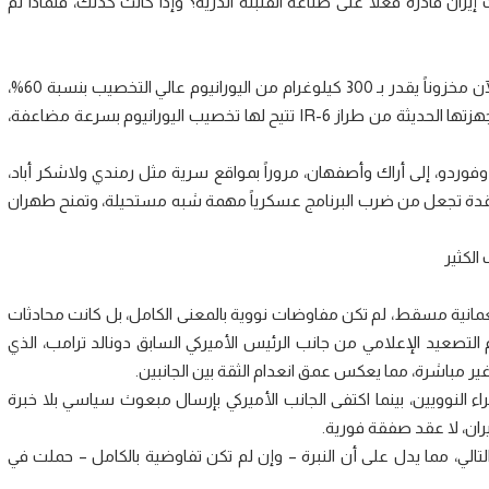
يران قادرة فعلاً على صناعة القنبلة الذرية؟ وإذا كانت كذلك، فلماذا لم
وفقًا لتقارير الوكالة الدولية للطاقة الذرية، فإن إيران تمتلك الآن مخزوناً يقدر بـ 300 كيلوغرام من اليورانيوم عالي التخصيب بنسبة 60%،
وهو ما يكفي نظرياً لإنتاج ما بين 6 إلى 7 قنابل ذرية. كما أن أجهزتها الحديثة من طراز IR-6 تتيح لها تخصيب اليورانيوم بسرعة مضاعفة،
وردو، إلى أراك وأصفهان، مروراً بمواقع سرية مثل رمندي ولاشكر أباد،
المعقدة تجعل من ضرب البرنامج عسكرياً مهمة شبه مستحيلة، وتمنح طهران
الكثير
العمانية مسقط، لم تكن مفاوضات نووية بالمعنى الكامل، بل كانت محادثات
عيد الإعلامي من جانب الرئيس الأميركي السابق دونالد ترامب، الذي
ر مباشرة، مما يعكس عمق انعدام الثقة بين الجانبين.
براء النوويين، بينما اكتفى الجانب الأميركي بإرسال مبعوث سياسي بلا خبرة
إيران، لا عقد صفقة فورية.
التالي، مما يدل على أن النبرة – وإن لم تكن تفاوضية بالكامل – حملت في