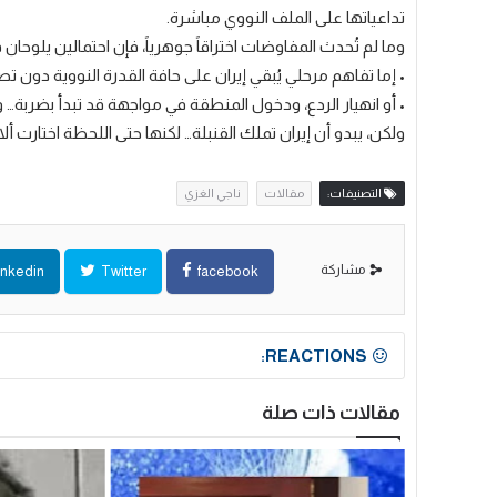
تداعياتها على الملف النووي مباشرة.
وما لم تُحدث المفاوضات اختراقاً جوهرياً، فإن احتمالين يلوحان 
• إما تفاهم مرحلي يُبقي إيران على حافة القدرة النووية دون تص
• أو انهيار الردع، ودخول المنطقة في مواجهة قد تبدأ بضربة… وت
ولكن، يبدو أن إيران تملك القنبلة… لكنها حتى اللحظة اختارت أل
التصنيفات:
مقالات
ناجي الغزي
مشاركة
inkedin
Twitter
facebook
REACTIONS:
مقالات ذات صلة