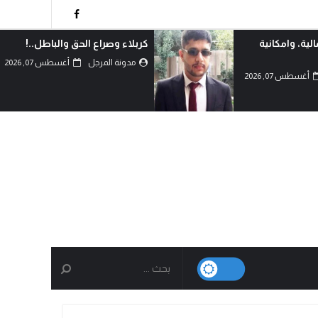
ق والباطل..!
دماءُ أبنائنا ليست رخيصة..!
أغسطس 07, 2026
مدونة المرجل
أغسطس 07, 2026