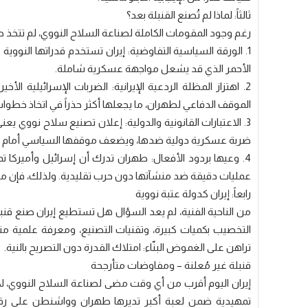
ثالثاً: لماذا لم تُصنع القنبلة بعد؟
رغم وجود المقومات الكاملة لصناعة السلاح النووي، لم تتخذ 
1. الورقة السياسية التفاوضية: إيران تستخدم قدراتها الن
الأحمر الذي قد يشعل مواجهة عسكرية شاملة.
2. اهتزاز المظلة الردعية الإيرانية: الضربات الإسرائيلية الأ
الموقف الدفاعي لطهران، ما يجعلها أكثر حذراً في اتخاذ خطوات
ضربة عسكرية دولية ضدها، ويضعف موقفها السياسي أمام ال
4. وعيها بردود الأفعال: طهران تدرك أن إسرائيل وأميركا تم
عمليات دقيقة ضد منشآتها دون حرب تقليدية. ولذلك، فإن مجر
رابعاً: إيران كدولة عتبة نووية
من الناحية الفنية، لم يعد السؤال هل تستطيع إيران صنع قنبلة 
التخصيب بكميات كبيرة، وتقنيات التصنيع، ومعرفة علمية متقدم
تراهن على الغموض البنّاء: امتلاك القدرة دون التصريح بالنية.
قنبلة غير مُعلنة – ومفاوضات متأرجحة
إيران اليوم أقرب من أي وقت مضى لصناعة السلاح النووي، لك
تمهيدية ضمن لعبة أكبر تديرها طهران وواشنطن على رقع