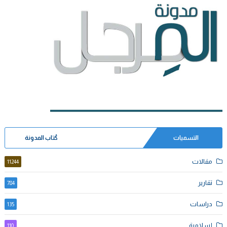
التسميات
كُتاب المدونة
مقالات
11244
تقارير
784
دراسات
135
إسلامية
110