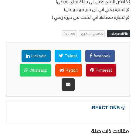
‏( گلاص الماي يعني اني جايك بماي وجهي)
‏ (والخبزة يعني اني ابن خير مو جوعان)
‏ (والخيارة معناتها اني انخنت من خيرة ربعي )
التصنيفات:
محسن الشمري
مقالات
Linkedin
Twitter
facebook
Whatsapp
Reddit
Pinterest
REACTIONS:
مقالات ذات صلة