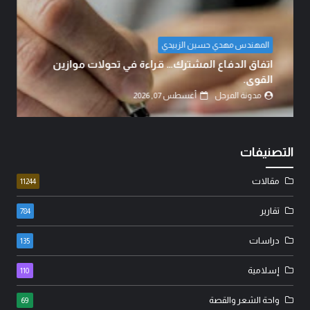
المهندس مهدي حسين الزبيدي
اتفاق الدفاع المشترك… قراءة في تحولات موازين
القوى.
مدونة المرجل
أغسطس 07, 2026
التصنيفات
مقالات
11244
تقارير
784
دراسات
135
إسلامية
110
واحة الشعر والقصة
69