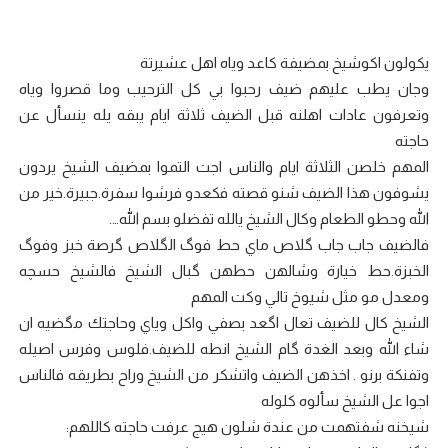
يكولون اكوشيخ بمضيفة كاعد وياه اهل عشيرتة
وجان يطب عليهم ضيف رحبوا بي كل الترحيب وما قصروا وياه
وتعرفون عادات اهلنه قبل الضيف ثلاثة ايام يبقه يله ينسأل عن
حاجته
المهم خلصن الثلاثة ايام والناس اجت التموا بمضيف الشيخ يردون
يشوفون هذا الضيف شنو قصته فكعدو فرشوا سفرة.جبيرة.خير من
الله وحطو الطعام وكال الشيخ يالله تفضلو بسم الله….
فالضيف جاب جاب گلاص ماي حط فوگ الگلاص گرصة خبز وفوگ
الخبزة.حط خيارة وشالهن حطهن گبال الشيخ فالشيخ حسچه
ومعدل مو مثل شيوخ تالي وكت المهم
الشيخ كال للضيف تعال اگعد بصفي واكل وياي وحاجتك مگضيه ان
شاء الله وبعد الغدة گام الشيخ انطه للضيف.فلوس وفرس اصيله
وتفنكة برنو . اخذهن الضيف واتشكر من الشيخ وراح بطريقه فالناس
اجوا عل الشيخ سألوه كلوله
شيخنه شفتهمت من عندة شلون هيج عرفت حاجته كاللهم: