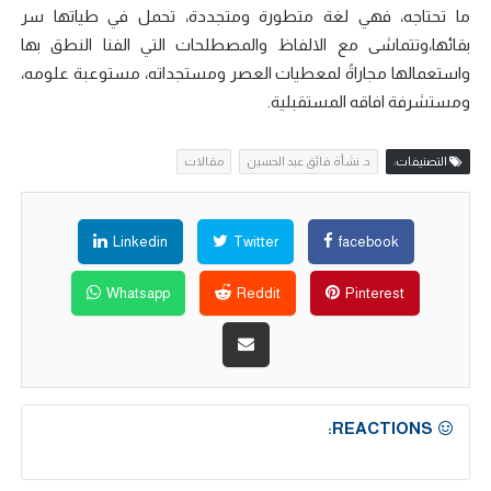
ما تحتاجه، فهي لغة متطورة ومتجددة، تحمل في طياتها سر
بقائها،وتتماشى مع الالفاظ والمصطلحات التي الفنا النطق بها
واستعمالها مجاراةً لمعطيات العصر ومستجداته، مستوعبة علومه،
ومستشرفة افاقه المستقبلية.
التصنيفات:
د. نشأة فائق عبد الحسين
مقالات
Linkedin
Twitter
facebook
Whatsapp
Reddit
Pinterest
REACTIONS: