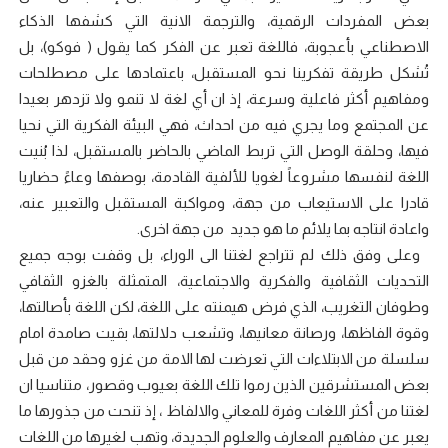
بعض المفردات الرقمية، والترجمة الانية التي كشفها الذكاء
الاصطناعي بأعجوبة، فاللغة تعبر عن الفكر كما يقول ( فوكو)، بل
تُشكل طريقة تفكرينا نحو المستقبل، باعتمادها على مصطلحات
ومفاهيم أكثر فاعلية وسرعة، إذ ان أي لغة لا تنمو ولا تزدهر بعيدا
عن المجتمع وما يجري فيه من احداث، فهي البيئة الفكرية التي نحيا
فيها، وحلقة الوصل التي تربط الماضي بالحاضر بالمستقبل، لذا بُنيت
اللغة لنفسها مشروعاً لغويا للألفية القادمة، بوصفها وعاءً حضاريا
قادرا على الاستيعاب من جهة، ومواكبة المستقبل والتعبير عنه،
واعادة انتاجه بما يلائم ما هو جديد من جهة اخرى.
وعلى وفق ذلك لم تتراجع لغتنا الى الوراء، بل وقفت بوجه جميع
التحديات الثقافية والفكرية والاجتماعية، المتمثلة بالغزو الثقافي
وطوفان التغريب، الذي فرض هيمنته على اللغة، لكن اللغة بأصالتها،
وقوة الفاظها، ورصانة معانيها، وتشعب دلالتها، بقيت صامدة امام
سلسلة من الابتلاءات التي تعرضت لها الامة من غزو وحقد من قبل
بعض المستشرقين الذين رموا تلك اللغة بعيوب وقصور، متناسيا ان
لغتنا من أكثر اللغات وفرة للمعاني والالفاظ ، إذ تنحت من جذورها ما
يعبر عن مفاهيم المعارف والعلوم الجديدة، وتهب لغيرها من اللغات