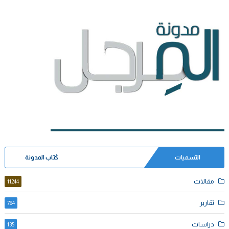
التسميات
كُتاب المدونة
مقالات
11244
تقارير
784
دراسات
135