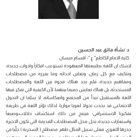
د. نشأة فائق عبد الحسين
كلية الامام الكاظم" ع "- اقسام ميسان
لاشك ان اللغة بطبيعتها المعهودة تستوعب افكاراً وادوات جديدة،
وتتكيف مع كل زمان، وتعاين احداثه وما يفرزه من مصطلحات
ومفاهيم جديدة، فلم نجد هناك فجوة بين اللغة والمصطلحات
المستحدثة، بل هناك تعايش حميما بينهما، لأن الكيفية التي تفكر فيها
اللغة بالمستقبل تبدأ من المجتمع وانعكاساته، لا سيّما ان التحول
الاجتماعي قد يحدث تحولا لغويا موازيا، لذلك تؤثر اللغة في طريقة
تفكيرنا الاستشرافي؛ فينتج من ذلك استكشاف دلالات،وصيغاً
واستعارات جديدة، تحل محل المصطلحات القديمة التي تكون الاخيرة
جذرها اللغوي، فعلى سبيل المثال ظهر مصطلح ( السخرية ) جلّيا في