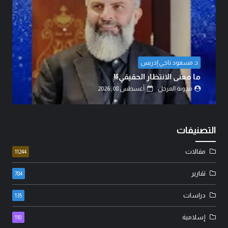
المهندس مهدي حسين الزبيدي
اتفاق الدفاع المشترك… قراءة في تحول
القوى.
مدونة المرجل
أغسطس 07, 2026
التصنيفات
مقالات
11244
تقارير
784
دراسات
135
إسلامية
110