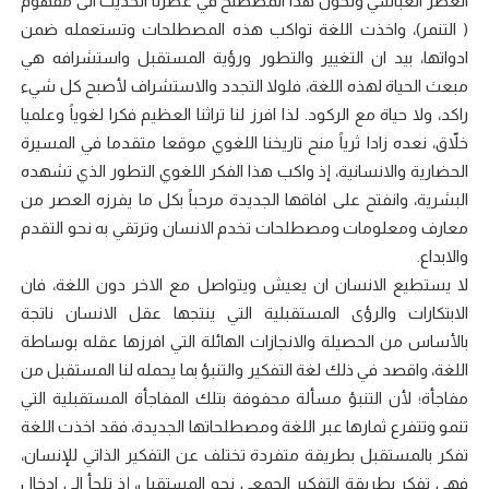
العصر العباسي وتحول هذا المصطلح في عصرنا الحديث الى مفهوم
( التنمر)، واخذت اللغة تواكب هذه المصطلحات وتستعمله ضمن
ادواتها، بيد ان التغيير والتطور ورؤية المستقبل واستشرافه هي
مبعث الحياة لهذه اللغة، فلولا التجدد والاستشراف لأصبح كل شيء
راكد، ولا حياة مع الركود. لذا افرز لنا تراثنا العظيم فكرا لغوياً وعلميا
خلاّق، نعده زادا ثرياً منح تاريخنا اللغوي موقعا متقدما في المسيرة
الحضارية والانسانية، إذ واكب هذا الفكر اللغوي التطور الذي تشهده
البشرية، وانفتح على افاقها الجديدة مرحباً بكل ما يفرزه العصر من
معارف ومعلومات ومصطلحات تخدم الانسان وترتقي به نحو التقدم
والابداع.
لا يستطيع الانسان ان يعيش ويتواصل مع الاخر دون اللغة، فان
الابتكارات والرؤى المستقبلية التي ينتجها عقل الانسان ناتجة
بالأساس من الحصيلة والانجازات الهائلة التي افرزها عقله بوساطة
اللغة، واقصد في ذلك لغة التفكير والتنبؤ بما يحمله لنا المستقبل من
مفاجأة؛ لأن التنبؤ مسألة محفوفة بتلك المفاجأة المستقبلية التي
تنمو وتتفرع ثمارها عبر اللغة ومصطلحاتها الجديدة، فقد اخذت اللغة
تفكر بالمستقبل بطريقة متفردة تختلف عن التفكير الذاتي للإنسان،
فهي تفكر بطريقة التفكير الجمعي نحو المستقبل، إذ تلجأ الى ادخال