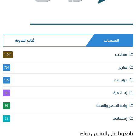
التسميات
كُتاب المدونة
مقالات
11244
تقارير
784
دراسات
135
إسلامية
110
واحة الشعر والقصة
69
إقتصادية
25
تابعونا على الفيس بوك