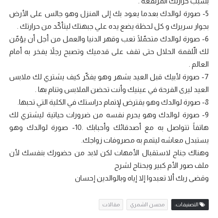
بسبب حرارتك المرتفعة .
5- صورة لوالدك بعدما يعود بك إلى المنزل وهو جالس على الأرض
بجوار سريرك و كل لحظة يضع يده علي جبهتك ليتأكّد من حرارتك .
6- صورة لوالدك متحمّلًا تعب وقهر الدنيا والعمل من أجل أن يؤمّن
لك الّلقمة الحلال حتى تقف على قدميك وتصبح رجلاً يفخر به أمام
العالم .
7- صورة لأبيك قبل العيد بشهر وهو يفكّر كيف يشتري لك ملابس
العيد ليرى الفرحة في عينيك وأنت تحضن الملابس وتنام بها .
8- صورة لوالدك وهو يقترض لإتمام دراستك في الكلية التي تحبها.
9- صورة لوالدك وهو يحرم نفسه من ضرورات حياتية ليشتري لك
هاتفاً تتواصل به مع أصدقائك وأحبابك .10- صورة لوالدك وهو
يستبدل معاشه ليتمم به مصروفات زواجك.
وهناك جناح لاستقبال الأمهات لكن لابد من حضورك بنفسك لأن
ملف صور الأم كبير ويحتاج لشرح
وقضى ربك ألا تعبدوا إلا إياه وبالوالدين إحسان
التصنيفات:
محسن الشمري
مقالات