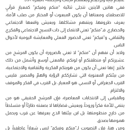
ففي هاتين الآيتين تتجلى ثنائية “منكم وفيكم” كمعيارٍ قرآنيٍ
للاصطفاء، ومعناها أن يكون المبعوث أو المختار من صلب الأمة،
يعرف ظروفها، ويتفهم مشاكلها، ويعيش واقعها الاجتماعي
والحضاري. فـ”منكم” تعني الانتماء إلى ذات النسيج الاجتماعي والفكري
والثقافي، و”فيكم” تعني الحضور الفعلي والمعايشة اليومية لأحوال
الناس.
ولابد أن نفهم أن “منكم” لا تعني بالضرورة أن يكون المرشح من
عشيرتكم أو منطقتكم أو لونكم، فالمعنى أوسع وأشمل من ذلك
بكثير. إنها تعني أن يكون من هويتكم الفكرية والثقافية والاجتماعية،
من بيئتكم المعنوية التي تشارككم الرؤية والهمّ والمصير. فليس
القرب الجغرافي أو النسبي هو المعيار، بل القرب في الفكر والموقف
والالتزام.
وبالقياس إلى الانتخابات المعاصرة، فإن المرشح الحقيقي هو من
ينتمي للأمة فكراً وروحاً، ويعيش قضاياها لا بصفته طارئاً أو متسلطاً
من خارج منظومتها، بل ابن بيئتها الذي يعرفها عن قرب ويحمل
همومها بصدق.
ومن هنا، فإن التصويت لـ”منكم وفيكم” ليس شعاراً عاطفياً، بل