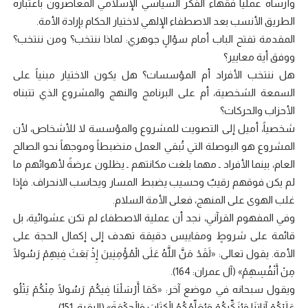
وأرساه عملياً فقهاء الفكر السياسي الإسلامي المعاصرون باعتباره
الطريق الأنسب بعد الاصطفاء الإلهي لاختيار الحكام بإرادة الأمة.
المقدمة تفتح الباب أمام سؤالٍ جوهري: لماذا ننتخب؟ ومن ننتخب؟
ووفق أية معايير؟
هل ننتخب الأفراد أم المؤسسات؟ هل يكون الاختيار مبنياً على
السمعة الشخصية، أم على البرنامج والنهج والمشروع الذي تتبناه
الأحزاب والحركات؟
شخصياً، أميل إلى التصويت للمشروع والمؤسسة لا للأشخاص، لأن
المشروع هو البوصلة التي تُبقي العمل منضبطاً وموجهاً نحو الصالح
العام، بينما الأفراد ـ مهما بلغت مكانتهم ـ يظلون عرضةً لأهوائهم ما
لم يكن فوقهم رقيبٌ وحسيب يضبط المسار ويحاسب الانحراف. فإذا
غلب الهوى على المنهج، فعلى الأمة السلام.
وفي المفهوم القرآني، نجد أن عملية الاصطفاء لم تكن عشوائية، بل
قائمة على شروطٍ ومقاييس دقيقة تهدف إلى إكمال الحجة على
الأمة. يقول تعالى: «لَقَدْ مَنَّ اللَّهُ عَلَى الْمُؤْمِنِينَ إِذْ بَعَثَ فِيهِمْ رَسُولًا
مِنْ أَنْفُسِهِمْ» (آل عمران: 164).
ويقول سبحانه في موضع آخر: «كَمَا أَرْسَلْنَا فِيكُمْ رَسُولًا مِنْكُمْ يَتْلُو
عَلَيْكُمْ آيَاتِنَا وَيُزَكِّيكُمْ وَيُعَلِّمُكُمُ الْكِتَابَ وَالْحِكْمَةَ» (البقرة: 151).