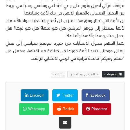
موقف قرآني أصيل يقوم على وعيٍ اجتماعي وفقهي وسياسي، يربط
بين الاختيار الإنساني والمعيار الإلهي في بناء الأمة وقيادتها.
إن الأمة التي تختار وفق هذا الميزان، لن تُخدع بالشعارات ولا بالأسماء،
لأنها ستنظر إلى جوهر المرشح: هل هو منها؟ هل هو فيها؟ هل
يحمل مشروعها وآلامها وآمالها؟
بهذا الفهم تتحول الانتخابات من مجرد موسمٍ سياسي إلى فعلٍ
إيماني ووطني يعيد للأمة دورها في صناعة مستقبلها، ويجعل من
“منكم وفيكم” قاعدةً قرآنية في الوعي الانتخابي الراشد.
التصنيفات:
سالم رحيم عبد الحسن
مقالات
Linkedin
Twitter
facebook
Whatsapp
Reddit
Pinterest