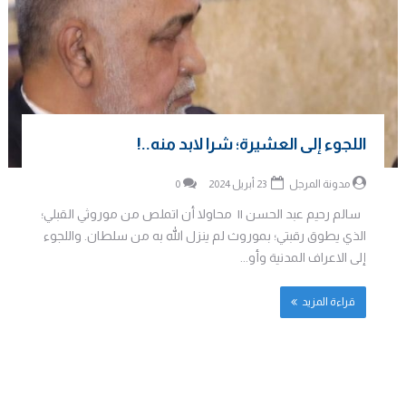
اللجوء إلى العشيرة؛ شرا لابد منه..!
مدونة المرجل
23 أبريل 2024
0
سالم رحيم عبد الحسن || محاولا أن اتملص من موروثي القبلي؛
الذي يطوق رقبتي؛ بموروث لم ينزل الله به من سلطان. واللجوء
إلى الاعراف المدنية وأو...
قراءة المزيد