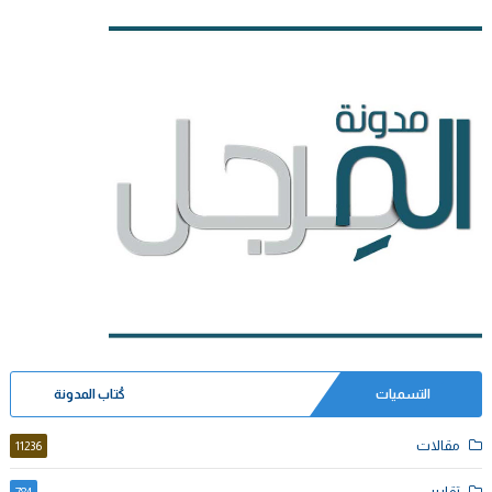
التسميات
كُتاب المدونة
مقالات
11236
تقارير