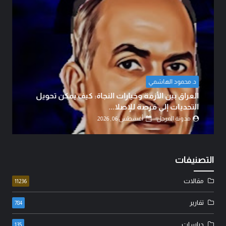
د. محمود الهاشمي
العراق بين الأزمة وخيارات النجاة: كيف يمكن تحويل
التحديات إلى فرصة للإصلا...
مدونة المرجل
أغسطس 06, 2026
التصنيفات
مقالات
11236
تقارير
784
دراسات
135