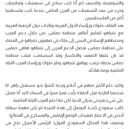
والشوفينية، وللاسف كم أنا كنت ساذج في سبعينيات وثمانينيات
وجزء من عقد التسعينات من القرن الماضي عندما كنت فلسطينيا
أكثر من الفلسطينيين.
بعد التفاف ملوك ورؤساء الدول العربية وبالذات دول الرجعية العربية
مع نتنياهو لتقليم أظافر منظمة حماس ،من خلال دعم العرب
ومحيطهم الإسلامي السني إلى ملك بني صهيون نتنياهو في القضاء
على منظمة حماس، بفضل الدعم العربي إلى نتنياهو هاهي حماس
قد بان عليها الضعف والانكسار وقد استسلمت، قبلت منظمة
حماس بخطة ترمب، ووافق نتنياهو، ونام ملوك ورؤساء العرب الليلة
الماضية نومة هادئة،
واكيد حلم الكثير منهم في أحلام وردية للتنبؤ نحو مستقبل زاهر، انا
شخصيا البارحة قبل الصلاة رأيت قمرا منيرا في السماء اكيد أنا مقبل
على شيء يفرحني بحياتي الدنيا، لكن ماذا حلم العرب الليلة الماضية.
كاتب سعودي كتب( التوصلُ إلى هذه النتيجة لم يكن مهمةً سهلة
آخذين في الاعتبار تعقيداتِ الوضع الإقليمي والعسكري في القطاع).
ويضيف هذا المحلل السعودي القول( الرئيس الأميركي نجحَ في