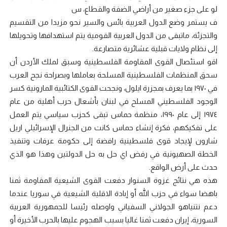
لو على جزء صغير من أراضي الضفة والقطاع، س
ف يستمر وضع الدول العربية بائس والسير نحو مزيدا من التقسيم
والتجزئة، ماتبقى من الدول العربية القومية يتم استهدافها وتحويلها
إلى نظام ولايات قبلية عشائرية متصارعة.
اقو استئصال القوى المقاومة الفلسطينية وسبق لملك الأردن أن
سحق المنظمات الفلسطينية المسلحة بعاملها وبصراحة نجح العرب
في ١٩٧٠ بما يعرف بمجزرة ايلول، ونجحت القوى الكتائبية المارونية كسر
الوجود الفلسطيني المسلح في لبنان بأشعال حرب أهلية من عام
١٩٧٤ إلى عام ١٩٩٠، منظمة حماس تبقى كحزب سياسي يتم العمل
على تفكيكهم، فكرة إنشاء حماس كانت من الجنرال الإسرائيلي اريل
شارون لإيجاد قوى فلسطينية رافضة إلى حكومة عرفات وتنفيذ
الخطة الصهيونية في رفض اي حل به حل الدولتين وهذا هو الذي
حدث على أرض الواقع.
هذه هي نتائج غزوة السنوار دفعت القوى الشيعية المقاومة ثمنا
باهضا سواء في حزب الله أو إبادة الاقلية الشيعية في سوريا عندما
دعم نتنياهو الجولاني السفياني واوصله رئيسا للجمهورية العربية
السورية، إيران دفعت ثمنا غاليا بسبب الهجوم عليها بالحرب الأخيرة أو