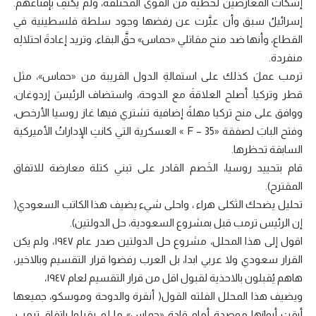
إسكات المعارضين لخطتِه من القوى المختلفة، ولم يكتفِ بإقناعهم.
إسرائيلُ سبق وأن عبَّرت عن رفضها وجود سلطة فلسطينية في
القطاع، وأنها ضد منح مقاتلي «حماس» حقَّ البقاء، وتريد إعادةَ احتلالِه
منفردة.
ترمب عملَ كذلك على استمالةِ الدول القريبة من «حماس»، مثل
قطر وتركيا. أصلح العلاقةَ مع الدوحة، واستضاف الرئيسَ إردوغان،
ووافق على منح تركيا مهلةً إضافية تشتري فيها غاز روسيا الأرخص،
وفتح البابَ لصفقة «F – 35 » العسكرية التي كانتِ الإداراتُ الأميركية
السابقة تحظرها.
قام بتحييد روسيا، الخَصم القادر على تبني كتلة معارضة للاتفاق
المقترح).
تحليل يضحك الثكلى هراء ، واحلى شيء يضيف هذا الكاتب السعودي(
إن الرئيس ترمب قبل بمشروع السعودية، حل الدولتين).
اقول إلى هذا المحلل، مشروع حل الدولتين صدر عام ١٩٤٧، ولم يكن
القرار سعودي ولا عربي ابدا، بل العرب رفضوا قرار التقسيم وبالاخير،
هاهم يُقبلون بالاحذية لقبول اقل من قرار التقسيم لعام ١٩٤٧،
ويضيف هذا المحلل الفلته القول( أنقرة والدوحة وموسكو، جميعها
أبقت أبوابَها موصدة أمام قادة «حماس» ما لم يقبلوا باتفاق ترمب.