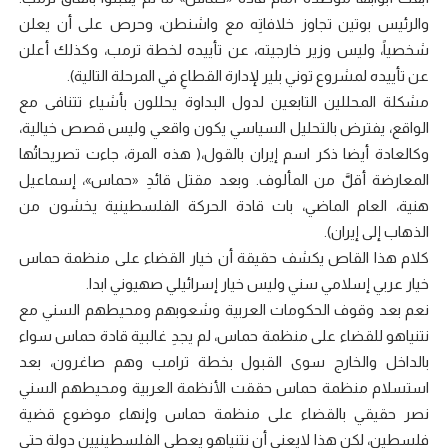
والرئيس بوتين تجاوز خلافاتِه مع واشنطن، وحرص على أن يعلن
شخصياً، وليس وزير خارجيته، عن تأييده لخطة ترمب، وكذلك أعلن
عن تأييده لمشروع توني بلير لإدارة القطاعِ في المرحلة التالية).
مشكلة المحللين التابعين لدول البداوة يحللون بأشياء تتنافى مع
الواقع، يفترض بالتحليل السياسي يكون واقعي وليس قصص خيالية،
وكالعادة أيضا ذكر اسم إيران بالقول،( هذه المرة، جاءت تصريحاتُها
المعارضة أقلَّ من المألوف. وبعد مقتل قائدِ «حماس»، إسماعيل
هنية، العام الماضي، بات قادة الحركة الفلسطينية يخشون من
الذهاب إلى إيران).
كلام هذا القاص يكشف حقيقة أن خيار القضاء على منظمة حماس
خيار عربي إسلامي سني وليس خيار إسرائيلي صهيوني ابدا.
نعم بعد وقوف الحكومات العربية وشعوبهم ومحيطهم السني مع
نتنياهو للقضاء على منظمة حماس، لم يجدِ غالبية قادة حماس سواء
بالداخل والخارج سوى القبول بخطة ترامب وهم صاغرون، بعد
استسلام منظمة حماس حققت الأنظمة العربية ومحيطهم السني
نصر حقيقي بالقضاء على منظمة حماس وإنهاء موضوع قضية
فلسطين، لكن هذا لايعني أن نتنياهو يعطي الفلسطينيين دولة حتى