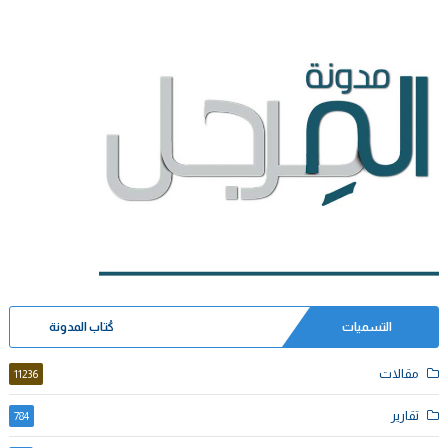
التسميات
كُتاب المدونة
مقالات
11236
تقارير
784