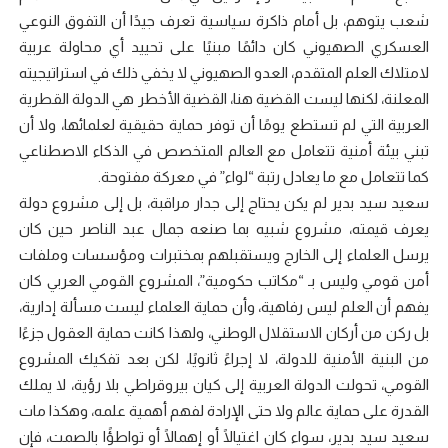
شعب يتوهم، بل أمام ذاكرة سياسية تعرف جيدًا أن التفوق النوعي
العسكري الصهيوني كان دائمًا مبنيًا على تحييد أي محاولة عربية
لامتلاك العلم المتقدم، العدو الصهيوني لا يخفي ذلك في استراتيجيته
المعلنة، لكنها ليست القضية هنا، القضية الأخطر هي الدولة القطرية
العربية التي لم تستطع يومًا أن توفر حماية حقيقية لعلمائها، ولا أن
تبني بيئة أمنية تتعامل مع العالم المتخصص في الذكاء الاصطناعي
كما تتعامل مع ما يعادل رتبة “لواء” في معركة مفتوحة.
سعيد سيد بدير لم يكن يحتاج إلى جدار مراقبة، بل إلى مشروع دولة
يعرف قيمته، مشروع شبيه بما صنعه جمال عبد الناصر حين كان
يرسل العلماء إلى الخارج ويستقبلهم بمختبرات ومؤسسات وملفات
أمن قومي وليس بـ “مكاتب حكومية”، المشروع القومي العربي كان
يفهم أن العلم ليس رفاهية، وأن حماية العلماء ليست مسألة إدارية،
بل ركن من أركان الاستقلال الوطني، ولهذا كانت حماية العقول جزءًا
من البنية الأمنية للدولة، لا إجراءً ثانويًا، لكن بعد تفكيك المشروع
القومي، تحولت الدولة العربية إلى كيان بيروقراطي بلا رؤية، لا يملك
القدرة على حماية عالم ولا حتى الإرادة لفهم أهمية علمه، وهكذا مات
سعيد سيد بدير، سواء كان اغتيالًا أو إهمالًا أو تواطؤًا بالصمت، فإن