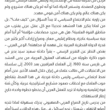
الرجل من شرفة شقة في الإسكندرية، وينتهي الملف الرسمي سريعًا،
وتطوى الصفحة، وتستمر الحياة كما لو أنه لم يكن هناك مشروع، ولم
يكن هناك عالم، ولم يكن هناك أمن قومي مهدد.
من زاوية علم الاجتماع السياسي، لا يبدأ السؤال من “كيف مات؟”، بل
من لماذا يتكرر هذا المشهد تحديدًا مع كل عقل عربي يقترب من
مناطق القوة العلمية؟، هل هي مجرد مصادفات مؤلمة؟ أم أننا أمام
بنية سياسية عاجزة، ونظام إقليمي معادٍ، وصراع إرادات أكبر بكثير من
قدرة الدولة القطرية العربية على فهمه أو مجابهته؟، الوعي العربي –
بغض النظر عن التقرير الرسمي – يقرأ حادثة سعيد سيد بدير في
ضوء ذاكرة طويلة من استهداف العقول العربية، من يحيى المشد
في باريس سنة 1980، إلى العلماء العراقيين بعد 2003، إلى سلسلة
من الاغتيالات التي طالت علماء في إيران خلال العقد الأخير، نحن أمام
نمط اجتماعي-سياسي وليس حادثة فردية، في هذا النمط، يتقاطع
موت العلماء مع لحظات صعود مشاريع استراتيجية عربية، وكأن ثمة
قوة إقليمية ودولية لا تريد للعقل العربي أن يخطو خطوة واحدة خارج
إطار الاستهلاك.
من يدرس تاريخ الصراع العربي–الصهيوني يدرك بسهولة لماذا تتجه
أصابع الاتهام – شعبيًا – نحو إسرائيل في مثل هذه الحالات، لسنا أمام