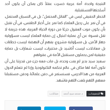
النتيجة واحدة: أمة عربية خسرت عقلًا كان يمكن أن يكون أحد
أسلحتها المستقبلية.
الخطر الحقيقي ليس في “القاتل المحتمل”، بل في النسيان المحتمل،
في أن نمر على رحيل العلماء كما نمر على أخبار الطقس، في أن نقبل
بأن يكون موت العقول جزءًا من دورة الحياة العربية، هذه جريمة لا
تقل قسوة عن أي عملية اغتيال، إن حماية العلماء ليست مسؤولية
جهاز الأمن، بل مسؤولية مشروع، يفهم أن النهضة ليست خطابات
بل معادلات، ليست أناشيد بل مختبرات، ليست شعارات بل حماية
حقيقية لمن يحملون مستقبل الأمة في عقولهم.
سعيد سيد بدير لم يمت وحده، بل مات معه جزء من قدرتنا على أن
نكون أمة لها مكان في عالم تحكمه التكنولوجيا، وإذا لم تتعلم الدول
العربية من هذا الدرس، فسنستمر في دفن علمائنا، ودفن مستقبلنا
معهم، اللهم بلغت اللهم فاشهد.
التصنيفات:
د. محمد سيد أحمد
مقالات