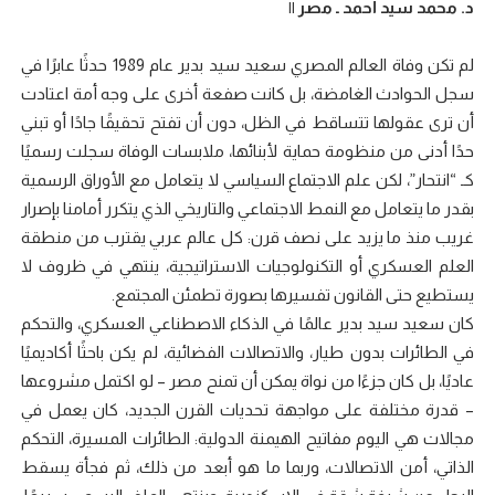
د. محمد سيد أحمد ـ مصر ||
لم تكن وفاة العالم المصري سعيد سيد بدير عام 1989 حدثًا عابرًا في
سجل الحوادث الغامضة، بل كانت صفعة أخرى على وجه أمة اعتادت
أن ترى عقولها تتساقط في الظل، دون أن تفتح تحقيقًا جادًا أو تبني
حدًا أدنى من منظومة حماية لأبنائها، ملابسات الوفاة سجلت رسميًا
كـ “انتحار”، لكن علم الاجتماع السياسي لا يتعامل مع الأوراق الرسمية
بقدر ما يتعامل مع النمط الاجتماعي والتاريخي الذي يتكرر أمامنا بإصرار
غريب منذ ما يزيد على نصف قرن: كل عالم عربي يقترب من منطقة
العلم العسكري أو التكنولوجيات الاستراتيجية، ينتهي في ظروف لا
يستطيع حتى القانون تفسيرها بصورة تطمئن المجتمع.
كان سعيد سيد بدير عالمًا في الذكاء الاصطناعي العسكري، والتحكم
في الطائرات بدون طيار، والاتصالات الفضائية، لم يكن باحثًا أكاديميًا
عاديًا، بل كان جزءًا من نواة يمكن أن تمنح مصر – لو اكتمل مشروعها
– قدرة مختلفة على مواجهة تحديات القرن الجديد، كان يعمل في
مجالات هي اليوم مفاتيح الهيمنة الدولية: الطائرات المسيرة، التحكم
الذاتي، أمن الاتصالات، وربما ما هو أبعد من ذلك، ثم فجأة يسقط