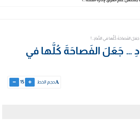
َعَلَ الفَصاحَةَ كُلَّها في الضّادِ..!
ِ … جَعَلَ الفَصاحَةَ كُلَّها في
حجم الخط
15