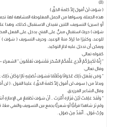
(8)
( سَوْفَ لَنْ أقولَ إلّا كلمةَ الحَقِّ )
هذه الجملة، وسواها من الجمل المغلوطة المشابهة لها، تجمع ب
أو (سين) التسويف، اللتين تفيدان الاستقبال كذلك، وهذا غلط و
سَوْفَ ) حرفُ استقبالٍ مبنيٌّ على الفتح، يدخل على الفعل المضارع 
للوعد، وكثيرًا ما يُرادُ منهُ الوعيد، وحرف التسويف ( سَوْف
ويمكن أن تدخلَ عليه لامُ التوكيد،
كقوله تعالى:
” إِنَّهُ لَكَبِيرُكُمُ الَّذِي عَلَّمَكُمُ السِّحْرَ فَلَسَوْفَ تَعْلَمُونَ ” الشعراء – 49.
وقال تعالى:
” وَمَن يَفْعَلْ ذَلِكَ عُدْوَانًا وَظُلْمًا فَسَوْفَ نُصْلِيهِ نَارًا وَكَانَ ذَلِكَ عَل
وبدلًا من ( سوف لن أقولَ إلّا كلمةَ الحقِّ )، علينا القول : ( لن أقولَ
وقال الشاعر الفرزدق:
” وَلَقَدْ عَلِمْتُ لَئِنْ فَزَارَة أُمّرَتْ … أنْ سَوْفَ تَطْمَعُ في الإمارَةِ أش
ولم نَرَ شاهدًا قرآنيًّا أو شعريًّا يجمع بين التسويف والنفي معًا، مُط
ورُبَّ قَوْل .. أنْفَذُ مِنْ صَوْل .