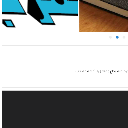
 منصة ابداع ومنهل للثقافة والادب