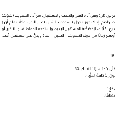
ين (لَنْ) وهي أداة النفي والنصب والاستقبال، مع أداة التسويف (سَوْفَ)
اضح، إذ لا يجوز دخول ( سَوْفَ – السّين ) على النفي، وكلّنا يعلم أن (
المُثْبَتِ، ليُخَصِّصَّهُ للمستقبل البعيد، ويُستخدم للمماطلة، أو للتأخير، أو
َ ) أوسع زمانًا من حرف التسويف ( السين – سـ ) ويدلُّ على مستقبل أبعد،
َى اللّهِ يَسِيرًا ” النساء -30 .
 إلّا كلمةَ الحقِّ ) .
جَعُ “.
ْلَقًا .