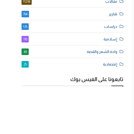
مقالات
11236
تقارير
784
دراسات
135
إسلامية
110
واحة الشعر والقصة
69
إقتصادية
25
تابعونا على الفيس بوك