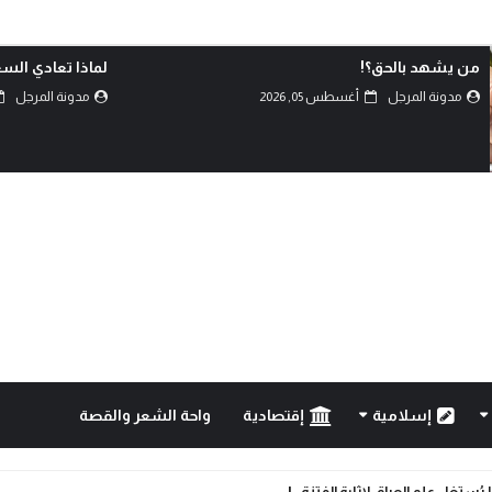
لماذا تعادي السعودية اليمن؟!
كربلاء.. انصال
مدونة المرجل
أغسطس 05, 2026
مدونة المرجل
إسلامية
إقتصادية
واحة الشعر والقصة
رة ضد الانانية وافشال للمخططات الشيطانية..!