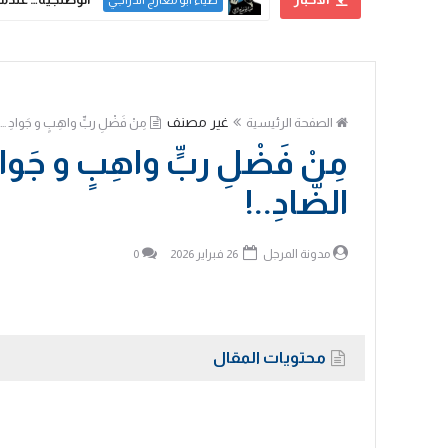
غير مصنف
الصفحة الرئيسية
مِنْ فَضْلِ ربٍّ واهِبٍ و جَوادِ … ج
مِنْ فَضْلِ ربٍّ واهِبٍ و جَواد
الضّادِ..!
مدونة المرجل
26 فبراير 2026
0
محتويات المقال