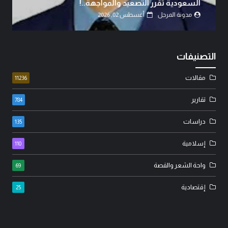
السعودية تقرر التصعيد والمواجهة..!
مدونة المرجل
أغسطس 02, 2026
التصنيفات
مقالات
11236
تقارير
784
دراسات
135
إسلامية
110
واحة الشعر والقصة
69
إقتصادية
25