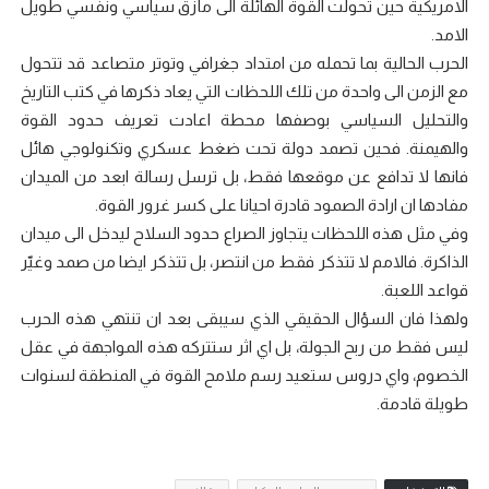
الامريكية حين تحولت القوة الهائلة الى مأزق سياسي ونفسي طويل
الامد.
الحرب الحالية بما تحمله من امتداد جغرافي وتوتر متصاعد قد تتحول
مع الزمن الى واحدة من تلك اللحظات التي يعاد ذكرها في كتب التاريخ
والتحليل السياسي بوصفها محطة اعادت تعريف حدود القوة
والهيمنة. فحين تصمد دولة تحت ضغط عسكري وتكنولوجي هائل
فانها لا تدافع عن موقعها فقط، بل ترسل رسالة ابعد من الميدان
مفادها ان ارادة الصمود قادرة احيانا على كسر غرور القوة.
وفي مثل هذه اللحظات يتجاوز الصراع حدود السلاح ليدخل الى ميدان
الذاكرة. فالامم لا تتذكر فقط من انتصر، بل تتذكر ايضا من صمد وغيّر
قواعد اللعبة.
ولهذا فان السؤال الحقيقي الذي سيبقى بعد ان تنتهي هذه الحرب
ليس فقط من ربح الجولة، بل اي اثر ستتركه هذه المواجهة في عقل
الخصوم، واي دروس ستعيد رسم ملامح القوة في المنطقة لسنوات
طويلة قادمة.