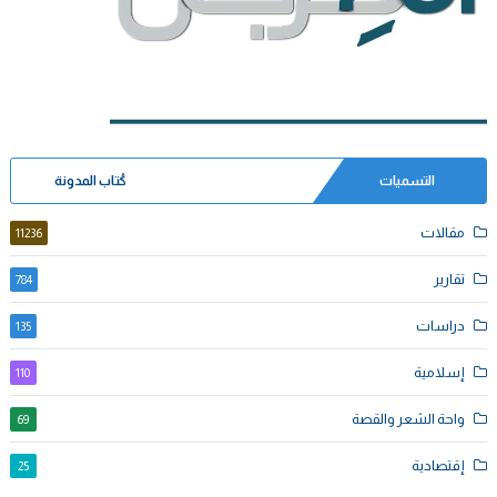
التسميات
كُتاب المدونة
مقالات
11236
تقارير
784
دراسات
135
إسلامية
110
واحة الشعر والقصة
69
إقتصادية
25