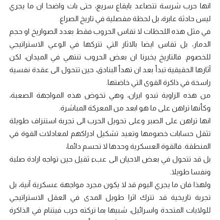
انها حرب شرسة تتصاعد بايقاع سريع، حتى بات واضحا ان ما يجري
ليس حادثة عابرة، بل لحظة مفصلية في تاريخ الصراع.
في مثل هذه اللحظات لا تقاس الحروب فقط بعدد الصواريخ او حجم
الدمار، بل تقاس ايضا بالاثار التي تتركها في الوعي الاستراتيجي
للخصوم. فالتاريخ يخبرنا ان بعض الحروب تنتهي في الميدان، لكن
آثارها الحقيقية تبدأ بعد ان تهدأ البنادق، حين تتحول الى عقدة نفسية
راسخة في ذاكرة القوى التي خاضتها.
من هذه الزاوية تبدو ايران، وهي تخوض هذه المواجهة الصعبة،
وكأنها تراهن على ما هو ابعد من المعركة المباشرة.
انها تراهن على الصبر وعلى تحويل الحرب الى تجربة استنزاف طويلة
تثقل حسابات خصومها وتعيد تشكيل ادراكهم لمعادلات القوة في
المنطقة. فالقوة العسكرية وحدها لا تحسم دائما،
بل قد تتحول في بعض الاحيان الى عبء ثقيل حين تواجه ارادة صلبة
ونفسا طويلا.
ولهذا فان ما يجري اليوم قد لا يكون مجرد مواجهة عسكرية آنية، بل
تجربة تاريخية قد تترك اثرا طويل المدى في العقل الاستراتيجي
للولايات المتحدة واسرائيل، شبيها بما تركته حرب فيتنام في الذاكرة