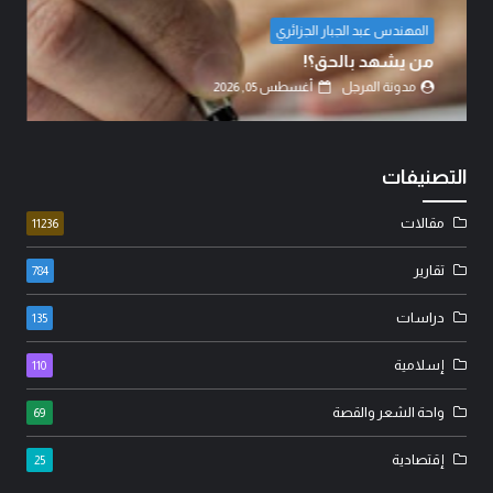
المهندس عبد الجبار الجزائري
من يشهد بالحق؟!
مدونة المرجل
أغسطس 05, 2026
التصنيفات
مقالات
11236
تقارير
784
دراسات
135
إسلامية
110
واحة الشعر والقصة
69
إقتصادية
25