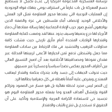
ترسانته العسكرية المدعومة أمريكياً إلى عبء تكتيكي لا يستطيع
حسم المعركة بل بات غارقاً في استنزاف يومي ينهك قواه الوجودية
إن العمليات النوعية التي ينفذها محور المقاومة تمثل الرد العملي
والأخلاقي الوحيد لإنصاف أبناء فلسطين في غزة والضفة الذين
يواجهون أبشع صور حرب الإبادة الجماعية إنها رسالة مفادها أن دماء
الأبرياء لها درع يحميها وسيف يذود عنها ​لقد وضعت كفاءة المقاومة
واقتدارها الولايات المتحدة أمام مأزق تاريخي حيث فشلت كافة
محاولات الترهيب والتحشيد في فك الارتباط بين ساحات المقاومة
مما جعل واشنطن تدفع ثمن انحيازها الأعمى لربيبتها المدللة عبر
فقدان نفوذها ومصداقيتها الأخلاقية بعد أن اصبح التنسيق العالي
بين أطراف المحور يعكس نضجاً سياسياً وعسكرياً غير مسبوق،
حيث تحولت الجبهات إلى جسد واحد يتحرك بحكمة واقتدار ليعاقب
المعتدي ويفرض عليه أثماناً باهظة في كل جغرافيا يطالها الرد.
​إن النصر ليس مجرد لحظة نهائية بل هو مسار من الصمود وتراكم
القوة وإفشال أهداف العدو وما يفعله محور المقاومة اليوم هو
تجسيد حي لاستعادة الكرامة العربية والإسلامية وتأكيد على أن
الحقوق لا تستجدى بل تنتزع بالثبات والاقتدار.