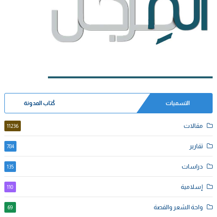
التسميات
كُتاب المدونة
مقالات
11236
تقارير
784
دراسات
135
إسلامية
110
واحة الشعر والقصة
69