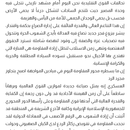
تحالفات القوى التقليدية نحن اليوم أمام مشهد تاريخي تتجلى فيه
وحدة المصير حيث تلتحم الساحات لتشكل درعاً لا يحمي الأرض
فحسب بل يحمي الوجدان الجمعي للأمة من اليأس والهزيمة
إن هذا التناغم العالي والقدرة الفائقة على إدارة الصراع بحكمة واقتدار،
يبشر ببزوغ فجر جديد تصاغ فيه العدالة بأيدي الشعوب الحرة وتتحول
فيه تضحيات غزة والضفة إلى وقود لنهضة شاملة تسترد الحقوق
المغتصبة وتنهي زمن الاستلاب لتظل إرادة المقاومة هي المنارة التي
تهتدي بها الأجيال نحو مستقبل تسوده السيادة المطلقة والحرية
والكرامة الإنسانية.
​إن ما يسطره محور المقاومة اليوم في ميادين المواجهة اصبح يتجاوز
مجرد الرد
العسكري إنه يمثل صياغة جديدة لموازين القوى العالمية وبرهاناً
ساطعاً على أن زمن الهيمنة الأحادية قد ولى دون رجعة إن الكفاءة
والقدرة العالية التي أبدتها قوى المقاومة وعلى رأسها الدور المحوري
للجمهورية الإسلامية الإيرانية وكافة الأذرع الشريفة في المنطقة قد
أثبتت أن إرادة الشعوب هي الرقم الأصعب في المعادلة الدولية لقد
نجحت المقاومة في تقويض ركائز الردع لدى الكيان الصهيوني وحولت