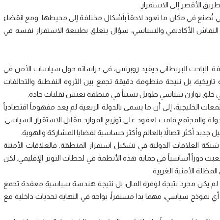
طريق الأقصر إلى الاستقرار.
ي تُصنع في مكان ما تعود لاحقاً بأشكال مختلفة إلى محيطها. ومع انقضاء
لنقاش الأكاديمي والسياسي، سؤال يتعلق بطبيعة الاستقرار نفسه في
تلفة. الباحث البريطاني ديفيد روبرتس، في دراساته حول سياسات الأمن في
تاريخية، بل نتيجة منظومة دقيقة تجمع بين الثروة النفطية والتحالفات
ت في خلق توازن سياسي طويل نسبياً في منطقة تعيش تقلبات حادة.
معات الخليجية، إلى أن ما يسمى بالدولة الريعية لم يعد مفهوماً اقتصادياً
 الدولة والمجتمع قامت لعقود على توزيع الموارد مقابل الاستقرار السياسي.
ديد أكثر اتصالاً بالعالم وأكثر حساسية لقضايا المشاركة والهوية.
بكة العلاقات الدولية في تشكيل استقرار المنطقة. فالعلاقات الأمنية
بت دوراً أساسياً في حماية هذه الأنظمة في لحظات التوتر الإقليمي. لكن
لمظلة الأمنية الغربية.
ج لم يكن مجرد نتيجة لوفرة المال، بل نتيجة هندسة سياسية معقدة تجمع
أي نموذج سياسي، مهما بدا مستقراً، يواجه في النهاية تحديات داخلية مع