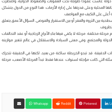
ي. دولة عاشت عقوداً طويلة تحت العقوبات والضغوط الدولية، واضطرت
ها المحلية وعلى قدرتها على إدارة الأزمات. هذا النوع من الدول يتشكل
 أعلى على التكيف مع العواصف.
حية بين الثروة والفقر أو بين الاستقرار والفوضى. السؤال الأعمق يتعلق
الظروف.
ة مختلفة. مرحلة لا يكفي فيها بناء الأبراج الزجاجية أو عقد التحالفات
لدولة والمجتمع، وفي معنى السيادة والاستقلال في عالم تتغير موازينه
 الدقيقة. قد تبدو الخريطة ساكنة من بعيد، لكنها في الحقيقة تتحرك
ئلة التي كانت مؤجلة لسنوات. عندها فقط تبدأ المرحلة الأصعب، مرحلة
Whatsapp
Reddit
Pinterest
L