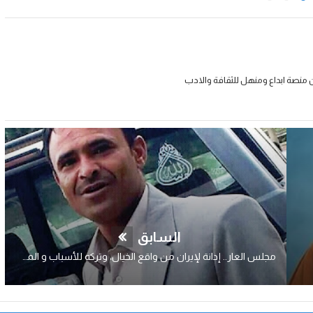
 منصة ابداع ومنهل للثقافة والادب
السابق
مجلس العار.. إدانة لإيران من واقع الخيال، وتركه للأسباب و المسببات..!