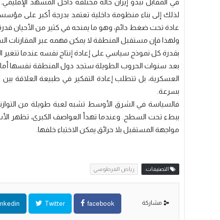
في المقابل تبدو إيران حالة مختلفة داخل المشهد الإقليم
لذلك إلى بناء منظومة داخلية تعتمد بدرجة أكبر على مؤسسات
عادة تحت ضغط دائم، وهو ما يمنحه في كثير من الأحيان قدرة
ولهذا فإن مستقبل المنطقة لا يمكن فهمه عبر المقارنات السط
بقدرة كل نموذج سياسي على إعادة إنتاج نفسه عندما تتغير 
بعد سنوات الحروب الطويلة ستجد دول المنطقة نفسها أمام مرحل
العسكرية، بل تتطلب إعادة التفكير في طبيعة العلاقة بين ا
بسرعة.
فالسياسة في الشرق الأوسط تشبه لعبة طويلة من التوازنات
ببطء تحت السطح. وعندما تهدأ العواصف الكبرى، تظهر الأس
مواجهة المستقبل بلا حرائق يمكن الاختباء خلفها.
التصنيفات:
رياض الفرطوسي
مشاركة
inkedin
Twitter
facebook