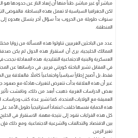
مباشر أو غير مباشر، ظناً منها أن إبعاد النار عن حدودها هو ال
لكن الجغرافيا السياسية لا تعمل بهذه البساطة. فالفوضى الت
سنوات طويلة من الحروب بدأ سؤال آخر يتسلل بهدوء إلى ا
المنطقة.
عدد من الباحثين الغربيين تناولوا هذه المسألة من زوايا مخ
الممالك الخليجية، يرى أن استقرار هذه الدول لم يكن صدفة 
العسكرية والبنية الاجتماعية التقليدية. هذه المعادلة نجح
في المقابل تشير الباحثة كورتني فريير، في دراساتها عن المجت
فقط، بل أصبح إطاراً سياسياً واجتماعياً كاملاً. فالعلاقة بين
غير أن هذه العلاقة بدأت تتعرض لتغيرات هادئة مع صعود جيل ج
بعض الدراسات الغربية ذهبت أبعد من ذلك، وناقشت تأثير ش
العميقة مع الولايات المتحدة، كما تشير عدة كتب ودراسات، لع
هذه الحماية نفسها خلقت اعتماداً استراتيجياً طويل الأمد على ا
كل هذه القراءات تقود إلى نتيجة مهمة. الاستقرار في الخلي
بين الاقتصاد والتحالفات والشرعية الاجتماعية. ومع ذلك فإن 
تغير الزمن.