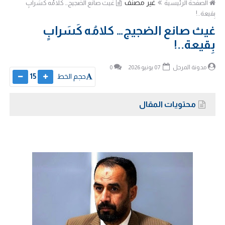
غير مصنف
الصفحة الرئيسية
غيث صانع الضجيج… كلامُه كَسَرابٍ
بِقيعة..!
غيث صانع الضجيج… كلامُه كَسَرابٍ
بِقيعة..!
مدونة المرجل
07 يونيو 2026
0
حجم الخط
15
محتويات المقال