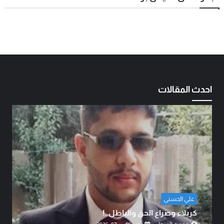
احدث المقالات
الشيخ الدكتور عبد الرضا البهادلي
دماءُ أبنائنا ليست رخيصة..!