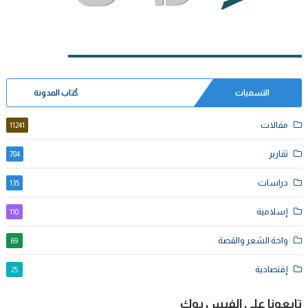
التسميات
كُتاب المدونة
مقالات
11241
تقارير
784
دراسات
135
إسلامية
110
واحة الشعر والقصة
69
إقتصادية
25
تابعونا على الفيس بوك