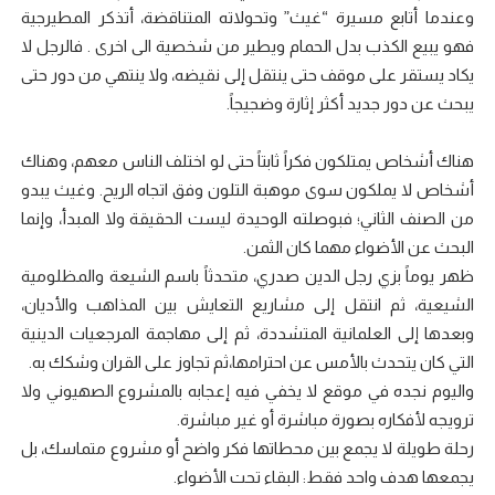
وعندما أتابع مسيرة “غيث” وتحولاته المتناقضة، أتذكر المطيرجية
فهو يبيع الكذب بدل الحمام ويطير من شخصية الى اخرى . فالرجل لا
يكاد يستقر على موقف حتى ينتقل إلى نقيضه، ولا ينتهي من دور حتى
يبحث عن دور جديد أكثر إثارة وضجيجاً.
هناك أشخاص يمتلكون فكراً ثابتاً حتى لو اختلف الناس معهم، وهناك
أشخاص لا يملكون سوى موهبة التلون وفق اتجاه الريح. وغيث يبدو
من الصنف الثاني؛ فبوصلته الوحيدة ليست الحقيقة ولا المبدأ، وإنما
البحث عن الأضواء مهما كان الثمن.
ظهر يوماً بزي رجل الدين صدري، متحدثاً باسم الشيعة والمظلومية
الشيعية، ثم انتقل إلى مشاريع التعايش بين المذاهب والأديان،
وبعدها إلى العلمانية المتشددة، ثم إلى مهاجمة المرجعيات الدينية
التي كان يتحدث بالأمس عن احترامها،ثم تجاوز على القران وشكك به.
واليوم نجده في موقع لا يخفي فيه إعجابه بالمشروع الصهيوني ولا
ترويجه لأفكاره بصورة مباشرة أو غير مباشرة.
رحلة طويلة لا يجمع بين محطاتها فكر واضح أو مشروع متماسك، بل
يجمعها هدف واحد فقط: البقاء تحت الأضواء.