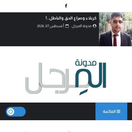
دماءُ أبنائنا ليست رخيصة..!
مدونة المرجل
أغسطس 07, 2026
القائمة