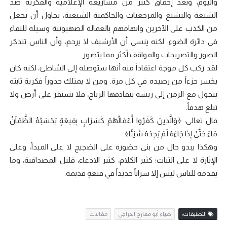
واليوم، وبعد إخفاق كثير من مشاريعه الإعلامية والفكرية ضد
الشيعة والتشيع والمرجعيات والحاكمية الشيعية، يحاول أن يجعل
من الكذب على الآخرين واتهامهم بالعمالة الصهيونية وسيلة للبقاء
في دائرة الضوء. لكنه ينسى أن الأرشيف لا يرحم، وأن الناس تتذكر
الصور والتصريحات والمواقف أكثر مما يتصور.
لقد ركب كل موجة اعتقاداً منه أنها ستوصله إلى الشاطئ، لكنه كان
يخسر جزءاً من رصيده في كل مرة. ومن لا يمتلك جذوراً فكرية ثابتة
يتحول مع الزمن إلى ريشة تتقاذفها الرياح، فلا تستقر على أرض ولا
تبلغ هدفاً.
قال تعالى: ﴿وَالَّذِينَ كَفَرُوا أَعْمَالُهُمْ كَسَرَابٍ بِقِيعَةٍ يَحْسَبُهُ الظَّمْآنُ
مَاءً حَتَّىٰ إِذَا جَاءَهُ لَمْ يَجِدْهُ شَيْئًا﴾.
وهكذا يبدو حال من بنى حضوره على الضجيج لا على المبدأ، وعلى
الإثارة لا على الثبات؛ كثير الكلام، كثير الادعاء، قليل المصداقية، وما
يقدمه للناس ليس إلا سراباً جديداً في قيعةٍ قديمة.
التصنيفات:
ضياء أبو معارج الدراجي
مقالات