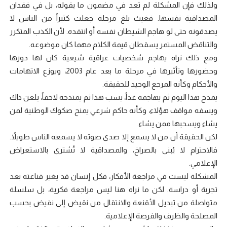
ولذلك فإن المشكلة لم تعد في مضمون ما يقوله، بل في فقدان
المصداقية نفسها. فغيث بلغ مرحلة جعلت كثيراً من الناس لا
يصدقونه حتى لو هاجم الشيطان نفسه أو انتقده. لأن الكذب المتكرر
والتناقض المستمر يسقطان قيمة الكلام مهما كان موضوعه.
ومع ذلك نراه يهاجم شخصيات عراقية شيعية كان لها دورها
وحضورها وتأثيرها في مرحلة ما بعد عام 2003، ويوزع الاتهامات
والأحكام وكأنه المرجع الوحيد للحقيقة.
يمدح هذا اليوم ثم يهاجمه غداً، يسب هذا ثم يمتدحه لاحقاً، يلعن ذاك
ويسفه مواقف هؤلاء، وكأنه حاكم شرعي يمنح صكوك الوطنية لمن
يشاء ويسحبها ممن يشاء.
لكن الحقيقة أن من لا يسمع إلا صدى صوته لا يسمعه الناس طويلاً.
فالاحترام لا يُبنى بالصراخ، والمصداقية لا تُشترى بالاستعراض
الإعلامي.
المشكلة ليست في مراجعة الأفكار، فكل إنسان قد يغير قناعته بعد
تجربة أو دراسة. لكن ما نراه هنا ليس مراجعة فكرية، بل سلسلة
متواصلة من تبديل الأقنعة والانتقال من نقيض إلى نقيض بحسب
المصلحة والظرف والفرصة الإعلامية.