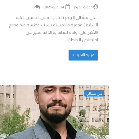
مدونة المرجل
24 يونيو 2026
0
علي مشالي || رغم تخشب لسان الحسين (عليه
السلام ) وجمرة ملامسته بسبب عطشه عند وضع
(الأكبر علي) ولده لسانه به الا انه تعبير عن
امتصاص العاطف...
قراءة المزيد
علي مشالي