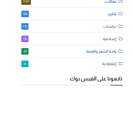
مقالات
11241
تقارير
784
دراسات
135
إسلامية
110
واحة الشعر والقصة
69
إقتصادية
25
تابعونا على الفيس بوك