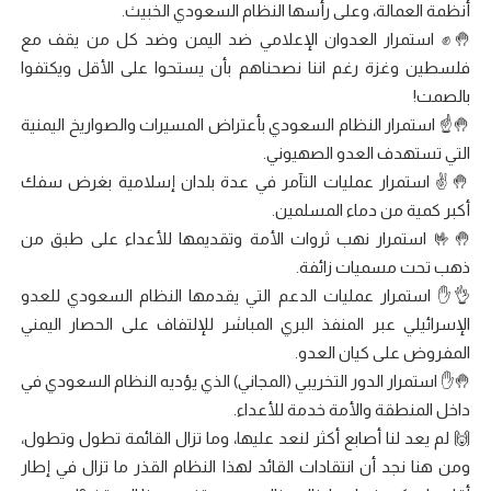
أنظمة العمالة، وعلى رأسها النظام السعودي الخبيث.
🤚✊ استمرار العدوان الإعلامي ضد اليمن وضد كل من يقف مع
فلسطين وغزة رغم اننا نصحناهم بأن يستحوا على الأقل ويكتفوا
بالصمت!
🤚☝️ استمرار النظام السعودي بأعتراض المسيرات والصواريخ اليمنية
التي تستهدف العدو الصهيوني.
🤚✌️ استمرار عمليات التآمر في عدة بلدان إسلامية بغرض سفك
أكبر كمية من دماء المسلمين.
🤚🤟 استمرار نهب ثروات الأمة وتقديمها للأعداء على طبق من
ذهب تحت مسميات زائفة.
👌✋ استمرار عمليات الدعم التي يقدمها النظام السعودي للعدو
الإسرائيلي عبر المنفذ البري المباشر للإلتفاف على الحصار اليمني
المفروض على كيان العدو.
🤚✋ استمرار الدور التخريبي (المجاني) الذي يؤديه النظام السعودي في
داخل المنطقة والأمة خدمة للأعداء.
🙌 لم يعد لنا أصابع أكثر لنعد عليها، وما تزال القائمة تطول وتطول،
ومن هنا نجد أن انتقادات القائد لهذا النظام القذر ما تزال في إطار