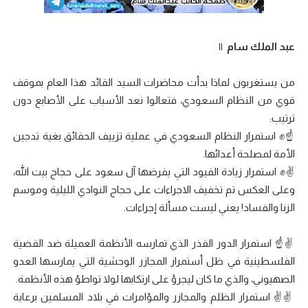
عبد الملك سام ||
من يستغربون لماذا بدأت محاضرات السيد القائد هذا العام بموقف
قوي من النظام السعودي، فتعالوا نعد الأسباب على الأصابع دون
ترتيب:
☝️✊ استمرار النظام السعودي في عملية تزييف الحقائق بغية تدجين
الأمة لمصلحة أعدائها.
✌️✊ استمرار زيادة القيود التي يفرضها آل سعود على حجاج بيت الله،
وعلى العكس تم تخفيف الاجراءات على حجاج النوادي الليلية وموسم
الزنا والفساد! يعني ليست مسألة إجراءات.
✌️☝️ استمرار الدور القذر الذي تمارسه الأنظمة العميلة ضد القضية
الفلسطينية في ظل أستمرار المجازر الوحشية التي يمارسها العدو
الصهيوني، والذي ما كان ليجرؤ على ارتكابها لولا تواطؤ هذه الأنظمة.
✌️✌️ استمرار الظلم والمجازر والمؤامرات في بلاد المسلمين برعاية