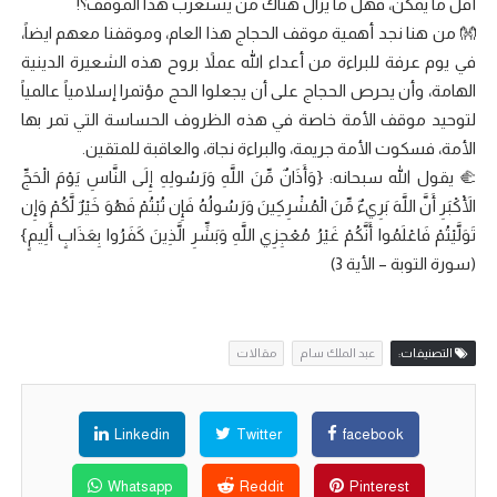
أقل ما يمكن، فهل ما يزال هناك من يستغرب هذا الموقف؟!
👐 من هنا نجد أهمية موقف الحجاج هذا العام، وموقفنا معهم ايضاً،
في يوم عرفة للبراءة من أعداء الله عملاً بروح هذه الشعيرة الدينية
الهامة، وأن يحرص الحجاج على أن يجعلوا الحج مؤتمرا إسلامياً عالمياً
لتوحيد موقف الأمة خاصة في هذه الظروف الحساسة التي تمر بها
الأمة، فسكوت الأمة جريمة، والبراءة نجاة، والعاقبة للمتقين.
🫲 يقول الله سبحانه: {وَأَذَانٌ مِّنَ اللَّهِ وَرَ‌سُولِهِ إِلَى النَّاسِ يَوْمَ الْحَجِّ
الْأَكْبَرِ‌ أَنَّ اللَّهَ بَرِ‌يءٌ مِّنَ الْمُشْرِ‌كِينَ وَرَ‌سُولُهُ فَإِن تُبْتُمْ فَهُوَ خَيْرٌ‌ لَّكُمْ وَإِن
تَوَلَّيْتُمْ فَاعْلَمُوا أَنَّكُمْ غَيْرُ‌ مُعْجِزِي اللَّهِ وَبَشِّرِ‌ الَّذِينَ كَفَرُ‌وا بِعَذَابٍ أَلِيمٍ}
(سورة التوبة – الأية 3)
التصنيفات:
عبد الملك سام
مقالات
Linkedin
Twitter
facebook
Whatsapp
Reddit
Pinterest