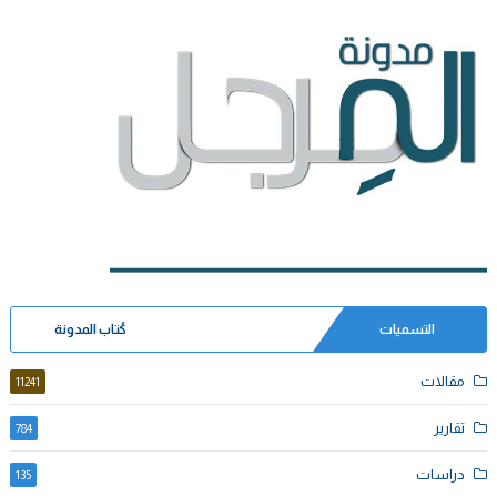
التسميات
كُتاب المدونة
مقالات
11241
تقارير
784
دراسات
135