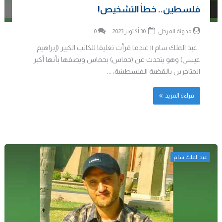
فلسطين.. خطأ التشخيص!
مدونة المرجل
30 أكتوبر 2023
0
عبد الملك سام || عندما قرأت تعليقا للكاتب الكبير (إبراهيم
عيسى) وهو يتحدث عن (حماس) بحماس ويصفها بأنها أكبر
المتاجرين بالقضية الفلسطينية، ...
قراءة المزيد
عبد الملك سام