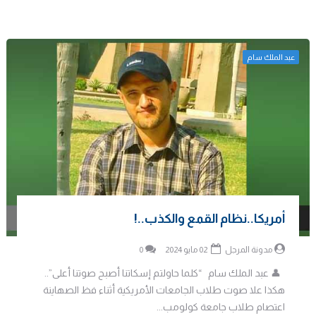
عبد الملك سام
أمريكا..نظام القمع والكذب..!
مدونة المرجل
02 مايو 2024
0
👤 عبد الملك سام “كلما حاولتم إسكاتنا أصبح صوتنا أعلى”..
هكذا علا صوت طلاب الجامعات الأمريكية أثناء فظ الصهاينة
اعتصام طلاب جامعة كولومب...