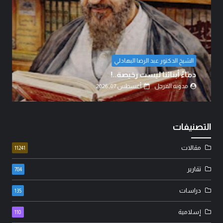
د. عامر الطائي
بين حكمة السياسة وأحقاد البدو: كيف تُدار المعارك
بعقول العلماء لا بغيرة ا...
مدونة المرجل
أغسطس 07, 2026
التصنيفات
مقالات
11241
تقارير
784
دراسات
135
إسلامية
110