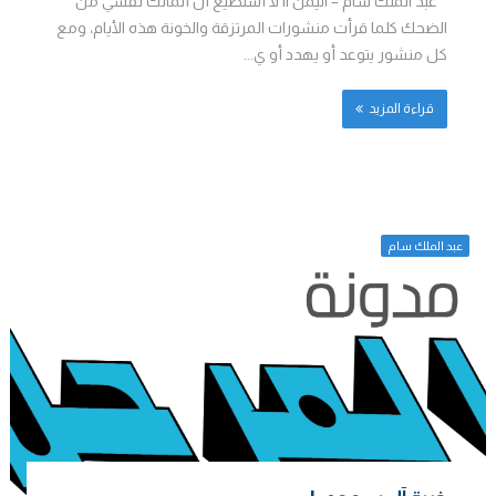
عبد الملك سام – اليمن || لا أستطيع أن أتمالك نفسي من
الضحك كلما قرأت منشورات المرتزقة والخونة هذه الأيام، ومع
كل منشور يتوعد أو يهدد أو ي...
قراءة المزيد
عبد الملك سام