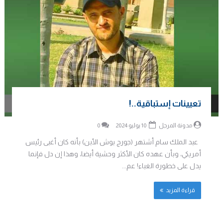
تعيينات إستباقية..!
مدونة المرجل
10 يوليو 2024
0
عبد الملك سام أشتهر (جورج بوش الأبن) بأنه كان أغبى رئيس
أمريكي، وبأن عهده كان الأكثر وحشية أيضا، وهذا إن دل فإنما
يدل على خطورة الغباء! عم...
قراءة المزيد